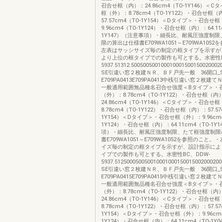
召合せ框（内）：24.86cm4（TO-1Y146）＜
框（外）：8.78cm4（TO-1Y122）・召合せ框（
57.57cm4（TO-1Y154）＜Dタイプ＞・召合せ
9.96cm4（TO-1Y124）・召合せ框（内）：64.11
1Y147）（注意事項）・細長比、耐風圧強度制
限の算出は仕様書E709WA1051～E709WA105
左表はサッシサイズ毎の制定の框タイプを示すが
より上位の框タイプでの製作も可とする。水密性B
5937.51312.5005005001000100015001500200
SE引違い窓２枚建ＮＲ、ＢＦ戸先一般 36開口_S
E709PA0413E709PA0413中桟引違い窓２枚建
一般適用範囲無品種名召合せ強度＜Bタイプ＞・
（外）：8.78cm4（TO-1Y122）・召合せ框（内
24.86cm4（TO-1Y146）＜Cタイプ＞・召合せ
8.78cm4（TO-1Y122）・召合せ框（内）：57.57
1Y154）＜Dタイプ＞・召合せ框（外）：9.96cm4
1Y124）・召合せ框（内）：64.11cm4（TO-1Y
項）・細長比、耐風圧強度制限、たて框強度制限
書E709WA1051～E709WA1052を参照のこと
イズ毎の制定の框タイプを示すが、設計指示によ
イプでの製作も可とする。水密性BC、DDW-
5937.512500050050010001000150015002000
SE引違い窓２枚建ＮＲ、ＢＦ戸先一般 36開口_S
E709PA0415E709PA0415中桟引違い窓２枚建
一般適用範囲無品種名召合せ強度＜Bタイプ＞・
（外）：8.78cm4（TO-1Y122）・召合せ框（内
24.86cm4（TO-1Y146）＜Cタイプ＞・召合せ
8.78cm4（TO-1Y122）・召合せ框（内）：57.57
1Y154）＜Dタイプ＞・召合せ框（外）：9.96cm4
1Y124）・召合せ框（内）：64.11cm4（TO-1Y