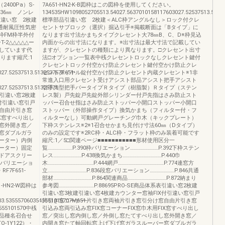
400Pa）S-
7A651-HN2-K-B図枠はこの図枠を使用してください。
幅36㎜ ノンレ
134535HW1098052705513.54027.5637010158117603027.52537513.52537
引違い窓 2枚建
標準部品引違い窓 2枚建＜ALC枠アングルなし＞ロック付クレ
通耐風圧性気密
セントサブロック（選択）掘込引手※掲載断面は「Bタイプ」に
枠FM枠半外付
なります出寸法かまちタイプクレセント大78㎜B、C、D※枠見込
ーT-2△△△△△ー
内面からの出寸法になります。※出寸法は最大寸法で記載してい
しています代
ますが、クレセントの種類により異なります。□クレセント出寸
ります縮尺:1
法□オプション一覧表中桟クレセントロックなしクレセント鍵付
クレセントロック付空かけ防止クレセント鍵付空かけ防止クレ
27.52537513.513253757R651-
セントダイヤル錠付空かけ防止クレセント内蔵クレセント※1非
常進入口用クレセント受けアシスト部品アシスト把手アシスト
27.52537513.51325375
引手大型把手バータイプＲタイプ（樹脂製）Ｒタイプ（ステン
表引違い窓2枚建
レス製）戸先錠戸先錠外部シリンダー付戸先指はさみ防止スト
付引違い窓引戸
ッパー召合せ指はさみ防止ストッパー小開口ストッパー小開口
自由片引き窓
ストッパー（外部操作タイプ）換気かまち（フィルター付・フ
IX窓すべり出し
ィルターなし）可動網戸グレーチング巾木（キックプレート）
窓外開き窓／
下枠ステンレス※2※1召合せかまち見付け寸法60㎜（Dタイプ）
窓ダブルガラ
のみの設定です※2RC枠・ALC枠・フラット枠のみ装着可能です
ーター）内倒
縮尺:1／5□関連ページ■■■■■■■■■■■形材使用区分一
ーター）固定
覧…………………P.390枠バリエーション……………………P.392下枠ステン
ドアスクリー
レス……………………P.438換気かまち……………………………P.440巾
窓バリエーショ
木…………………………………P.444網戸…………………………………P.774連窓方
7F651-
立……………………………P.836段窓バリエーション…………………P.846共通
部材……………………………P.864関連商品……………………………P.872納まり
651-HN2-W図枠は
参考図…………………………P.88695PRO-SE商品体系表引違い窓2枚建
引違い窓3枚建引違い窓4枚建カウンター窓袖FIX付引違い窓引戸
3.5355570603545551015707M651-
片引き窓コーナー片引き窓両袖片引き窓引分け窓自由片引き窓
555101570中桟
引込み窓両引込み窓FIX窓コーナーFIX窓巾木用FIX窓すべり出し
品種名召合せ
窓／突出し窓内倒し窓／外倒し窓たてすべり出し窓外開き窓／
-1Y122）・
内開き窓たて軸回転窓上げ下げ窓ガラスルーバー窓ダブルガラ