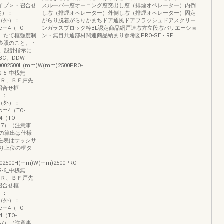
Cタイプ＞・召合せ
スルーバー窓オーニング窓突出し窓（排煙オペレーター）内倒
内）：
し窓（排煙オペレーター）外倒し窓（排煙オペレーター）固定
框（外）：
がらり脱着がらりかまちドア通風ドアフラッシュドアスクリー
cm4（TO-
ンガラスブロック枠BL認定商品網戸連窓方立段窓バリエーショ
限、たて框強度制
ン・無目共通部材関連商品納まり参考図PRO-SE・RF
2を参照のこと。・
、設計指示に
C、DDW-
020002500H(mm)W(mm)2500PRO-
-5_中桟無
てＮＲ、ＢＦ戸先
召合せ框
）：
框（外）：
cm4（TO-
（TO-
147）（注意事
の算出は仕様
。・左表はサッシサ
り上位の框タ
20002500H(mm)W(mm)2500PRO-
-6_中桟無
てＮＲ、ＢＦ戸先
召合せ框
）：
框（外）：
cm4（TO-
（TO-
047）（注意事