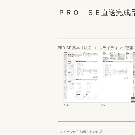
ＰＲＯ－ＳＥ直送完成品 94-
PRO-SE 基本寸法図
スライディング窓群
94
95
左ページから抽出された内容