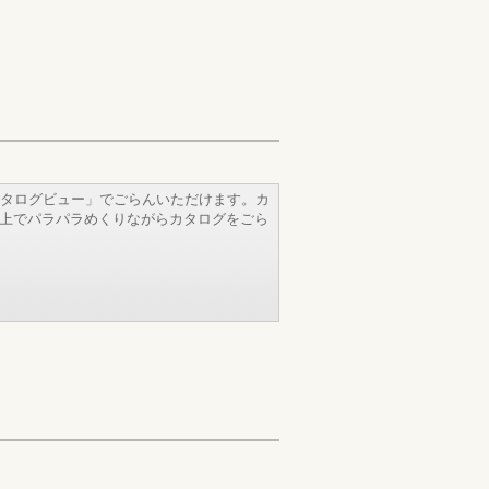
タログビュー」でごらんいただけます。カ
b上でパラパラめくりながらカタログをごら