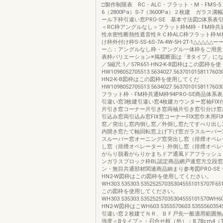
□製作制限表 RC・ALC・フラット・M・FMS-5（2
6（2800Pa）S-7（3600Pa）２枚建 ガラス溝
ール下枠引違い窓PRO-SE 基本寸法図□体系表
＜RC枠アングルなし＞フラット枠M枠・FM枠共
性水密性断熱性遮音性ＲＣ枠ALC枠フラット枠Ｍ
け枠外付け枠S-5S-6S-7A-4W-5H-2T-1△△△△△ー
ー△：アングルなし枠・アングル一体枠をご用意
表枠バリエーション※掲載断面は「Bタイプ」にな
／5縮尺:1／57R651-HN2-K-B図枠はこの図枠を使
HW1098052705513.5634027.56370101581176030
HN2-K-B図枠はこの図枠を使用してくだ
HW1098052705513.5634027.56370101581176030
フラット枠・FM枠共通M枠94PRO-SE商品体系
引違い窓3枚建引違い窓4枚建カウンター窓袖FIX
片引き窓コーナー片引き窓両袖片引き窓引分け窓
引込み窓両引込み窓FIX窓コーナーFIX窓巾木用F
窓／突出し窓内倒し窓／外倒し窓たてすべり出し
内開き窓たて軸回転窓上げ下げ窓ガラスルーバー
スルーバー窓オーニング窓突出し窓（排煙オペレ
し窓（排煙オペレーター）外倒し窓（排煙オペレ
がらり脱着がらりかまちドア通風ドアフラッシュ
ンガラスブロック枠BL認定商品網戸連窓方立段
ン・無目共通部材関連商品納まり参考図PRO-SE・RF
HN2-W図枠はこの図枠を使用してください。
WH303.535303.535252570353045551015707F
この図枠を使用してください。
WH303.535303.53525257035304555101570WH60
HN2-W図枠はこWH603.5355570603.5355560354
引違い窓２枚建てＮＲ、ＢＦ戸先一般適用範囲無
強度＜Bタイプ＞・召合せ框（外）：8.78cm4（TO