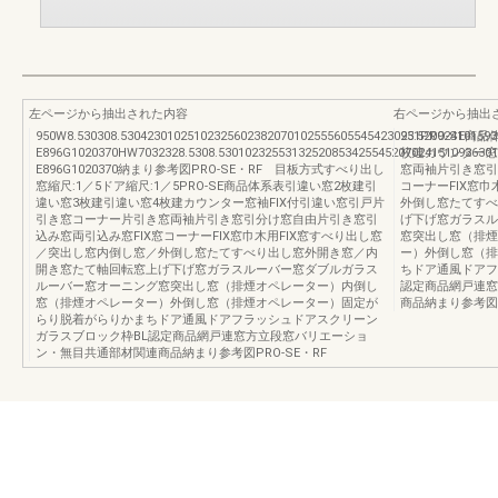
左ページから抽出された内容
右ページから抽出
950W8.530308.53042301025102325602382070102555605545423023.52
951PRO-SE
E896G1020370HW7032328.5308.5301023255313252085342554520702415109
枚建カウンター窓
E896G1020370納まり参考図PRO-SE・RF 目板方式すべり出し
窓両袖片引き窓引
窓縮尺:1／5ドア縮尺:1／5PRO-SE商品体系表引違い窓2枚建引
コーナーFIX窓
違い窓3枚建引違い窓4枚建カウンター窓袖FIX付引違い窓引戸片
外倒し窓たてすべ
引き窓コーナー片引き窓両袖片引き窓引分け窓自由片引き窓引
げ下げ窓ガラスル
込み窓両引込み窓FIX窓コーナーFIX窓巾木用FIX窓すべり出し窓
窓突出し窓（排煙
／突出し窓内倒し窓／外倒し窓たてすべり出し窓外開き窓／内
ー）外倒し窓（排
開き窓たて軸回転窓上げ下げ窓ガラスルーバー窓ダブルガラス
ちドア通風ドアフ
ルーバー窓オーニング窓突出し窓（排煙オペレーター）内倒し
認定商品網戸連窓
窓（排煙オペレーター）外倒し窓（排煙オペレーター）固定が
商品納まり参考図P
らり脱着がらりかまちドア通風ドアフラッシュドアスクリーン
ガラスブロック枠BL認定商品網戸連窓方立段窓バリエーショ
ン・無目共通部材関連商品納まり参考図PRO-SE・RF