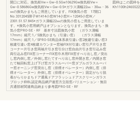
開口に対応。換気框Vw＝Gw−0.5Gw10629Gw換気框Vw＝
図枠はこの図枠を使
Gw−0.58686Gw換気框Vw＝Gw−0.5※ガラス溝幅22㎜・30㎜・36
Kh1100h2465522
㎜の換気かまちもご用意しています。FIX換気小窓 17開口
No.3312045障子W1414小窓W14小窓H＝12045小窓W／
2301.51.57.845※ガラス溝幅22㎜の換気小窓もご用意していま
す。※換気小窓用網戸はオプションとなります。換気かまち・換
気小窓PRO-SE・RF 基本寸法図換気小窓 （ガラス溝幅
17mm）縮尺:1／5換気かまち（引違い窓） （ガラス溝幅
17mm）縮尺:1／5PRO-SE商品体系表引違い窓2枚建引違い窓3
枚建引違い窓4枚建カウンター窓袖FIX付引違い窓引戸片引き窓
コーナー片引き窓両袖片引き窓引分け窓自由片引き窓引込み窓
両引込み窓FIX窓コーナーFIX窓巾木用FIX窓すべり出し窓／突出
し窓内倒し窓／外倒し窓たてすべり出し窓外開き窓／内開き窓
たて軸回転窓上げ下げ窓ガラスルーバー窓ダブルガラスルーバ
ー窓オーニング窓突出し窓（排煙オペレーター）内倒し窓（排
煙オペレーター）外倒し窓（排煙オペレーター）固定がらり脱
着がらりかまちドア通風ドアフラッシュドアスクリーンガラス
ブロック枠BL認定商品網戸連窓方立段窓バリエーション・無目
共通部材関連商品納まり参考図PRO-SE・RF