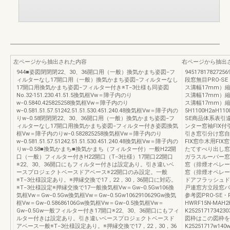
左ページから抽出された内容
右ページから抽出
944■姿図閉閉閉22、30、36開口用（一般）換気かまち姿図−フ
94517817827256
ィルターなし17開口用（一般）換気かまち姿図−フィルターなし
段窓無目PRO-
17開口用換気かまち姿図−フィルター付き※T−3仕様も同姿図
ス溝幅17mm）縮
No.32-151.230.41.51.5換気框Vw＝障子内のり
ス溝幅17mm）縮
w−0.5840.425825258換気框Vw＝障子内のり
ス溝幅17mm）縮
w−0.581.51.57.51242.51.51.530.451.240.48換気框Vw＝障子内の
5H1100H2aH1100
りw−0.58閉閉閉22、30、36開口用（一般）換気かまち姿図−フ
SE商品体系表引
ィルターなし17開口用換気かまち姿図−フィルター付き姿図換気
ンター窓袖FIX
框Vw＝障子内のりw−0.582825258換気框Vw＝障子内のり
引き窓引分け窓自
w−0.581.51.57.51242.51.51.530.451.240.48換気框Vw＝障子内の
FIX窓巾木用F
りw−0.58■換気かまち■換気かまち（フィルター付）一般H22開
たてすべり出し窓
口（一般）フィルター付きH22開口（T−3仕様）17開口22開口
ガラスルーバー窓
※22、30、36開口にもフィルター付きは設定あり。引き違いベ
窓（排煙オペレー
ースプロジェクトベースドアベース※22開口のみ設定。一般
窓（排煙オペレー
※T−3仕様設定あり。※押縁交換で17，22，30，36開口に対応。
ドアフラッシュド
※T−3仕様設定※押縁交換で17一般換気框Vw＝Gw−0.5Gw106換
戸連窓方立段窓バ
気框Vw＝Gw−0.5Gw換気框Vw＝Gw−0.5Gw1062910629Gw換気
参考図PRO-S
框Vw＝Gw−0.58686106Gw換気框Vw＝Gw−0.5換気框Vw＝
HWRF15N-MAH2
Gw−0.5Gw一般フィルター付き17開口※22、30、36開口にもフィ
K2525171734230
ルター付きは設定あり。引き違いベースプロジェクトベースド
図枠はこの図枠を使
アベース一般※T−3仕様設定あり。※押縁交換で17，22，30，36
K25251717w140w