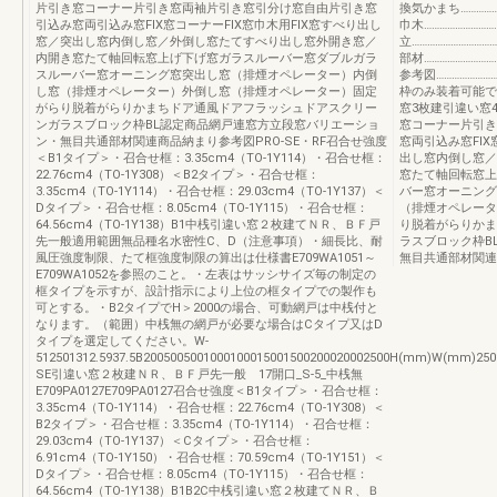
片引き窓コーナー片引き窓両袖片引き窓引分け窓自由片引き窓
換気かまち………………
引込み窓両引込み窓FIX窓コーナーFIX窓巾木用FIX窓すべり出し
巾木…………………………
窓／突出し窓内倒し窓／外倒し窓たてすべり出し窓外開き窓／
立…………………………
内開き窓たて軸回転窓上げ下げ窓ガラスルーバー窓ダブルガラ
部材………………………
スルーバー窓オーニング窓突出し窓（排煙オペレーター）内倒
参考図…………………
し窓（排煙オペレーター）外倒し窓（排煙オペレーター）固定
枠のみ装着可能です
がらり脱着がらりかまちドア通風ドアフラッシュドアスクリー
窓3枚建引違い窓
ンガラスブロック枠BL認定商品網戸連窓方立段窓バリエーショ
窓コーナー片引き
ン・無目共通部材関連商品納まり参考図PRO-SE・RF召合せ強度
窓両引込み窓FIX
＜B1タイプ＞・召合せ框：3.35cm4（TO-1Y114）・召合せ框：
出し窓内倒し窓／
22.76cm4（TO-1Y308）＜B2タイプ＞・召合せ框：
窓たて軸回転窓上
3.35cm4（TO-1Y114）・召合せ框：29.03cm4（TO-1Y137）＜
バー窓オーニング
Dタイプ＞・召合せ框：8.05cm4（TO-1Y115）・召合せ框：
（排煙オペレータ
64.56cm4（TO-1Y138）B1中桟引違い窓２枚建てＮＲ、ＢＦ戸
り脱着がらりかま
先一般適用範囲無品種名水密性C、D（注意事項）・細長比、耐
ラスブロック枠B
風圧強度制限、たて框強度制限の算出は仕様書E709WA1051～
無目共通部材関連商
E709WA1052を参照のこと。・左表はサッシサイズ毎の制定の
框タイプを示すが、設計指示により上位の框タイプでの製作も
可とする。・B2タイプでH＞2000の場合、可動網戸は中桟付と
なります。（範囲）中桟無の網戸が必要な場合はCタイプ又はD
タイプを選定してください。W-
512501312.5937.5B2005005001000100015001500200020002500H(mm)W(mm)250
SE引違い窓２枚建ＮＲ、ＢＦ戸先一般 17開口_S-5_中桟無
E709PA0127E709PA0127召合せ強度＜B1タイプ＞・召合せ框：
3.35cm4（TO-1Y114）・召合せ框：22.76cm4（TO-1Y308）＜
B2タイプ＞・召合せ框：3.35cm4（TO-1Y114）・召合せ框：
29.03cm4（TO-1Y137）＜Cタイプ＞・召合せ框：
6.91cm4（TO-1Y150）・召合せ框：70.59cm4（TO-1Y151）＜
Dタイプ＞・召合せ框：8.05cm4（TO-1Y115）・召合せ框：
64.56cm4（TO-1Y138）B1B2C中桟引違い窓２枚建てＮＲ、Ｂ