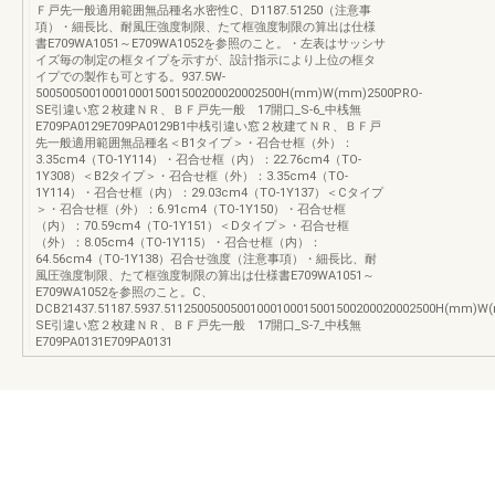
Ｆ戸先一般適用範囲無品種名水密性C、D1187.51250（注意事
項）・細長比、耐風圧強度制限、たて框強度制限の算出は仕様
書E709WA1051～E709WA1052を参照のこと。・左表はサッシサ
イズ毎の制定の框タイプを示すが、設計指示により上位の框タ
イプでの製作も可とする。937.5W-
5005005001000100015001500200020002500H(mm)W(mm)2500PRO-
SE引違い窓２枚建ＮＲ、ＢＦ戸先一般 17開口_S-6_中桟無
E709PA0129E709PA0129B1中桟引違い窓２枚建てＮＲ、ＢＦ戸
先一般適用範囲無品種名＜B1タイプ＞・召合せ框（外）：
3.35cm4（TO-1Y114）・召合せ框（内）：22.76cm4（TO-
1Y308）＜B2タイプ＞・召合せ框（外）：3.35cm4（TO-
1Y114）・召合せ框（内）：29.03cm4（TO-1Y137）＜Cタイプ
＞・召合せ框（外）：6.91cm4（TO-1Y150）・召合せ框
（内）：70.59cm4（TO-1Y151）＜Dタイプ＞・召合せ框
（外）：8.05cm4（TO-1Y115）・召合せ框（内）：
64.56cm4（TO-1Y138）召合せ強度（注意事項）・細長比、耐
風圧強度制限、たて框強度制限の算出は仕様書E709WA1051～
E709WA1052を参照のこと。C、
DCB21437.51187.5937.51125005005001000100015001500200020002500H(mm)W
SE引違い窓２枚建ＮＲ、ＢＦ戸先一般 17開口_S-7_中桟無
E709PA0131E709PA0131