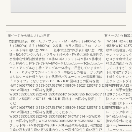
左ページから抽出された内容
右ページから抽出
□製作制限表 RC・ALC・フラット・M・FMS-5（2400Pa）S-
7A151-HN2-
6（2800Pa）S-7（3600Pa）２枚建 ガラス溝幅１７㎜ ノン
4535HW101603770
レール下枠引違い窓PRO-SE 基本寸法図□体系表引違い窓 2枚
標準部品引違い窓
建＜RC枠アングルなし＞フラット枠M枠・FM枠共通耐風圧性気
セントサブロック
密性水密性断熱性遮音性ＲＣ枠ALC枠フラット枠Ｍ枠FM枠半外
なります出寸法か
付け枠外付け枠S-5S-6S-7A-4W-5ーT-1△△△△△ーーT-2△△△△△ー
枠見込内面からの
ー△：アングルなし枠・アングル一体枠をご用意しています※Ｂ
していますが、ク
1・B2・ＣタイプでのＨ＞１８００・中桟なしの場合、ガラス納
ト出寸法□オプシ
まりはシール仕様となります代表枠バリエーション※掲載断面は
ト鍵付クレセント
「B1タイプ」になります7R151-HN2-K-B1図枠はこの図枠を使
止クレセントダイ
HW1016037705513.5634027.5637010158109453027.52537513.5253757F151-
ト※1非常進入口
HN2-W図枠はこの図枠を使用し
シスト引手大型把
W303.535303.535252570H35304555101570603.555H60354555101570
（ステンレス製）
縮尺:1／5縮尺:1／57R151-HN2-K-B1図枠はこの図枠を使用して
防止ストッパー召
くだ
ー小開口ストッパ
HW1016037705513.5634027.5637010158109453027.52537513.5253757F151-
網戸換気かまち（
HN2-W図枠はこの図枠を使用してください。
レーチング巾木（
W303.535303.535252570H353045551015707M151-HN2-W図枠
5※1召合せかま
はこの図枠を使用しW603.5355570603.53555H60354555101570
換気小窓付のとき
フラット枠・FM枠共通M枠88PRO-SE商品体系表引違い窓2枚建
連ページ■■■■■■
引違い窓3枚建引違い窓4枚建カウンター窓袖FIX付引違い窓引戸
リエーション……………