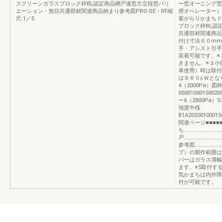
スクリーンガラスブロック枠BL認定商品網戸連窓方立段窓バリ
ー窓オーニング窓
エーション・無目共通部材関連商品納まり参考図PRO-SE・RF縮
煙オペレーター）
尺:1／5
着がらりかまちド
ブロック枠BL認
共通部材関連商品納
付け寸法６０mm
手・アシスト引手
装着可能です。※
きません。※３小
車使用）時は取付
は８６０≦Ｗとな
4（2000Pa）図
0500100015002
ー6（2800Pa）S
強度中桟
B1A2050010001
関連ページ■■■■■
ち……………………………
戸…………………………
参考図………………
プ）の製作範囲は
パーはガラス溝幅
ます。※5取付す
気かまちは内外障
付が可能です。