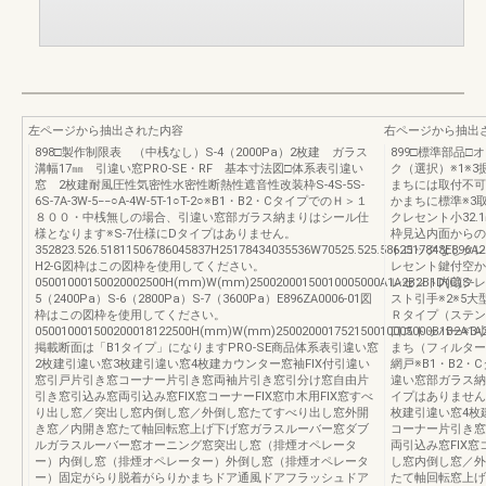
左ページから抽出された内容
右ページから抽出
898□製作制限表 （中桟なし）S-4（2000Pa）2枚建 ガラス
899□標準部品
溝幅17㎜ 引違い窓PRO-SE・RF 基本寸法図□体系表引違い
ク（選択）※1※3
窓 2枚建耐風圧性気密性水密性断熱性遮音性改装枠S-4S-5S-
まちには取付不可
6S-7A-3W-5−−○A-4W-5T-1○T-2○※B1・B2・CタイプでのＨ＞１
かまちに標準※3
８００・中桟無しの場合、引違い窓部ガラス納まりはシール仕
クレセント小32.1
様となります※S-7仕様にDタイプはありません。
枠見込内面からの
352823.526.51811506786045837H25178434035536W70525.525.5862517843E896A2
トロックなしクレ
H2-G図枠はこの図枠を使用してください。
レセント鍵付空か
05001000150020002500H(mm)W(mm)25002000150010005000A1A2B2B1D(C)S-
レセント内蔵クレ
5（2400Pa）S-6（2800Pa）S-7（3600Pa）E896ZA0006-01図
スト引手※2※5大
枠はこの図枠を使用してください。
Ｒタイプ（ステン
050010001500200018122500H(mm)W(mm)250020001752150010005000B1B2A1A
口ストッパー※3
掲載断面は「B1タイプ」になりますPRO-SE商品体系表引違い窓
まち（フィルター
2枚建引違い窓3枚建引違い窓4枚建カウンター窓袖FIX付引違い
網戸※B1・B2
窓引戸片引き窓コーナー片引き窓両袖片引き窓引分け窓自由片
違い窓部ガラス納
引き窓引込み窓両引込み窓FIX窓コーナーFIX窓巾木用FIX窓すべ
イプはありません
り出し窓／突出し窓内倒し窓／外倒し窓たてすべり出し窓外開
枚建引違い窓4枚
き窓／内開き窓たて軸回転窓上げ下げ窓ガラスルーバー窓ダブ
コーナー片引き窓
ルガラスルーバー窓オーニング窓突出し窓（排煙オペレータ
両引込み窓FIX窓
ー）内倒し窓（排煙オペレーター）外倒し窓（排煙オペレータ
し窓内倒し窓／外
ー）固定がらり脱着がらりかまちドア通風ドアフラッシュドア
たて軸回転窓上げ