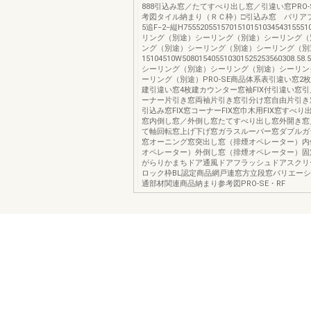
888引込み窓／たてすべり出し窓／引違い窓PRO-
考図タイル納まり（ＲＣ枠）□引込み窓 バリアフ
5追F−2−縦H75552055157015101510345431555
リング（別途）シーリング（別途）シーリング（
ング（別途）シーリング（別途）シーリング（別途
15104510W508015405510301525253560308.58
シーリング（別途）シーリング（別途）シーリン
ーリング（別途）PRO-SE商品体系表引違い窓2
建引違い窓4枚建カウンター窓袖FIX付引違い窓
ーナー片引き窓両袖片引き窓引分け窓自由片引き
引込み窓FIX窓コーナーFIX窓巾木用FIX窓すべ
窓内倒し窓／外倒し窓たてすべり出し窓外開き窓
て軸回転窓上げ下げ窓ガラスルーバー窓ダブルガ
窓オーニング窓突出し窓（排煙オペレーター）内
オペレーター）外倒し窓（排煙オペレーター）固
がらりかまちドア通風ドアフラッシュドアスクリ
ロック枠BL認定商品網戸連窓方立段窓バリエー
通部材関連商品納まり参考図PRO-SE・RF