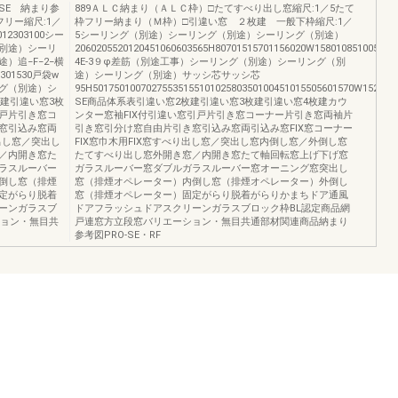
SE 納まり参
889ＡＬＣ納まり（ＡＬＣ枠）□たてすべり出し窓縮尺:1／5たて
リー縮尺:1／
枠フリー納まり（Ｍ枠）□引違い窓 ２枚建 一般下枠縮尺:1／
1012303100シー
5シーリング（別途）シーリング（別途）シーリング（別途）
別途）シーリ
2060205520120451060603565H80701515701156020W158010851005050
）追−F−2−横
4E-3９φ差筋（別途工事）シーリング（別途）シーリング（別
.5301530戸袋w
途）シーリング（別途）サッシ芯サッシ芯
グ（別途）シ
95H5017501007027553515510102580350100451015505601570W1527501
枚建引違い窓3枚
SE商品体系表引違い窓2枚建引違い窓3枚建引違い窓4枚建カウ
引戸片引き窓コ
ンター窓袖FIX付引違い窓引戸片引き窓コーナー片引き窓両袖片
窓引込み窓両
引き窓引分け窓自由片引き窓引込み窓両引込み窓FIX窓コーナー
り出し窓／突出し
FIX窓巾木用FIX窓すべり出し窓／突出し窓内倒し窓／外倒し窓
／内開き窓た
たてすべり出し窓外開き窓／内開き窓たて軸回転窓上げ下げ窓
ラスルーバー
ガラスルーバー窓ダブルガラスルーバー窓オーニング窓突出し
倒し窓（排煙
窓（排煙オペレーター）内倒し窓（排煙オペレーター）外倒し
定がらり脱着
窓（排煙オペレーター）固定がらり脱着がらりかまちドア通風
ーンガラスブ
ドアフラッシュドアスクリーンガラスブロック枠BL認定商品網
ション・無目共
戸連窓方立段窓バリエーション・無目共通部材関連商品納まり
参考図PRO-SE・RF