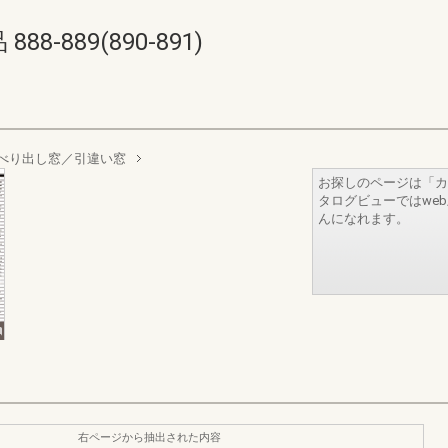
-889(890-891)
べり出し窓／引違い窓
お探しのページは「カ
タログビューではwe
んになれます。
右ページから抽出された内容