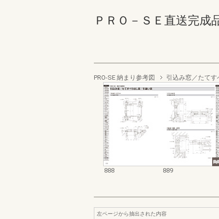
ＰＲＯ－ＳＥ直送完成品 888
PRO-SE 納まり参考図
引込み窓／たてす
888
889
左ページから抽出された内容