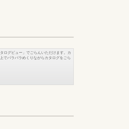
タログビュー」でごらんいただけます。カ
b上でパラパラめくりながらカタログをごら