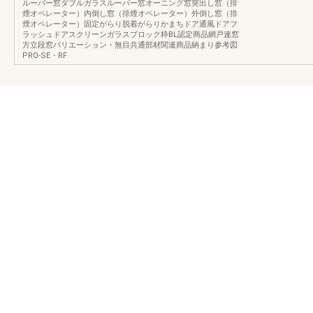
ルーバー窓ダブルガラスルーバー窓オーニング窓突出し窓（排
煙オペレーター）内倒し窓（排煙オペレーター）外倒し窓（排
煙オペレーター）固定がらり脱着がらりかまちドア通風ドアフ
ラッシュドアスクリーンガラスブロック枠BL認定商品網戸連窓
方立段窓バリエーション・無目共通部材関連商品納まり参考図
PRO-SE・RF