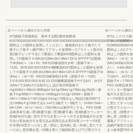
左ページから抽出された内容
右ページから抽出
872面格子関連商品 基本寸法図□製作制限表
873ヒシクロス
K03700500500300100010001500150020002000250025003000300035003500400
アタッチ使用時＞
図枠はこの図枠を使用してください。補強桟付きたて格子たて
K0380050050010
格子たて格子＜網戸用たてアタッチ使用時＞□ブラケット取付位
図枠はこの□ブラ
置□格子ピッチ寸法たて断面たて断面K030図枠はこの図枠を使
枠はこの図枠を使用
用してH面格子Ｈ(Mh)bt23Me2bt13Me12X16.5PPPP162面格
(Mw)＝（Ｗ-5）343
子W(Mw)＝（Ｗ+18）XW2525補強桟付き時（面格子Ｗ＞
(Mh)3430bt
1520）3018.820.825103018.8横断面K031図枠はこの図枠を使用
さい。ＨMe2Me1W
してＨ面格子Ｈ(Mh)bt23Me2bt13Me12X16.5PPPP16面格子Ｗ
(Mw)＝（Ｗ-5）27.
(Mw)＝（Ｗ+18）XW2525補強桟付き時（面格子Ｗ＞1520）
寸法bt1，bt2寸法
3.518.820.825105518.85.53.5255横断面面格子H寸法bt1，bt2寸
面格子H＜17001
法Me1寸法Me2寸法指示なし設計指示時面格子
PRO-SE商品体
H≦600bt1=80bt2=8080≦bt1bt2≦95Me1≧75Me2≧25600＜面
カウンター窓袖F
格子H≦900bt1=100bt2=10080≦bt1bt2≦125900＜面格子
袖片引き窓引分け
Hbt1=150bt2=150125≦bt1bt2≦175指示なし時設計指示時P寸
ナーFIX窓巾木
法10080≦P≦100X寸法(L-n×P)/2縮尺:1／5縮尺:1／5※Mh1544〜
し窓たてすべり出
Mh1594：bt1かつbt2＞150の時のみ製作可とする。PRO-SE商
げ窓ガラスルーバ
品体系表引違い窓2枚建引違い窓3枚建引違い窓4枚建カウンター
出し窓（排煙オペ
窓袖FIX付引違い窓引戸片引き窓コーナー片引き窓両袖片引き窓
倒し窓（排煙オペ
引分け窓自由片引き窓引込み窓両引込み窓FIX窓コーナーFIX窓
通風ドアフラッシ
巾木用FIX窓すべり出し窓／突出し窓内倒し窓／外倒し窓たてす
品網戸連窓方立段
べり出し窓外開き窓／内開き窓たて軸回転窓上げ下げ窓ガラス
まり参考図PRO-S