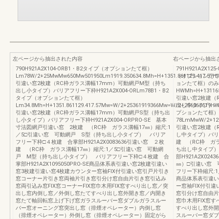
左ページから抽出された内容
右ページから抽出
790H921A2X104-ORB1・B2タイプ（オプションたて框）
791H921A2X
Lm78W/2+25MwMw650Mw501950Lm1919.350634.8Mh=H+1351.861129.417.57H
（オプションたて框
引違い窓2枚建（RC枠ガラス溝幅17mm）可動網戸M型（持ち
ョンたて框）のみ
出し小タイプ）バリアフリー下枠H921A2X004-ORLm78B1・B2
HWMh=H+1311651
タイプ（オプションたて框）
引違い窓2枚建（
Lm34.8Mh=H+1351.861129.417.57Mw=W/2+25361919366Mw=W/2+256363619H
出し中タイプ）バリ
引違い窓2枚建（RC枠ガラス溝幅17mm）可動網戸S型（持ち出
プションたて框）
し小タイプ）バリアフリー下枠H921A2X004-ORPRO-SE 基本
78LmMwW/2+12L
寸法図網戸引違い窓 2枚建 （RC枠 ガラス溝幅17㎜）縮尺:1
引違い窓2枚建（
／5□引違い窓 可動網戸 S型（持ち出し小タイプ） バリア
し中タイプ）バリア
フリー下枠□４枚建 合掌部H921A2X0083636引違い窓 ２枚
建 （RC枠 ガ
建 （RC枠 ガラス溝幅17㎜）縮尺:1／5□引違い窓 可動網
ち出し中タイプ）
戸 M型（持ち出し小タイプ） バリアフリー下枠□４枚建 合
部H921A2X02
掌部H921A2X1095050PRO-SE商品体系表引違い窓2枚建引違い
㎜）□引違い窓 
窓3枚建引違い窓4枚建カウンター窓袖FIX付引違い窓引戸片引き
フリー下枠縮尺:1／
窓コーナー片引き窓両袖片引き窓引分け窓自由片引き窓引込み
商品体系表引違い
窓両引込み窓FIX窓コーナーFIX窓巾木用FIX窓すべり出し窓／突
ー窓袖FIX付引
出し窓内倒し窓／外倒し窓たてすべり出し窓外開き窓／内開き
窓引分け窓自由片
窓たて軸回転窓上げ下げ窓ガラスルーバー窓ダブルガラスルー
窓巾木用FIX窓
バー窓オーニング窓突出し窓（排煙オペレーター）内倒し窓
すべり出し窓外開
（排煙オペレーター）外倒し窓（排煙オペレーター）固定がら
スルーバー窓ダブ