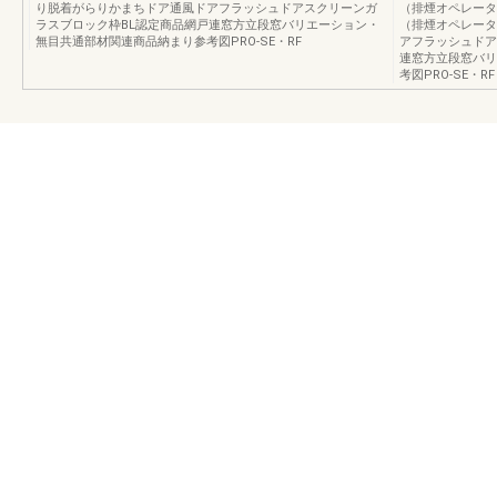
り脱着がらりかまちドア通風ドアフラッシュドアスクリーンガ
（排煙オペレータ
ラスブロック枠BL認定商品網戸連窓方立段窓バリエーション・
（排煙オペレータ
無目共通部材関連商品納まり参考図PRO-SE・RF
アフラッシュドア
連窓方立段窓バリ
考図PRO-SE・RF