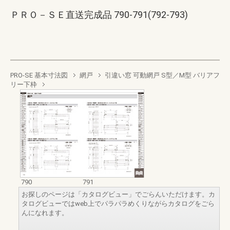
ＰＲＯ－ＳＥ直送完成品 790-791(792-793)
PRO-SE 基本寸法図
網戸
引違い窓 可動網戸 S型／M型 バリアフ
リー下枠
790
791
お探しのページは「カタログビュー」でごらんいただけます。カ
タログビューではweb上でパラパラめくりながらカタログをごら
んになれます。