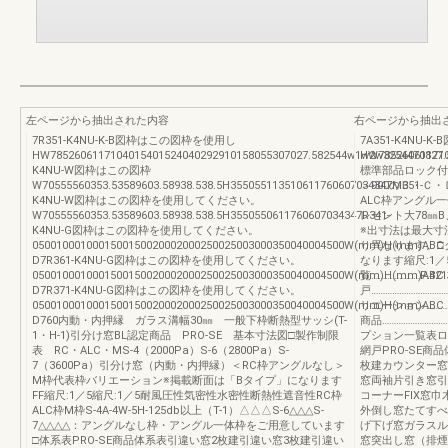
左ページから抽出された内容
右ページから抽出
7R351-K4NU-K-B図枠はこの図枠を使用し
7A351-K4NU
HW7852606117104015401524040292910158055307027.582544w1w2w3254470827.
HW785260611710
K4NU-W図枠はこの図枠
標準部品ロック付
W70555560353.53589603.58938.538.5H355055113510611760607034347M351-
＞900のＢ・Ｃ
K4NU-W図枠はこの図枠を使用してください。
ALC枠アングル
W70555560353.53589603.58938.538.5H3550550611760607034347R341-
レセント大78㎜
K4NU-G図枠はこの図枠を使用してください。
※出寸法は最大寸
0500100010001500150020002000250025003000350040004500W(mm)H(mm)AB
り異なります。□
D7R361-K4NU-G図枠はこの図枠を使用してください。
なります縮尺:1／
0500100010001500150020002000250025003000350040004500W(mm)H(mm)AB
覧…………………P.4
D7R371-K4NU-G図枠はこの図枠を使用してください。
戸…………………………
0500100010001500150020002000250025003000350040004500W(mm)H(mm)AB
リエーション……………
D760内動・内押縁 ガラス溝幅30㎜ 一般下枠断熱型サッシ(T-
商品………………………
1・H-1)引分け窓BL認定商品 PRO-SE 基本寸法図□製作制限
プション一覧表ロ
表 RC・ALC・MS-4（2000Pa）S-6（2800Pa）S-
網戸PRO-SE商
7（3600Pa）引分け窓（内動・内押縁）＜RC枠アングルなし＞
枚建カウンター窓
M枠代表枠バリエーション※掲載断面は「Bタイプ」になります
窓両袖片引き窓引
FF縮尺:1／5縮尺:1／5耐風圧性気密性水密性断熱性遮音性RC枠
コーナーFIX窓
ALC枠M枠S-4A-4W-5H-125db以上（T-1）△△△S-6△△△S-
外倒し窓たてすべ
7△△△△：アングルなし枠・アングル一体枠をご用意しています
げ下げ窓ガラスル
□体系表PRO-SE商品体系表引違い窓2枚建引違い窓3枚建引違い
窓突出し窓（排煙