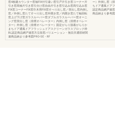
窓4枚建カウンター窓袖FIX付引違い窓引戸片引き窓コーナー片
ー）外倒し窓（排
引き窓両袖片引き窓引分け窓自由片引き窓引込み窓両引込み窓
ちドア通風ドアフ
FIX窓コーナーFIX窓巾木用FIX窓すべり出し窓／突出し窓内倒し
認定商品網戸連窓
窓／外倒し窓たてすべり出し窓外開き窓／内開き窓たて軸回転
商品納まり参考図P
窓上げ下げ窓ガラスルーバー窓ダブルガラスルーバー窓オーニ
ング窓突出し窓（排煙オペレーター）内倒し窓（排煙オペレー
ター）外倒し窓（排煙オペレーター）固定がらり脱着がらりか
まちドア通風ドアフラッシュドアスクリーンガラスブロック枠
BL認定商品網戸連窓方立段窓バリエーション・無目共通部材関
連商品納まり参考図PRO-SE・RF