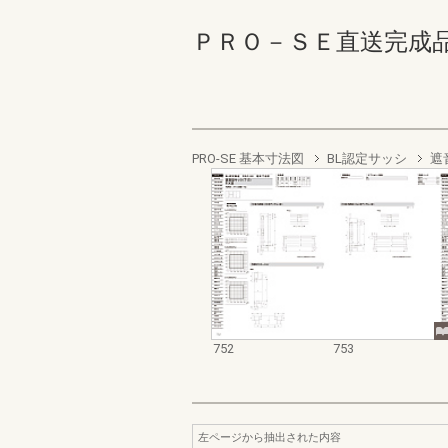
ＰＲＯ－ＳＥ直送完成品 752
PRO-SE 基本寸法図
BL認定サッシ
遮
752
753
左ページから抽出された内容