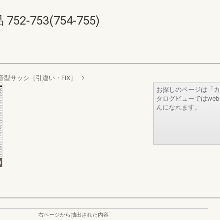
-753(754-755)
音型サッシ［引違い・FIX］
お探しのページは「カ
タログビューではwe
んになれます。
右ページから抽出された内容