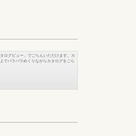
タログビュー」でごらんいただけます。カ
b上でパラパラめくりながらカタログをごら