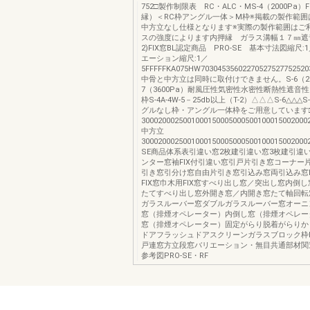
752□製作制限表 RC・ALC・MS-4（2000Pa）
縁）＜RC枠アングル一体＞M枠※掲載の製作範囲
中方立なし仕様となります※実際の製作範囲はご
スの強度によります内押縁 ガラス溝幅１７㎜遮音
2)FIX窓BL認定商品 PRO-SE 基本寸法図縮尺
エーション縮尺:1／
5FFFFFKA075HW7030453560227052752775252
中骨と中方立は同時に取付けできません。S-6（280
7（3600Pa）耐風圧性気密性水密性断熱性遮音性
枠S-4A-4W-5－25db以上（T-2）△△△S-6△△△
グルなし枠・アングル一体枠をご用意しています
300020002500100015000500050010001500200
中方立
30002000250010001500050005001000150020
SE商品体系表引違い窓2枚建引違い窓3枚建引違
ンター窓袖FIX付引違い窓引戸片引き窓コーナー
引き窓引分け窓自由片引き窓引込み窓両引込み窓F
FIX窓巾木用FIX窓すべり出し窓／突出し窓内倒
たてすべり出し窓外開き窓／内開き窓たて軸回転
ガラスルーバー窓ダブルガラスルーバー窓オーニ
窓（排煙オペレーター）内倒し窓（排煙オペレー
窓（排煙オペレーター）固定がらり脱着がらりか
ドアフラッシュドアスクリーンガラスブロック枠
戸連窓方立段窓バリエーション・無目共通部材関
参考図PRO-SE・RF