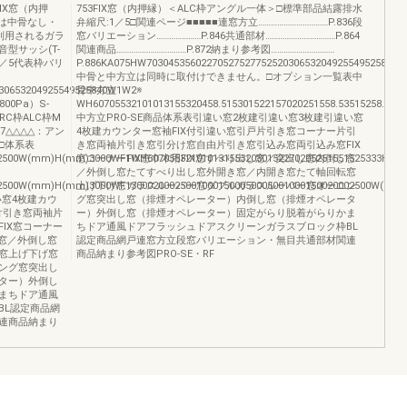
FIX窓（内押
753FIX窓（内押縁）＜ALC枠アングル一体＞□標準部品結露排水
は中骨なし・
弁縮尺:1／5□関連ページ■■■■■連窓方立……………………………P.836段
利用されるガラ
窓バリエーション…………………P.846共通部材……………………………P.864
型サッシ(T-
関連商品……………………………P.872納まり参考図…………………………
:1／5代表枠バリ
P.886KA075HW7030453560227052752775252030653204925549525840
中骨と中方立は同時に取付けできません。□オプション一覧表中
030653204925549525840W1W2※
骨中方立
0Pa）S-
WH60705532101013155320458.515301522157020251558.53515258.5535
RC枠ALC枠M
中方立PRO-SE商品体系表引違い窓2枚建引違い窓3枚建引違い窓
S-7△△△△：アン
4枚建カウンター窓袖FIX付引違い窓引戸片引き窓コーナー片引
□体系表
き窓両袖片引き窓引分け窓自由片引き窓引込み窓両引込み窓FIX
02500W(mm)H(mm)3000WF1WH6070553210101315532030152270205251551525333H10115
窓コーナーFIX窓巾木用FIX窓すべり出し窓／突出し窓内倒し窓
／外倒し窓たてすべり出し窓外開き窓／内開き窓たて軸回転窓
002500W(mm)H(mm)3000WF130002000250010001500050005001000150020002500W(m
上げ下げ窓ガラスルーバー窓ダブルガラスルーバー窓オーニン
い窓4枚建カウ
グ窓突出し窓（排煙オペレーター）内倒し窓（排煙オペレータ
片引き窓両袖片
ー）外倒し窓（排煙オペレーター）固定がらり脱着がらりかま
IX窓コーナー
ちドア通風ドアフラッシュドアスクリーンガラスブロック枠BL
し窓／外倒し窓
認定商品網戸連窓方立段窓バリエーション・無目共通部材関連
窓上げ下げ窓
商品納まり参考図PRO-SE・RF
ング窓突出し
ター）外倒し
まちドア通風
BL認定商品網
連商品納まり