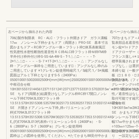
左ページから抽出された内容
右ページから抽出
706□製作制限表 RC・ALC・フラット外開きドア ガラス溝幅
707かまちドア
17㎜ ノンレール下枠かまちドア（両開き）PRO-SE 基本寸法
覧表部品名遮音性T
図かまちドア＜RC枠アングル一体＞フラット枠□体系表耐風圧
モン錠※1○ドア
性気密性水密性断熱性遮音性ＲＣ枠ALC枠フラット枠Ｍ枠FM枠
ドアクローザー（
半外付け枠外付け枠S-5S-6A-4W-5－T-1△△□－－－－T-
フランス落し○※
2※1△△□－－－－S-７※1T-2※1△△□－－－－△：アングルなし
標準装備されます
枠・アングル一体枠をご用意しています□：アングルなし枠のみ
ップなし」は選択
ご用意しています ※1グレモン錠使用時縮尺:1／5縮尺:1／5※掲載
本締り錠（一般デ
図面はアルミ下枠となりますS-5（2400Pa）
板（□１８０・□
05001000150020002500H(mm)W(mm)25002000150010005000WD6SD5NR
換気かまち（フィ
中框召合せ框
グレーチング○○
10H3015551514456123711511241237123771533313.57020315w1w213.57020w1w2
○※1一般タイプ
SE ちドア(両開き)結露受けなしアングル枠RC枠17開口ノンレ
性／遮音性はなし
ール下枠E709A3L030フラット枠
取付可能です縮尺
13.513.570H3515308.53570W3025173.535302517353.51055151445PRO-
召合せ框
SE 片開きドアノンレール下枠_枠バリエーション(F
10H3015w1w2W25
枠)E709A3L013フラット枠
SE かまちドア(
13.513.570H3515308.53570W3025173.535302517353.51055151445-
ノンレール下枠E7
E_(F)E709A3L013代表枠バリエーションS-5（2400Pa）・S-
幅17㎜中かまち付T
6（2800Pa）S-7（3600Pa）グレモン錠使用時
○103㎜○125㎜
05001000150020002500H(mm)W(mm)25002000150010005000L0052400Pa2800P
覧仕様ガラス溝幅
図枠はこの図枠を使用してください。※たてかまち88見付中かま
り ー設定なし□下