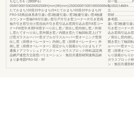
ちなしS-6（2800Pa）
分一覧…………………
05001000150020002500H(mm)W(mm)25002000150010005000WD10SD14NR※
ち……………………………
たてかまち103見付中かまち付※たてかまち103見付中かまち付
立…………………………
PRO-SE商品体系表引違い窓2枚建引違い窓3枚建引違い窓4枚建
部材………………………
カウンター窓袖FIX付引違い窓引戸片引き窓コーナー片引き窓両
参考図…………………
袖片引き窓引分け窓自由片引き窓引込み窓両引込み窓FIX窓コー
違い窓3枚建引違
ナーFIX窓巾木用FIX窓すべり出し窓／突出し窓内倒し窓／外倒
引き窓コーナー片
し窓たてすべり出し窓外開き窓／内開き窓たて軸回転窓上げ下
込み窓両引込み窓F
げ窓ガラスルーバー窓ダブルガラスルーバー窓オーニング窓突
／突出し窓内倒し
出し窓（排煙オペレーター）内倒し窓（排煙オペレーター）外
開き窓たて軸回転
倒し窓（排煙オペレーター）固定がらり脱着がらりかまちドア
ルーバー窓オーニ
通風ドアフラッシュドアスクリーンガラスブロック枠BL認定商
窓（排煙オペレー
品網戸連窓方立段窓バリエーション・無目共通部材関連商品納
らり脱着がらりか
まり参考図PRO-SE・RF
ガラスブロック枠
ン・無目共通部材関