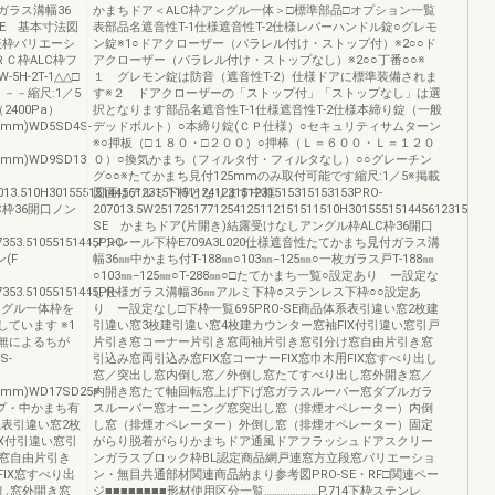
ガラス溝幅36
かまちドア＜ALC枠アングル一体＞□標準部品□オプション一覧
E 基本寸法図
表部品名遮音性T-1仕様遮音性T-2仕様レバーハンドル錠○グレモ
表枠バリエーシ
ン錠※1○ドアクローザー（パラレル付け・ストップ付）※2○○ド
Ｃ枠ALC枠フ
アクローザー（パラレル付け・ストップなし）※2○○丁番○○※
H-2T-1△△□
１ グレモン錠は防音（遮音性T-2）仕様ドアに標準装備されま
－－－縮尺:1／5
す※２ ドアクローザーの「ストップ付」「ストップなし」は選
400Pa）
択となります部品名遮音性T-1仕様遮音性T-2仕様本締り錠（一般
W(mm)WD5SD4S-
デッドボルト）○本締り錠(ＣＰ仕様）○セキュリティサムターン
※○押板（□１８０・□２００）○押棒（Ｌ＝６００・Ｌ＝１２０
W(mm)WD9SD13
０）○換気かまち（フィルタ付・フィルタなし）○○グレーチン
グ○○※たてかまち見付125mmのみ取付可能です縮尺:1／5※掲載
013.510H3015551514456123151151124123151231515315153153PRO-
図面はアルミ下枠となります中框
C枠36開口ノン
207013.5W2517251771254125112151511510H30155515144561231511511
SE かまちドア(片開き)結露受けなしアングル枠ALC枠36開口
7353.51055151445PRO-
ノンレール下枠E709A3L020仕様遮音性たてかまち見付ガラス溝
(F
幅36㎜中かまち付T-188㎜○103㎜−125㎜○一枚ガラス戸T-188㎜
○103㎜−125㎜○T-288㎜○□たてかまち一覧○設定あり ー設定な
7353.51055151445PR-
し仕様ガラス溝幅36㎜アルミ下枠○ステンレス下枠○○設定あ
アングル一体枠を
り ー設定なし□下枠一覧695PRO-SE商品体系表引違い窓2枚建
ています ※1
引違い窓3枚建引違い窓4枚建カウンター窓袖FIX付引違い窓引戸
無によるちが
片引き窓コーナー片引き窓両袖片引き窓引分け窓自由片引き窓
S-
引込み窓両引込み窓FIX窓コーナーFIX窓巾木用FIX窓すべり出し
窓／突出し窓内倒し窓／外倒し窓たてすべり出し窓外開き窓／
W(mm)WD17SD25※
内開き窓たて軸回転窓上げ下げ窓ガラスルーバー窓ダブルガラ
プ・中かまち有
スルーバー窓オーニング窓突出し窓（排煙オペレーター）内倒
系表引違い窓2枚
し窓（排煙オペレーター）外倒し窓（排煙オペレーター）固定
X付引違い窓引
がらり脱着がらりかまちドア通風ドアフラッシュドアスクリー
窓自由片引き
ンガラスブロック枠BL認定商品網戸連窓方立段窓バリエーショ
FIX窓すべり出
ン・無目共通部材関連商品納まり参考図PRO-SE・RF□関連ペー
し窓外開き窓
ジ■■■■■■■■形材使用区分一覧…………………P.714下枠ステンレ