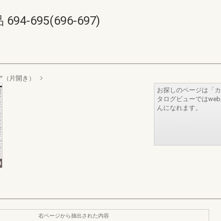
-695(696-697)
ア（片開き）
お探しのページは「カ
タログビューではwe
んになれます。
右ページから抽出された内容