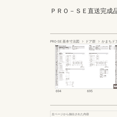
ＰＲＯ－ＳＥ直送完成品 694
PRO-SE 基本寸法図
ドア群
かまちド
694
695
左ページから抽出された内容