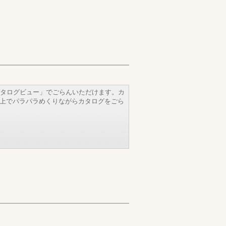
タログビュー」でごらんいただけます。カ
b上でパラパラめくりながらカタログをごら