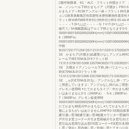
□製作制限表 RC・ALC・フラット外開きドア 
㎜ ノンレール下枠かまちドア（片開き）PRO-S
かまちドア＜RC枠アングル一体＞フラット枠代
ョン□体系表耐風圧性気密性水密性断熱性遮音性Ｒ
ラット枠Ｍ枠FM枠半外付け枠外付け枠S-5S-6A-4W-5
－－－－T-2※1△△□－－－－S-７※1T-2※1△△□－
縮尺:1／5※掲載図面はアルミ下枠となりますS-5（2
05001000150020002500H(mm)150010005000
6（2800Pa）
05001000150020002500H(mm)150010005000
中框
W251725177125412511215151153313.57020207
SE かまちア(片開き)結露受けなしアングル枠R
レール下枠E709A3L019フラット枠
13.513.570H3515308.53570W3025173.53530251
SE 片開きドアノンレール下枠_枠バリエーション
枠)E709A3L013フラット枠
13.513.570H3515308.53570W3025173.53530251
SE _ョ(F)E709A3L013△：アングルなし枠・
ご用意しています □：アングルなし枠のみご用意し
グレモン使用時 ※たてかまちタイプ・中かまち有
いはありませんS-5（2400Pa）・S-6（2800Pa）
7（3600Pa）グレモン錠使用時
05001000150020002500H(mm)150010005000
たてかまち88見付中かまちなし※たてかまちタイ
無によるちがいはありません694PRO-SE商品体
建引違い窓3枚建引違い窓4枚建カウンター窓袖FI
戸片引き窓コーナー片引き窓両袖片引き窓引分け
窓引込み窓両引込み窓FIX窓コーナーFIX窓巾木用
し窓／突出し窓内倒し窓／外倒し窓たてすべり出