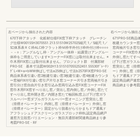
左ページから抽出された内容
右ページから抽出
670下枠アタッチ 化粧材仕様FIX窓下枠アタッチ グレーチン
671PRO-SE
グ仕様W00155H3070551.213.51510W257025縮尺:1／5縮尺:1／
枚建カウンター窓
5□体系表ＲＣ枠ALC枠フラット枠Ｍ枠半外付け枠外付け枠○○○○
窓両袖片引き窓引
－－○：アングルなし枠・アングル一体枠・結露受けアングル一
コーナーFIX窓
体枠をご用意しています※コーナーFIX窓には取付出来ません。※
外倒し窓たてすべ
巾木用FIX窓には取付出来ません。プロジェクト群 付属部材
げ下げ窓ガラスル
PRO-SE 基本寸法図W002H13.515107055252451.55530ｸﾞﾚｰﾁﾝ
窓突出し窓（排煙
ｸﾞL=W+a+bWW伸ばし寸法a25伸ばし寸法b2570FIX窓PRO-SE
ー）外倒し窓（排
商品体系表引違い窓2枚建引違い窓3枚建引違い窓4枚建カウンタ
ちドア通風ドアフ
ー窓袖FIX付引違い窓引戸片引き窓コーナー片引き窓両袖片引き
認定商品網戸連窓
窓引分け窓自由片引き窓引込み窓両引込み窓FIX窓コーナーFIX
商品納まり参考図P
窓巾木用FIX窓すべり出し窓／突出し窓内倒し窓／外倒し窓たて
すべり出し窓外開き窓／内開き窓たて軸回転窓上げ下げ窓ガラ
スルーバー窓ダブルガラスルーバー窓オーニング窓突出し窓
（排煙オペレーター）内倒し窓（排煙オペレーター）外倒し窓
（排煙オペレーター）固定がらり脱着がらりかまちドア通風ド
アフラッシュドアスクリーンガラスブロック枠BL認定商品網戸
連窓方立段窓バリエーション・無目共通部材関連商品納まり参
考図PRO-SE・RF