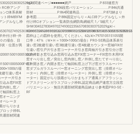
530202530302529≦kl
667□関連ページ■■■■■■網戸…………………………………P.833連窓方
＜RC枠アング
立……………………………P.836段窓バリエーション…………………P.846共通
ョン□体系表耐
部材……………………………P.864関連商品……………………………P.872納まり
ット枠M枠FM
参考図…………………………P.886固定がらり＜ALC枠アングルなし＞外
：アングルなし枠
付け枠□オプション一覧表防虫網防鳥網縮尺:1／5縮尺:1／
5HW304527830497027493022356570830303752029≦kl＜
53070274925303530657045208302022375HW553.530352530303.52530223530303530HW
45H302251010155530303030702525W20708.5154515358.515358.558P
半外付け枠･外
図枠はこの図枠を使用してください。62≦kl<7970105151055開
１０００の場合、目
口率：47％（Ｗ×Ｈ＝1000×1000の場合）PRO-SE商品体系表引
形状・位置が異
違い窓2枚建引違い窓3枚建引違い窓4枚建カウンター窓袖FIX付
引違い窓引戸片引き窓コーナー片引き窓両袖片引き窓引分け窓
2000150010005000P412
自由片引き窓引込み窓両引込み窓FIX窓コーナーFIX窓巾木用FIX
窓すべり出し窓／突出し窓内倒し窓／外倒し窓たてすべり出し
150010005000P413
窓外開き窓／内開き窓たて軸回転窓上げ下げ窓ガラスルーバー
0×1000の場
窓ダブルガラスルーバー窓オーニング窓突出し窓（排煙オペレ
枚建引違い窓4
ーター）内倒し窓（排煙オペレーター）外倒し窓（排煙オペレ
コーナー片引き
ーター）固定がらり脱着がらりかまちドア通風ドアフラッシュ
込み窓FIX窓
ドアスクリーンガラスブロック枠BL認定商品網戸連窓方立段窓
し窓内倒し窓／
バリエーション・無目共通部材関連商品納まり参考図PRO-SE・
て軸回転窓上
RF
窓オーニング
オペレータ
着がらりかま
ブロック枠BL
共通部材関連