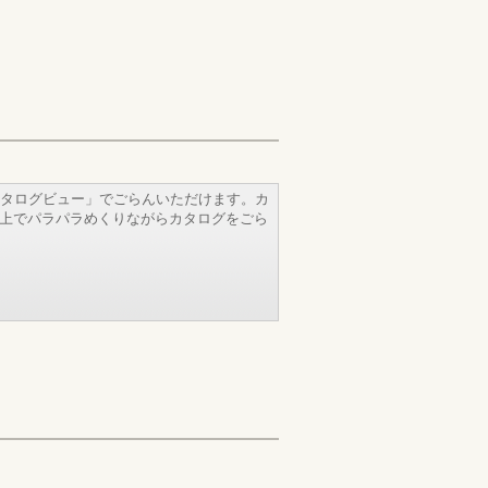
タログビュー」でごらんいただけます。カ
b上でパラパラめくりながらカタログをごら