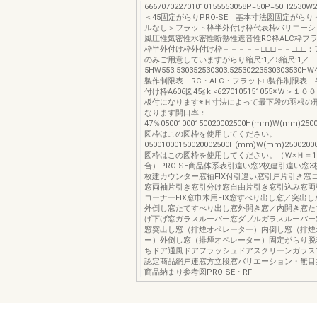
666707022701010155553058P=50P=50H2530W2
＜45固定がらりPRO-SE 基本寸法図固定がらり
ルなし＞フラット枠半外付け枠代表枠バリエーシ
風圧性気密性水密性断熱性遮音性RC枠ALC枠フラ
枠半外付け枠外付け枠－－－－－□□□－－□□□
のみご用意していますがらり縮尺:1／5縮尺:1／
5HW553.530352530303.52530223530303530HW4
製作制限表 RC・ALC・フラット□製作制限表 
付け枠A606図45≦kl<6270105151055※Ｗ＞
板付になります※Ｈ寸法によって最下段の羽根の
なります開口率：
47％05001000150020002500H(mm)W(mm)2500
図枠はこの図枠を使用してください。
05001000150020002500H(mm)W(mm)25002000
図枠はこの図枠を使用してください。（Ｗ×Ｈ＝100
合）PRO-SE商品体系表引違い窓2枚建引違い窓3
枚建カウンター窓袖FIX付引違い窓引戸片引き窓
窓両袖片引き窓引分け窓自由片引き窓引込み窓両引
コーナーFIX窓巾木用FIX窓すべり出し窓／突出
外倒し窓たてすべり出し窓外開き窓／内開き窓た
げ下げ窓ガラスルーバー窓ダブルガラスルーバー
窓突出し窓（排煙オペレーター）内倒し窓（排煙
ー）外倒し窓（排煙オペレーター）固定がらり脱
ちドア通風ドアフラッシュドアスクリーンガラス
認定商品網戸連窓方立段窓バリエーション・無目
商品納まり参考図PRO-SE・RF