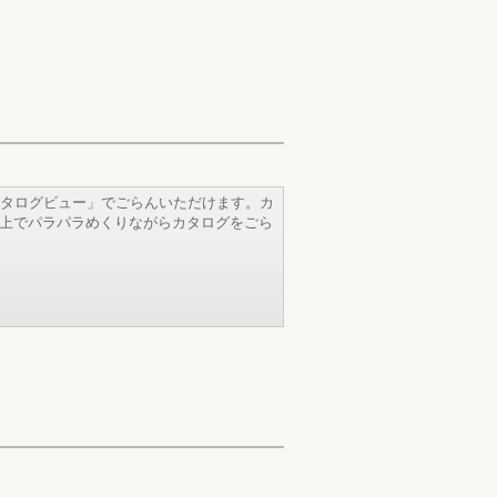
タログビュー」でごらんいただけます。カ
b上でパラパラめくりながらカタログをごら