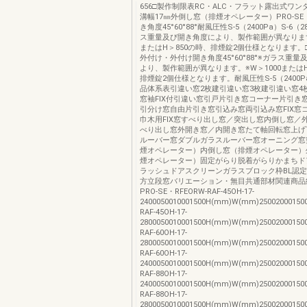
656□製作制限表RC・ALC・フラット露出式ワ
溝幅17㎜外倒し窓（排煙オペレーター）PRO-S
き角度45°60°88°耐風圧性S-5（2400Pa）S-6（
ス重量及び開き角度により、製作範囲が異なります
またはH＞850の時、排煙錠2個仕様となります。
外付け・外付け開き角度45°60°88°※ガラス重
より、製作範囲が異なります。※W＞1000またはH
排煙錠2個仕様となります。耐風圧性S-5（2400Pa
品体系表引違い窓2枚建引違い窓3枚建引違い窓4
窓袖FIX付引違い窓引戸片引き窓コーナー片引き
引分け窓自由片引き窓引込み窓両引込み窓FIX窓コ
巾木用FIX窓すべり出し窓／突出し窓内倒し窓／
べり出し窓外開き窓／内開き窓たて軸回転窓上げ
ルーバー窓ダブルガラスルーバー窓オーニング窓
煙オペレーター）内倒し窓（排煙オペレーター）
煙オペレーター）固定がらり脱着がらりかまちド
ラッシュドアスクリーンガラスブロック枠BL認
方立段窓バリエーション・無目共通部材関連商品
PRO-SE・RFEORW-RAF-45OH-17-
2400050010001500H(mm)W(mm)25002000150
RAF-45OH-17-
2800050010001500H(mm)W(mm)250020001500
RAF-60OH-17-
2800050010001500H(mm)W(mm)250020001500
RAF-60OH-17-
2400050010001500H(mm)W(mm)250020001500
RAF-88OH-17-
2400050010001500H(mm)W(mm)250020001500
RAF-88OH-17-
2800050010001500H(mm)W(mm)250020001500