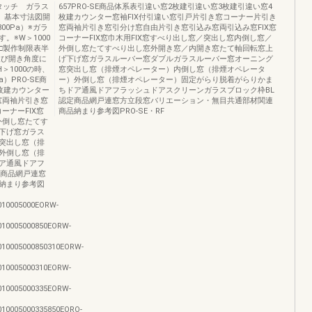
ンタッチ ガラス
657PRO-SE商品体系表引違い窓2枚建引違い窓3枚建引違い窓4
E 基本寸法図開
枚建カウンター窓袖FIX付引違い窓引戸片引き窓コーナー片引き
2800Pa）※ガラ
窓両袖片引き窓引分け窓自由片引き窓引込み窓両引込み窓FIX窓
。※W＞1000
コーナーFIX窓巾木用FIX窓すべり出し窓／突出し窓内倒し窓／
□製作制限表半
外倒し窓たてすべり出し窓外開き窓／内開き窓たて軸回転窓上
量及び開き角度に
げ下げ窓ガラスルーバー窓ダブルガラスルーバー窓オーニング
＞1000の時、
窓突出し窓（排煙オペレーター）内倒し窓（排煙オペレータ
）PRO-SE商
ー）外倒し窓（排煙オペレーター）固定がらり脱着がらりかま
枚建カウンター
ちドア通風ドアフラッシュドアスクリーンガラスブロック枠BL
窓両袖片引き窓
認定商品網戸連窓方立段窓バリエーション・無目共通部材関連
ーナーFIX窓
商品納まり参考図PRO-SE・RF
外倒し窓たてす
下げ窓ガラス
突出し窓（排
外倒し窓（排
ア通風ドアフ
定商品網戸連窓
納まり参考図
010005000EORW-
10005000850EORW-
10005000850310EORW-
10005000310EORW-
10005000335EORW-
10005000335850EORO-