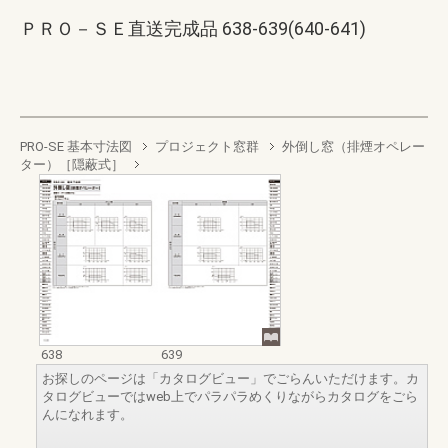
ＰＲＯ－ＳＥ直送完成品 638-639(640-641)
PRO-SE 基本寸法図
プロジェクト窓群
外倒し窓（排煙オペレー
ター）［隠蔽式］
638
639
お探しのページは「カタログビュー」でごらんいただけます。カ
タログビューではweb上でパラパラめくりながらカタログをごら
んになれます。