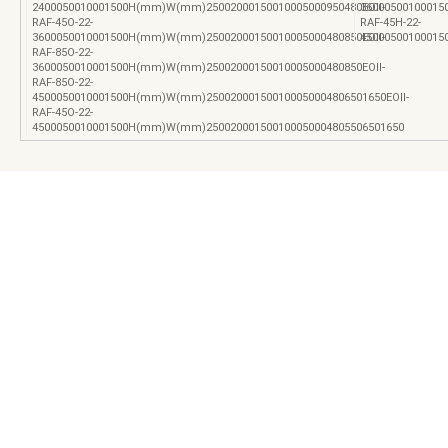
2400050010001500H(mm)W(mm)25002000150010005000950480EOII-
36000500100015
RAF-45O-22-
RAF-45H-22-
3600050010001500H(mm)W(mm)25002000150010005000480850EOII-
4500050010001
RAF-85O-22-
3600050010001500H(mm)W(mm)25002000150010005000480850EOII-
RAF-85O-22-
4500050010001500H(mm)W(mm)250020001500100050004806501650EOII-
RAF-45O-22-
4500050010001500H(mm)W(mm)250020001500100050004805506501650