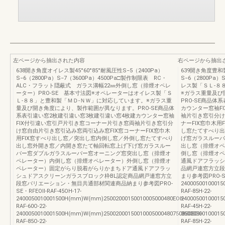
左ページから抽出された内容
右ページから抽出
638開き角度オイレス製45°60°85°耐風圧性S−5（2400Pa）
639開き角度豊和製4
S−6（2800Pa）S−7（3600Pa）4500Pa□製作制限表 RC・
S−6（2800Pa
ALC・フラット隠蔽式 ガラス溝幅22㎜外倒し窓（排煙オペレ
レス製「ＳＬ-８
ーター）PRO-SE 基本寸法図※オペレーターはオイレス製「Ｓ
※ガラス重量及び
Ｌ-８８」と豊和製「ＭＤ-ＮＷ」に対応しています。※ガラス重
PRO-SE商品体
量及び開き角度により、製作範囲が異なります。PRO-SE商品体
カウンター窓袖F
系表引違い窓2枚建引違い窓3枚建引違い窓4枚建カウンター窓袖
袖片引き窓引分け
FIX付引違い窓引戸片引き窓コーナー片引き窓両袖片引き窓引分
ナーFIX窓巾木
け窓自由片引き窓引込み窓両引込み窓FIX窓コーナーFIX窓巾木
し窓たてすべり出
用FIX窓すべり出し窓／突出し窓内倒し窓／外倒し窓たてすべり
げ窓ガラスルーバ
出し窓外開き窓／内開き窓たて軸回転窓上げ下げ窓ガラスルー
出し窓（排煙オペ
バー窓ダブルガラスルーバー窓オーニング窓突出し窓（排煙オ
倒し窓（排煙オペ
ペレーター）内倒し窓（排煙オペレーター）外倒し窓（排煙オ
通風ドアフラッシ
ペレーター）固定がらり脱着がらりかまちドア通風ドアフラッ
品網戸連窓方立段
シュドアスクリーンガラスブロック枠BL認定商品網戸連窓方立
まり参考図PRO-SE・
段窓バリエーション・無目共通部材関連商品納まり参考図PRO-
24000500100015
SE・RFEOII-RAF-45OH-17-
RAF-85H-22-
2400050010001500H(mm)W(mm)25002000150010005000480EOII-
24000500100015
RAF-60O-22-
RAF-45H-22-
2400050010001500H(mm)W(mm)25002000150010005000480750850EOII-
36000500100015
RAF-85O-22-
RAF-85H-22-