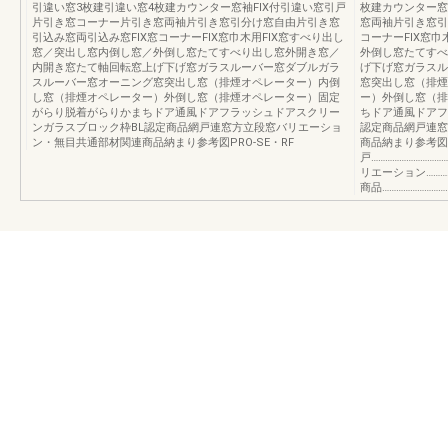
引違い窓3枚建引違い窓4枚建カウンター窓袖FIX付引違い窓引戸
枚建カウンター窓
片引き窓コーナー片引き窓両袖片引き窓引分け窓自由片引き窓
窓両袖片引き窓引
引込み窓両引込み窓FIX窓コーナーFIX窓巾木用FIX窓すべり出し
コーナーFIX窓
窓／突出し窓内倒し窓／外倒し窓たてすべり出し窓外開き窓／
外倒し窓たてすべ
内開き窓たて軸回転窓上げ下げ窓ガラスルーバー窓ダブルガラ
げ下げ窓ガラスル
スルーバー窓オーニング窓突出し窓（排煙オペレーター）内倒
窓突出し窓（排煙
し窓（排煙オペレーター）外倒し窓（排煙オペレーター）固定
ー）外倒し窓（排
がらり脱着がらりかまちドア通風ドアフラッシュドアスクリー
ちドア通風ドアフ
ンガラスブロック枠BL認定商品網戸連窓方立段窓バリエーショ
認定商品網戸連窓
ン・無目共通部材関連商品納まり参考図PRO-SE・RF
商品納まり参考図P
戸…………………………
リエーション……………
商品………………………