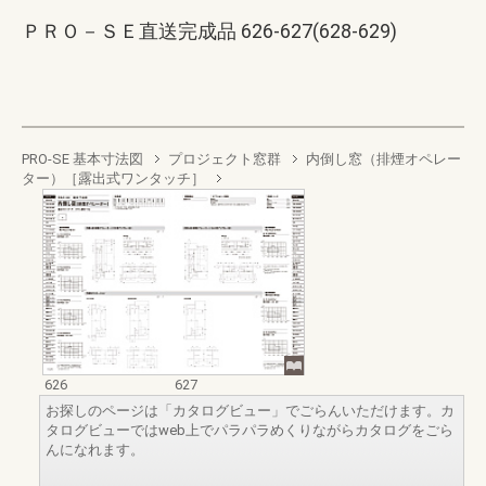
ＰＲＯ－ＳＥ直送完成品 626-627(628-629)
PRO-SE 基本寸法図
プロジェクト窓群
内倒し窓（排煙オペレー
ター）［露出式ワンタッチ］
626
627
お探しのページは「カタログビュー」でごらんいただけます。カ
タログビューではweb上でパラパラめくりながらカタログをごら
んになれます。