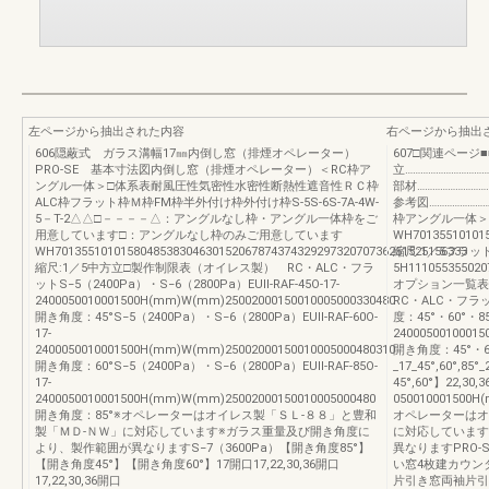
左ページから抽出された内容
右ページから抽出
606隠蔽式 ガラス溝幅17㎜内倒し窓（排煙オペレーター）
607□関連ページ■■
PRO-SE 基本寸法図内倒し窓（排煙オペレーター）＜RC枠ア
立…………………………
ングル一体＞□体系表耐風圧性気密性水密性断熱性遮音性ＲＣ枠
部材………………………
ALC枠フラット枠Ｍ枠FM枠半外付け枠外付け枠S-5S-6S-7A-4W-
参考図…………………
5－T-2△△□－－－－△：アングルなし枠・アングル一体枠をご
枠アングル一体＞
用意しています□：アングルなし枠のみご用意しています
WH701355101015
WH701355101015804853830463015206787437432929732070736251525156333
縮尺:1／5フラ
縮尺:1／5中方立□製作制限表（オイレス製） RC・ALC・フラ
5H111055355020
ットS−5（2400Pa）・S−6（2800Pa）EUII-RAF-45O-17-
オプション一覧
2400050010001500H(mm)W(mm)25002000150010005000330480
RC・ALC・フラッ
開き角度：45°S−5（2400Pa）・S−6（2800Pa）EUII-RAF-60O-
度：45°・60°・85°E
17-
2400050010001
2400050010001500H(mm)W(mm)25002000150010005000480310
開き角度：45°・6
開き角度：60°S−5（2400Pa）・S−6（2800Pa）EUII-RAF-85O-
_17_45°,60°,8
17-
45°,60°】22,3
2400050010001500H(mm)W(mm)25002000150010005000480
050010001500H
開き角度：85°※オペレーターはオイレス製「ＳＬ-８８」と豊和
オペレーターはオ
製「ＭＤ-ＮＷ」に対応しています※ガラス重量及び開き角度に
に対応しています
より、製作範囲が異なりますS−7（3600Pa）【開き角度85°】
異なりますPRO
【開き角度45°】【開き角度60°】17開口17,22,30,36開口
い窓4枚建カウン
17,22,30,36開口
片引き窓両袖片引