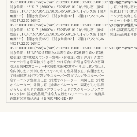
050010001500H(mm)W(mm)25002000150010005000050010001500H(mm)W(mm)2
窓FIX窓コーナー
開き角度：45°S−7（3600Pa）E709PAE101-01内倒し窓（排煙
し窓／外倒し窓た
隠蔽）_17_45°,60°,85°_22,30,36_45°,60°_S-7_オイレス製【開き
転窓上げ下げ窓ガ
角度85°】【開き角度45°】【開き角度60°】17開口17,22,30,36
ニング窓突出し窓
開口17,22,30,36開口
ーター）外倒し窓
050010001500H(mm)W(mm)25002000150010005000050010001500H(mm)W(mm)2
かまちドア通風ド
開き角度：60°S−7（3600Pa）E709PAE101-01内倒し窓（排煙
枠BL認定商品網
隠蔽）_17_45°,60°,85°_22,30,36_45°,60°_S-7_オイレス製【開き
関連商品納まり参考
角度85°】【開き角度45°】【開き角度60°】17開口17,22,30,36
開口17,22,30,36開口
050010001500H(mm)W(mm)25002000150010005000050010001500H(mm)W(mm)2
開き角度：85°NPRO-SE商品体系表引違い窓2枚建引違い窓3枚
建引違い窓4枚建カウンター窓袖FIX付引違い窓引戸片引き窓コ
ーナー片引き窓両袖片引き窓引分け窓自由片引き窓引込み窓両
引込み窓FIX窓コーナーFIX窓巾木用FIX窓すべり出し窓／突出し
窓内倒し窓／外倒し窓たてすべり出し窓外開き窓／内開き窓た
て軸回転窓上げ下げ窓ガラスルーバー窓ダブルガラスルーバー
窓オーニング窓突出し窓（排煙オペレーター）内倒し窓（排煙
オペレーター）外倒し窓（排煙オペレーター）固定がらり脱着
がらりかまちドア通風ドアフラッシュドアスクリーンガラスブ
ロック枠BL認定商品網戸連窓方立段窓バリエーション・無目共
通部材関連商品納まり参考図PRO-SE・RF