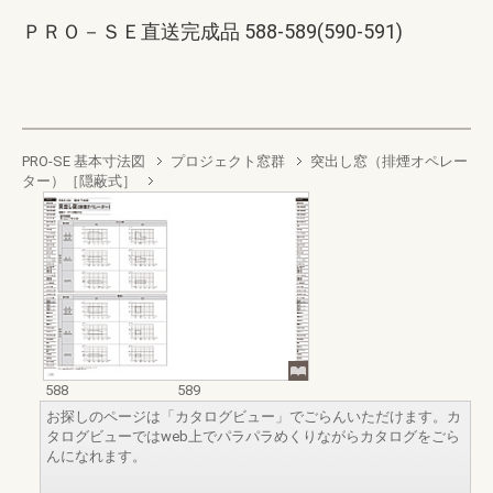
ＰＲＯ－ＳＥ直送完成品 588-589(590-591)
PRO-SE 基本寸法図
プロジェクト窓群
突出し窓（排煙オペレー
ター）［隠蔽式］
588
589
お探しのページは「カタログビュー」でごらんいただけます。カ
タログビューではweb上でパラパラめくりながらカタログをごら
んになれます。