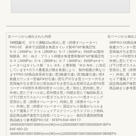
左ページから抽出された内容
右ページから抽出
588隠蔽式 ガラス溝幅22㎜突出し窓（排煙オペレーター）
589PRO-SE
PRO-SE 基本寸法図開き角度オイレス製45°60°耐風圧性
枚建カウンター窓
S−5（2400Pa）S−6（2800Pa）S−7（3600Pa）4500Pa□製作
窓両袖片引き窓引
制限表 RC・ALC・フラット枠開き角度豊和製45°60°耐風圧性
コーナーFIX窓
S−5（2400Pa）S−6（2800Pa）S−7（3600Pa）4500Pa※オペ
外倒し窓たてすべ
レーターはオイレス製「ＳＬ-８8」と豊和製「ＭＤ-NＷ」に対応
げ下げ窓ガラスル
しています※ガラス重量及び開き角度により、製作範囲が異なり
窓突出し窓（排煙
ますPRO-SE商品体系表引違い窓2枚建引違い窓3枚建引違い窓4
ー）外倒し窓（排
枚建カウンター窓袖FIX付引違い窓引戸片引き窓コーナー片引き
ちドア通風ドアフ
窓両袖片引き窓引分け窓自由片引き窓引込み窓両引込み窓FIX窓
認定商品網戸連窓
コーナーFIX窓巾木用FIX窓すべり出し窓／突出し窓内倒し窓／
商品納まり参考図P
外倒し窓たてすべり出し窓外開き窓／内開き窓たて軸回転窓上
げ下げ窓ガラスルーバー窓ダブルガラスルーバー窓オーニング
窓突出し窓（排煙オペレーター）内倒し窓（排煙オペレータ
ー）外倒し窓（排煙オペレーター）固定がらり脱着がらりかま
ちドア通風ドアフラッシュドアスクリーンガラスブロック枠BL
認定商品網戸連窓方立段窓バリエーション・無目共通部材関連
商品納まり参考図PRO-SE・RFEPII-RAF-45H-17-
2400050010001500H(mm)W(mm)25002000150010005000410EPII-
RAF-45O-22-
3600050010001500H(mm)W(mm)25002000150010005000410850EPII-