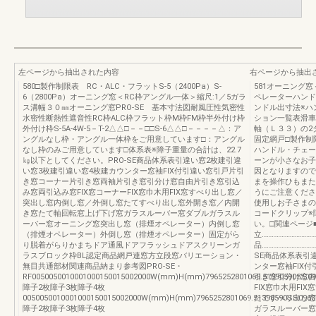
左ページから抽出された内容
右ページから抽出
580□製作制限表 RC・ALC・フラットS-5（2400Pa）S-
581オーニング窓
6（2800Pa）オーニング窓＜RC枠アングル一体＞縮尺:1／5ガラ
ペレーターハンド
ス溝幅３０㎜オーニング窓PRO-SE 基本寸法図耐風圧性気密性
ンドル出寸法※ハ
水密性断熱性遮音性RC枠ALC枠フラット枠M枠FM枠半外付け枠
ション一覧表滑車
外付け枠S-5A-4W-5－T-2△△□－－□□S-6△△□－－－－△：ア
軸（Ｌ３３）の2
ングルなし枠・アングル一体枠をご用意しています□：アングル
固定網戸□製作制限
なし枠のみご用意しています□体系表※障子重量の合計は、22.7
ハンドル・チェー
㎏以下としてください。PRO-SE商品体系表引違い窓2枚建引違
ーンが小さなお子
い窓3枚建引違い窓4枚建カウンター窓袖FIX付引違い窓引戸片引
因となりますので
き窓コーナー片引き窓両袖片引き窓引分け窓自由片引き窓引込
まを操作ひもまた
み窓両引込み窓FIX窓コーナーFIX窓巾木用FIX窓すべり出し窓／
うにご注意くださ
突出し窓内倒し窓／外倒し窓たてすべり出し窓外開き窓／内開
使用しお子さまの
き窓たて軸回転窓上げ下げ窓ガラスルーバー窓ダブルガラスル
コードクリップ※
ーバー窓オーニング窓突出し窓（排煙オペレーター）内倒し窓
い。□関連ページ■■
（排煙オペレーター）外倒し窓（排煙オペレーター）固定がら
立…………………………
り脱着がらりかまちドア通風ドアフラッシュドアスクリーンガ
品……………………………
ラスブロック枠BL認定商品網戸連窓方立段窓バリエーション・
SE商品体系表引
無目共通部材関連商品納まり参考図PRO-SE・
ンター窓袖FIX
RF0050050010001000150015002000W(mm)H(mm)7965252801069.51390590SS09
引き窓引分け窓自
障子2枚障子3枚障子4枚
FIX窓巾木用F
0050050010001000150015002000W(mm)H(mm)7965252801069.51390590SS0960
たてすべり出し窓
障子2枚障子3枚障子4枚
ガラスルーバー窓