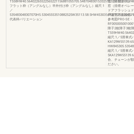
T558HW40.56402265522565221156881055705.548704830153325153251532020310
窓（排煙オペレー
フラット枠（アングルなし）半外付け枠（アングルなし）縮尺:1
窓（排煙オペレー
／
ドアフラッシュド
535483048307070H5.53045553510882525W35113.58.5HW45303548277070830657
戸連窓方立段窓バ
代表枠バリエーション
参考図PRO-SE・
RF005005001000
障子2枚障子3枚障
T559HW40.56402
縮尺:1／5滑車
KA129W55139
HW845305.53548
縮尺:1／5滑車
5KA129W551
合、チェーンが額
ださい。