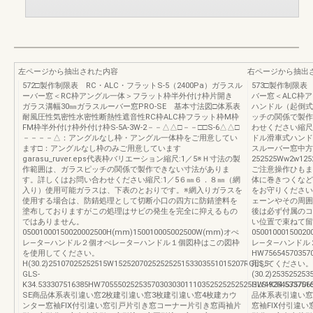
左ページから抽出された内容
右ページから抽出
572□製作制限表 RC・ALC・フラットS-5（2400Pa）ガラスル
573□製作制限表
ーバー窓＜RC枠アングル一体＞フラット枠半外付け枠片開き
バー窓＜ALC枠
ガラス溝幅30㎜ガラスルーバー窓PRO-SE 基本寸法図□体系表
ハンドル（起倒式
耐風圧性気密性水密性断熱性遮音性RC枠ALC枠フラット枠M枠
ッチの関係で製作
FM枠半外付け枠外付け枠S-5A-3W-2－－△△□－－□□S-6△△□
わせください縮尺:
－－－－△：アングルなし枠・アングル一体枠をご用意してい
ドル滑車式ハンド
ます□：アングルなし枠のみご用意しています
スルーバー窓中方
garasu_ruver.eps代表枠バリエーション縮尺:1／5※Ｈ寸法の製
252525Ww2w
作範囲は、ガラスピッチの関係で製作できない寸法がありま
ご注意操作ひもま
す。詳しくはお問い合わせください縮尺:1／5６㎜６．８㎜（網
体に巻きつくなど
入り）使用可能ガラスは、下表のとおりです。※網入りガラスを
をお守りください
使用する場合は、防錆処理として切断小口の四方に防錆塗料を
ェーンやその周囲
塗布しておりますがこの処理はサビの発生を完全に抑えるもの
後は必ず付属のコ
ではありません。
い位置で束ねて留
05001000150020002500H(mm)150010005002500W(mm)オぺ
0500100015002
レ―タ―ハンドル２個オぺレ―タ―ハンドル１個図枠はこの図枠
レ―タ―ハンドル
を使用してください。
HW7565457035
H(30.2)25107025252515W1525207025252525153303551015207RGLS5-
用してください。
GLS-
(30.2)25352525
K34.533307516385HW705550252535703030301110352525252525HW49254575706
GLS-K34.533751
SE商品体系表引違い窓2枚建引違い窓3枚建引違い窓4枚建カウ
品体系表引違い窓
ンター窓袖FIX付引違い窓引戸片引き窓コーナー片引き窓両袖片
窓袖FIX付引違