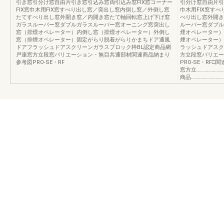
引き窓引分け窓自由片引き窓引込み窓両引込み窓FIX窓コーナー
引分け窓自由片引
FIX窓巾木用FIX窓すべり出し窓／突出し窓内倒し窓／外倒し窓
巾木用FIX窓す
たてすべり出し窓外開き窓／内開き窓たて軸回転窓上げ下げ窓
べり出し窓外開き
ガラスルーバー窓ダブルガラスルーバー窓オーニング窓突出し
ルーバー窓ダブル
窓（排煙オペレーター）内倒し窓（排煙オペレーター）外倒し
煙オペレーター）
窓（排煙オペレーター）固定がらり脱着がらりかまちドア通風
煙オペレーター）
ドアフラッシュドアスクリーンガラスブロック枠BL認定商品網
ラッシュドアスク
戸連窓方立段窓バリエーション・無目共通部材関連商品納まり
方立段窓バリエー
参考図PRO-SE・RF
PRO-SE・RF□関
窓方立……………………
商品………………………