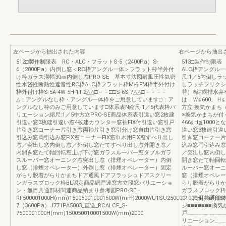
左ページから抽出された内容
右ページから抽出
512□製作制限表 RC・ALC・フラットS-5（2400Pa）S-
513□製作制限表
6（2800Pa）内倒し窓＜RC枠アングル一体＞フラット枠半外付
ALC枠アングル
け枠ガラス溝幅30㎜内倒し窓PRO-SE 基本寸法図耐風圧性気密
尺:1／5内倒しラ
性水密性断熱性遮音性RC枠ALC枠フラット枠M枠FM枠半外付け
しラッチフリクシ
枠外付け枠S-5A-4W-5H-1T-2△△□－－□□S-6S-7△△□－－－－
替）※結露排水弁
△：アングルなし枠・アングル一体枠をご用意しています□：ア
は Ｗ≦600、Ｈ
ングルなし枠のみご用意しています□体系表N縮尺:1／5代表枠バ
方立 換気かまち
リエーション縮尺:1／5中方立PRO-SE商品体系表引違い窓2枚建
※換気かまちが付
引違い窓3枚建引違い窓4枚建カウンター窓袖FIX付引違い窓引戸
466≦H≦100
片引き窓コーナー片引き窓両袖片引き窓引分け窓自由片引き窓
違い窓3枚建引違
引込み窓両引込み窓FIX窓コーナーFIX窓巾木用FIX窓すべり出し
引き窓コーナー片
窓／突出し窓内倒し窓／外倒し窓たてすべり出し窓外開き窓／
込み窓両引込み窓F
内開き窓たて軸回転窓上げ下げ窓ガラスルーバー窓ダブルガラ
／突出し窓内倒し
スルーバー窓オーニング窓突出し窓（排煙オペレーター）内倒
開き窓たて軸回転
し窓（排煙オペレーター）外倒し窓（排煙オペレーター）固定
ルーバー窓オーニ
がらり脱着がらりかまちドア通風ドアフラッシュドアスクリー
窓（排煙オペレー
ンガラスブロック枠BL認定商品網戸連窓方立段窓バリエーショ
らり脱着がらりか
ン・無目共通部材関連商品納まり参考図PRO-SE・
ガラスブロック枠
RF500001000H(mm)150050010001500W(mm)2000WU1SU2500001000H(mm)1500500
ン・無目共通部材
7（3600Pa）J771PA5003_直送_RCALCF_S-
ジ■■■■■■■換気か
7500001000H(mm)150050010001500W(mm)2000
戸…………………………
リエーション……………