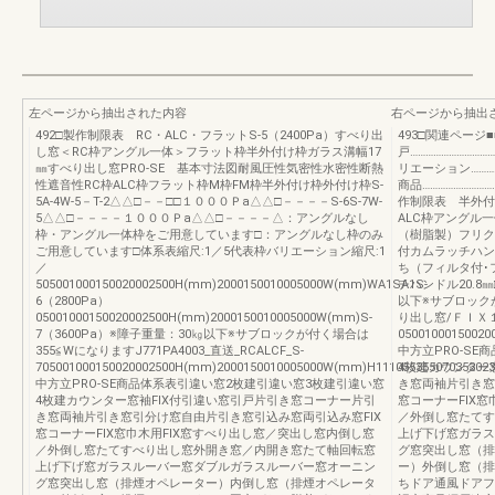
左ページから抽出された内容
右ページから抽出
492□製作制限表 RC・ALC・フラットS-5（2400Pa）すべり出
493□関連ページ■■
し窓＜RC枠アングル一体＞フラット枠半外付け枠ガラス溝幅17
戸…………………………
㎜すべり出し窓PRO-SE 基本寸法図耐風圧性気密性水密性断熱
リエーション……………
性遮音性RC枠ALC枠フラット枠M枠FM枠半外付け枠外付け枠S-
商品………………………
5A-4W-5－T-2△△□－－□□１０００Ｐa△△□－－－－S-6S-7W-
作制限表 半外付け
5△△□－－－－１０００Ｐa△△□－－－－△：アングルなし
ALC枠アングル
枠・アングル一体枠をご用意しています□：アングルなし枠のみ
（樹脂製）フリク
ご用意しています□体系表縮尺:1／5代表枠バリエーション縮尺:1
付カムラッチハン
／
ち（フィルタ付･
505001000150020002500H(mm)2000150010005000W(mm)WA1SA1S-
チハンドル20.8
6（2800Pa）
以下※サブロックが
05001000150020002500H(mm)2000150010005000W(mm)S-
り出し窓/ＦＩＸ
7（3600Pa）※障子重量：30㎏以下※サブロックが付く場合は
05001000150020
355≦WになりますJ771PA4003_直送_RCALCF_S-
中方立PRO-S
705001000150020002500H(mm)2000150010005000W(mm)H1110553550703530233
4枚建カウンター
中方立PRO-SE商品体系表引違い窓2枚建引違い窓3枚建引違い窓
き窓両袖片引き窓
4枚建カウンター窓袖FIX付引違い窓引戸片引き窓コーナー片引
窓コーナーFIX
き窓両袖片引き窓引分け窓自由片引き窓引込み窓両引込み窓FIX
／外倒し窓たてす
窓コーナーFIX窓巾木用FIX窓すべり出し窓／突出し窓内倒し窓
上げ下げ窓ガラス
／外倒し窓たてすべり出し窓外開き窓／内開き窓たて軸回転窓
グ窓突出し窓（排
上げ下げ窓ガラスルーバー窓ダブルガラスルーバー窓オーニン
ー）外倒し窓（排
グ窓突出し窓（排煙オペレーター）内倒し窓（排煙オペレータ
ちドア通風ドアフ