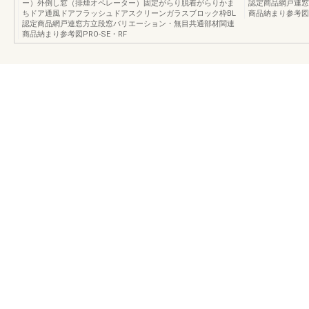
ー）外倒し窓（排煙オペレーター）固定がらり脱着がらりかま
認定商品網戸連窓
ちドア通風ドアフラッシュドアスクリーンガラスブロック枠BL
商品納まり参考図P
認定商品網戸連窓方立段窓バリエーション・無目共通部材関連
商品納まり参考図PRO-SE・RF