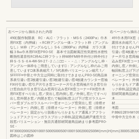
左ページから抽出された内容
右ページから抽出
490□製作制限表 RC・ALC・フラット・MS-5（2400Pa）巾木
491巾木用FIX
用FIX窓（内押縁）＜RC枠アングル一体＞フラット枠（アングル
露排水弁縮尺:1
なし）Ｍ枠（アングルなし）S-6（2800Pa）内押縁 ガラス溝
付けできませんP
幅３8㎜巾木用FIX窓PRO-SE 基本寸法図耐風圧性気密性水密性
引違い窓4枚建カ
断熱性遮音性RC枠ALC枠フラット枠M枠FM枠半外付け枠外付け
ナー片引き窓両袖
枠Ｓ-５Ｓ-６A-4W-5H-2Ｔ-２△△□□－－－△：アングルなし枠・
込み窓FIX窓コー
アングル一体枠をご用意しています□：アングルなし枠のみご用
内倒し窓／外倒し
意しています□体系表縮尺:1／5代表枠バリエーション縮尺:1／
軸回転窓上げ下げ
5FFFFF※中骨と中方立は同時に取付けできませんPRO-SE商品体
オーニング窓突出
系表引違い窓2枚建引違い窓3枚建引違い窓4枚建カウンター窓袖
ペレーター）外倒
FIX付引違い窓引戸片引き窓コーナー片引き窓両袖片引き窓引分
らりかまちドア通
け窓自由片引き窓引込み窓両引込み窓FIX窓コーナーFIX窓巾木
ック枠BL認定商
用FIX窓すべり出し窓／突出し窓内倒し窓／外倒し窓たてすべり
部材関連商品納まり
出し窓外開き窓／内開き窓たて軸回転窓上げ下げ窓ガラスルー
木…………………………
バー窓ダブルガラスルーバー窓オーニング窓突出し窓（排煙オ
材…………………………
ペレーター）内倒し窓（排煙オペレーター）外倒し窓（排煙オ
考図………………………
ペレーター）固定がらり脱着がらりかまちドア通風ドアフラッ
P.886S281HW109
シュドアスクリーンガラスブロック枠BL認定商品網戸連窓方立
中骨中方立巾木（
段窓バリエーション・無目共通部材関連商品納まり参考図PRO-
SE・
RF30002000250010001500050005001000150020002500W(mm)H(mm)3000S2833000
図枠はこの図枠