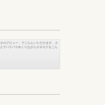
タログビュー」でごらんいただけます。カ
b上でパラパラめくりながらカタログをごら