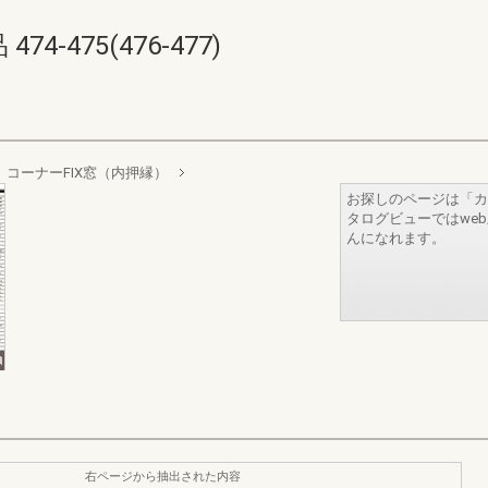
-475(476-477)
コーナーFIX窓（内押縁）
お探しのページは「カ
タログビューではwe
んになれます。
右ページから抽出された内容