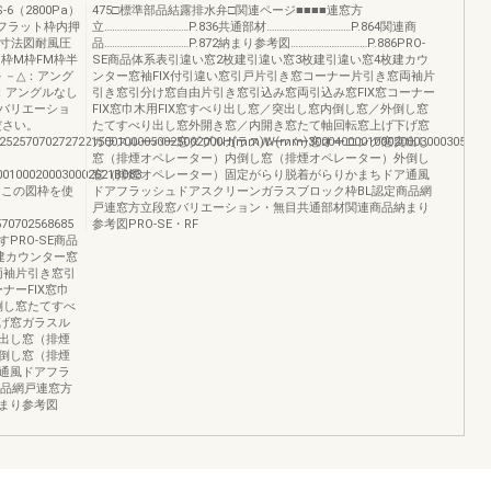
6（2800Pa）
475□標準部品結露排水弁□関連ページ■■■■連窓方
＞フラット枠内押
立……………………………P.836共通部材……………………………P.864関連商
本寸法図耐風圧
品……………………………P.872納まり参考図…………………………P.886PRO-
枠M枠FM枠半
SE商品体系表引違い窓2枚建引違い窓3枚建引違い窓4枚建カウ
－－－－△：アング
ンター窓袖FIX付引違い窓引戸片引き窓コーナー片引き窓両袖片
：アングルなし
引き窓引分け窓自由片引き窓引込み窓両引込み窓FIX窓コーナー
枠バリエーショ
FIX窓巾木用FIX窓すべり出し窓／突出し窓内倒し窓／外倒し窓
ださい。
たてすべり出し窓外開き窓／内開き窓たて軸回転窓上げ下げ窓
52525707027272215001000050025002000H(mm)W(mm)3000400001000200030003053B0
ガラスルーバー窓ダブルガラスルーバー窓オーニング窓突出し
窓（排煙オペレーター）内倒し窓（排煙オペレーター）外倒し
01000200030002621B083
窓（排煙オペレーター）固定がらり脱着がらりかまちドア通風
はこの図枠を使
ドアフラッシュドアスクリーンガラスブロック枠BL認定商品網
戸連窓方立段窓バリエーション・無目共通部材関連商品納まり
70702568685
参考図PRO-SE・RF
RO-SE商品
建カウンター窓
両袖片引き窓引
ナーFIX窓巾
倒し窓たてすべ
げ窓ガラスル
出し窓（排煙
倒し窓（排煙
通風ドアフラ
商品網戸連窓方
まり参考図