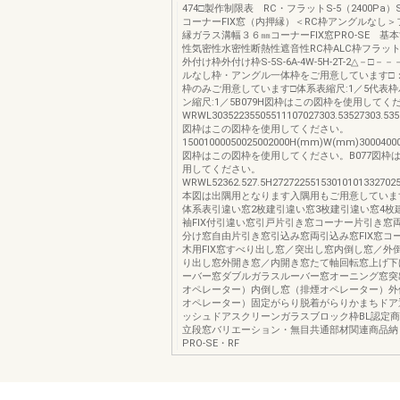
474□製作制限表 RC・フラットS-5（2400Pa）S-
コーナーFIX窓（内押縁）＜RC枠アングルなし
縁ガラス溝幅３６㎜コーナーFIX窓PRO-SE 基
性気密性水密性断熱性遮音性RC枠ALC枠フラット
外付け枠外付け枠S-5S-6A-4W-5H-2T-2△－□
ルなし枠・アングル一体枠をご用意しています□
枠のみご用意しています□体系表縮尺:1／5代表
ン縮尺:1／5B079H図枠はこの図枠を使用してく
WRWL30352235505511107027303.53527303.53
図枠はこの図枠を使用してください。
15001000050025002000H(mm)W(mm)30004000
図枠はこの図枠を使用してください。B077図枠
用してください。
WRWL52362.527.5H272722551530101013327025
本図は出隅用となります入隅用もご用意していますP
体系表引違い窓2枚建引違い窓3枚建引違い窓4枚
袖FIX付引違い窓引戸片引き窓コーナー片引き窓
分け窓自由片引き窓引込み窓両引込み窓FIX窓コー
木用FIX窓すべり出し窓／突出し窓内倒し窓／外
り出し窓外開き窓／内開き窓たて軸回転窓上げ下
ーバー窓ダブルガラスルーバー窓オーニング窓突
オペレーター）内倒し窓（排煙オペレーター）外
オペレーター）固定がらり脱着がらりかまちドア
ッシュドアスクリーンガラスブロック枠BL認定
立段窓バリエーション・無目共通部材関連商品納
PRO-SE・RF