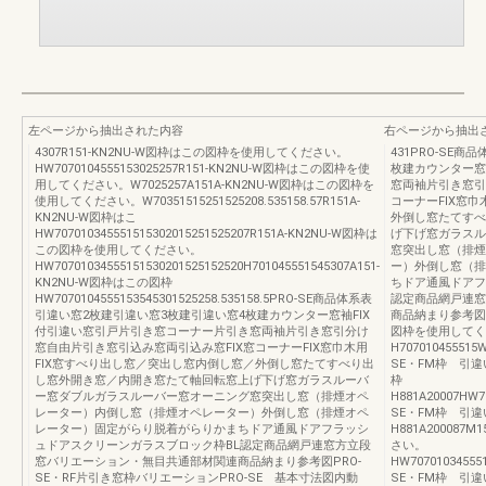
左ページから抽出された内容
右ページから抽出
4307R151-KN2NU-W図枠はこの図枠を使用してください。
431PRO-SE
HW7070104555153025257R151-KN2NU-W図枠はこの図枠を使
枚建カウンター窓
用してください。W7025257A151A-KN2NU-W図枠はこの図枠を
窓両袖片引き窓引
使用してください。W70351515251525208.535158.57R151A-
コーナーFIX窓
KN2NU-W図枠はこ
外倒し窓たてすべ
HW707010345551515302015251525207R151A-KN2NU-W図枠は
げ下げ窓ガラスル
この図枠を使用してください。
窓突出し窓（排煙
HW70701034555151530201525152520H701045551545307A151-
ー）外倒し窓（排
KN2NU-W図枠はこの図枠
ちドア通風ドアフ
HW7070104555153545301525258.535158.5PRO-SE商品体系表
認定商品網戸連窓
引違い窓2枚建引違い窓3枚建引違い窓4枚建カウンター窓袖FIX
商品納まり参考図PR
付引違い窓引戸片引き窓コーナー片引き窓両袖片引き窓引分け
図枠を使用してく
窓自由片引き窓引込み窓両引込み窓FIX窓コーナーFIX窓巾木用
H707010455515W
FIX窓すべり出し窓／突出し窓内倒し窓／外倒し窓たてすべり出
SE・FM枠 引
し窓外開き窓／内開き窓たて軸回転窓上げ下げ窓ガラスルーバ
枠
ー窓ダブルガラスルーバー窓オーニング窓突出し窓（排煙オペ
H881A20007HW70
レーター）内倒し窓（排煙オペレーター）外倒し窓（排煙オペ
SE・FM枠 引違
レーター）固定がらり脱着がらりかまちドア通風ドアフラッシ
H881A20008
ュドアスクリーンガラスブロック枠BL認定商品網戸連窓方立段
さい。
窓バリエーション・無目共通部材関連商品納まり参考図PRO-
HW707010345551
SE・RF片引き窓枠バリエーションPRO-SE 基本寸法図内動
SE・FM枠 引