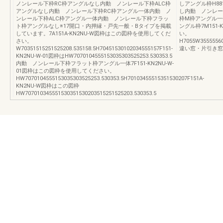
ノンレール下枠RC枠アングルなし内動 ノンレール下枠ALC枠
しアングル枠H88
アングルなし内動 ノンレール下枠RC枠アングル一体内動 ノ
し内動 ノンレー
ンレール下枠ALC枠アングル一体内動 ノンレール下枠フラッ
枠M枠アングル一
ト枠アングルなし※17開口・内押縁・戸先一般・Bタイプを掲載
ングル枠7M151
しています。7A151A-KN2NU-W図枠はこの図枠を使用してくだ
い。
さい。
H7055W35555560
W70351515251525208.535158.5H70451530102034555157F151-
違い窓・片引き窓_
KN2NU-W-01図枠はHW7070104555153035303525253.530353.5
内動 ノンレール下枠フラット枠アングル一体7F151-KN2NU-W-
01図枠はこの図枠を使用してください。
HW7070104555153035303525253.530353.5H70103455515351530207F151A-
KN2NU-W図枠はこの図枠
HW707010345551530351530203515251525203.530353.5