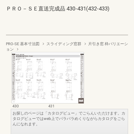
ＰＲＯ－ＳＥ直送完成品 430-431(432-433)
PRO-SE 基本寸法図
スライディング窓群
片引き窓 枠バリエーシ
ョン
430
431
お探しのページは「カタログビュー」でごらんいただけます。カ
タログビューではweb上でパラパラめくりながらカタログをごら
んになれます。