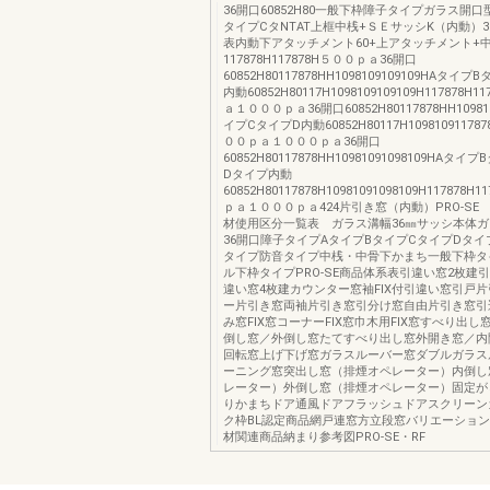
36開口60852H80一般下枠障子タイプガラス開口
タイプCタNTAT上框中桟+ＳＥサッシK（内動）
表内動下アタッチメント60+上アタッチメント+
117878H117878H５００ｐａ36開口
60852H80117878HH1098109109109HAタイ
内動60852H80117H1098109109109H117878H
ａ１０００ｐａ36開口60852H80117878HH1098
イプCタイプD内動60852H80117H109810911787
００ｐａ１０００ｐａ36開口
60852H80117878HH10981091098109HAタ
Dタイプ内動
60852H80117878H10981091098109H117878H
ｐａ１０００ｐａ424片引き窓（内動）PRO-SE
材使用区分一覧表 ガラス溝幅36㎜サッシ本体
36開口障子タイプAタイプBタイプCタイプDタ
タイプ防音タイプ中桟・中骨下かまち一般下枠タ
ル下枠タイプPRO-SE商品体系表引違い窓2枚建
違い窓4枚建カウンター窓袖FIX付引違い窓引戸
ー片引き窓両袖片引き窓引分け窓自由片引き窓引
み窓FIX窓コーナーFIX窓巾木用FIX窓すべり出
倒し窓／外倒し窓たてすべり出し窓外開き窓／内
回転窓上げ下げ窓ガラスルーバー窓ダブルガラス
ーニング窓突出し窓（排煙オペレーター）内倒し
レーター）外倒し窓（排煙オペレーター）固定が
りかまちドア通風ドアフラッシュドアスクリーン
ク枠BL認定商品網戸連窓方立段窓バリエーショ
材関連商品納まり参考図PRO-SE・RF