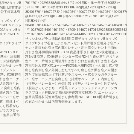
型種HAタイプB
7014701429293838内蔵ｸﾚｾﾝﾄ用ｸﾚｾﾝﾄ用K・4K一般下枠5055ｱﾀｯ
36開口形材体系
ﾁﾒﾝﾄ6701370136+巾木30H30HBF,NR)内蔵ｸﾚｾﾝﾄ用3Kｸﾚｾﾝﾄ用
中骨下框高水密
3K401370141667027.5401467054144067027.54014670541440401370141
蔵ｸﾚｾﾝﾄ用ｸﾚｾﾝﾄ用K・4K下枠5055384312126701370136蔵ｸﾚｾﾝ
プBタイプCタイプ
ﾄ用3Kｸﾚｾﾝﾄ用
117878H５００ｐ
3K401370141667027.5401467054144067027.54014670541440401370141
109AタイプBタ
1Y10267027.54014401370146705414407014701429293838505538431212
8H117878H５
1Y10267027.54014401370146705414406060233770147014292938386605
サッシ本体ガラス溝幅内動36開口障子タイプAタイプBタイプC
イプBタイプCタイプ
タイプDタイプ召合せかまちクレセント用片引き窓引分け窓クレ
セント用両袖片引き窓内蔵クレセント用内蔵クレセント用両袖
117878H５００
片引き窓外押縁内押縁PRO-SE商品体系表引違い窓2枚建引違い
 基本寸法図形
窓3枚建引違い窓4枚建カウンター窓袖FIX付引違い窓引戸片引き
ガラス溝幅内動
窓コーナー片引き窓両袖片引き窓引分け窓自由片引き窓引込み
イプ上かまち一般
窓両引込み窓FIX窓コーナーFIX窓巾木用FIX窓すべり出し窓／突
イプノンレー
出し窓内倒し窓／外倒し窓たてすべり出し窓外開き窓／内開き
引違い窓3枚建引
窓たて軸回転窓上げ下げ窓ガラスルーバー窓ダブルガラスルー
片引き窓コーナ
バー窓オーニング窓突出し窓（排煙オペレーター）内倒し窓
込み窓両引込
（排煙オペレーター）外倒し窓（排煙オペレーター）固定がら
し窓／突出し窓内
り脱着がらりかまちドア通風ドアフラッシュドアスクリーンガ
開き窓たて軸
ラスブロック枠BL認定商品網戸連窓方立段窓バリエーション・
ルーバー窓オ
無目共通部材関連商品納まり参考図PRO-SE・RF※両袖片引き窓
窓（排煙オペ
の召合せかまちは内観右側を示します。
らり脱着がら
ガラスブロッ
ン・無目共通部