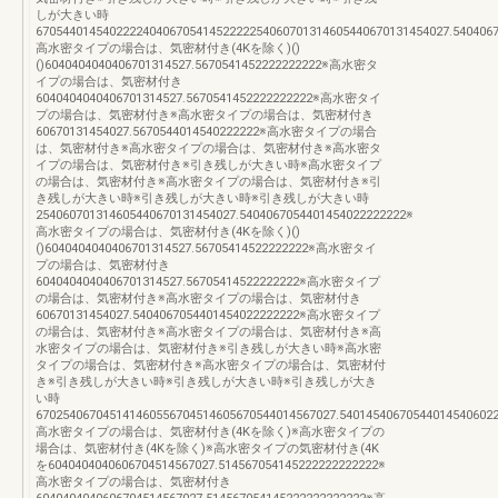
しが大きい時
67054401454022224040670541452222254060701314605440670131454027.540406
高水密タイプの場合は、気密材付き(4Kを除く)()
()6040404040406701314527.5670541452222222222※高水密タ
イプの場合は、気密材付き
6040404040406701314527.5670541452222222222※高水密タイ
プの場合は、気密材付き※高水密タイプの場合は、気密材付き
60670131454027.5670544014540222222※高水密タイプの場合
は、気密材付き※高水密タイプの場合は、気密材付き※高水密タ
イプの場合は、気密材付き※引き残しが大きい時※高水密タイプ
の場合は、気密材付き※高水密タイプの場合は、気密材付き※引
き残しが大きい時※引き残しが大きい時※引き残しが大きい時
254060701314605440670131454027.5404067054401454022222222※
高水密タイプの場合は、気密材付き(4Kを除く)()
()6040404040406701314527.56705414522222222※高水密タイ
プの場合は、気密材付き
6040404040406701314527.56705414522222222※高水密タイプ
の場合は、気密材付き※高水密タイプの場合は、気密材付き
60670131454027.5404067054401454022222222※高水密タイプ
の場合は、気密材付き※高水密タイプの場合は、気密材付き※高
水密タイプの場合は、気密材付き※引き残しが大きい時※高水密
タイプの場合は、気密材付き※高水密タイプの場合は、気密材付
き※引き残しが大きい時※引き残しが大きい時※引き残しが大き
い時
670254067045141460556704514605670544014567027.54014540670544014540602
高水密タイプの場合は、気密材付き(4Kを除く)※高水密タイプの
場合は、気密材付き(4Kを除く)※高水密タイプの気密材付き(4K
を6040404040606704514567027.514567054145222222222222※
高水密タイプの場合は、気密材付き