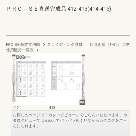
ＰＲＯ－ＳＥ直送完成品 412-413(414-415)
PRO-SE 基本寸法図
スライディング窓群
片引き窓（外動） 形材
使用区分一覧表
412
413
お探しのページは「カタログビュー」でごらんいただけます。カ
タログビューではweb上でパラパラめくりながらカタログをごら
んになれます。