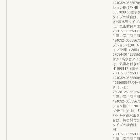
4240324055567
ション框(BF･N
5557038.56標準
タイプの場合は、
き※高水密タイプ
は、気密材付き改装
788H5038125038
引違い窓用引戸用
42403240555567
プション框(BF･
イプ4H用（内動）5
67054401425
付き※高水密タイ
は、気密材付き※
H1098117（障
788H5038125038
42403240555
4055655677
き（BFと）
25038125038125
引違い窓用引戸用
4240324055556
ション框(BF･N
プ4H用（内動）5555
ﾉﾝﾚｰﾙ4※高
合は、気密材付き
タイプの場合は、気
用）
788H5038125038
引違い窓用引戸用