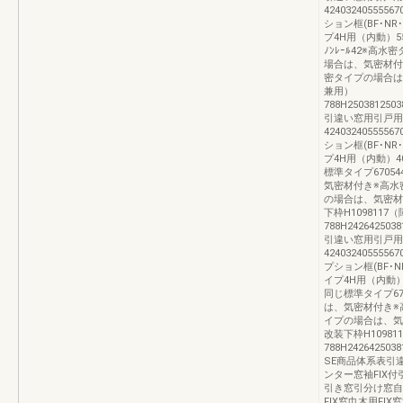
4240324055556
ション框(BF･N
プ4H用（内動）5555
ﾉﾝﾚｰﾙ42※高
場合は、気密材付
密タイプの場合は、
兼用）
788H2503812503
引違い窓用引戸用
4240324055556
ション框(BF･N
プ4H用（内動）403
標準タイプ67054
気密材付き※高水
の場合は、気密材
下枠H1098117
788H2426425038
引違い窓用引戸用
42403240555567
プション框(BF･
イプ4H用（内動）40
同じ標準タイプ670
は、気密材付き※
イプの場合は、気
改装下枠H1098
788H2426425038
SE商品体系表引
ンター窓袖FIX
引き窓引分け窓自
FIX窓巾木用F