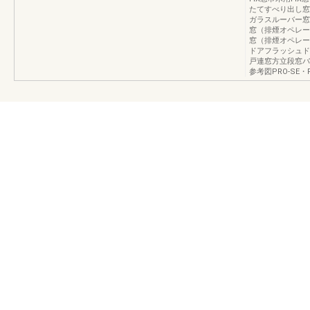
たてすべり出し窓
ガラスルーバー窓
窓（排煙オペレー
窓（排煙オペレー
ドアフラッシュド
戸連窓方立段窓バ
参考図PRO-SE・