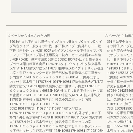
左ページから抽出された内容
右ページから抽出
390上かまち下かまち障子タイプAタイプBタイプCタイプDタイ
391戸先安全タ
プ防音タイプ一般タイプ中桟一般下枠タイプ（内外外し）一般
イプ障子タイプた
下枠（内外外し）水密1000Paタイプノンレール下枠タイプバリ
かまち突合せかま
アフリー下枠タイプ形材使用区分一覧表 ガラス溝幅36㎜引違
（オプションたて
い窓PRO-SE 基本寸法図36開口60852H80内外はずし障子タイ
し）ＢＦ下枠ノン
プガラス開口種高水密用117878HAタイプBタイプCタ防火非防
H1098117H109
火NTATNTAT防火非防火117878H框中桟DタイプＳＥサッシ引違
191300H（Ｂ
い窓・引戸・カウンター窓Ｈ障子形材体系表換気小窓二重サッ
ａ55431255431
シ内窓117878H５００ｐａ１０００ｐａ60852H80内外はずし
（内動）4240324055
内々外し高水密用117878HH10917H1098117防火非防火ATNTAT
せ框て框せ框一般框
防火非防火117878H框中桟換気小窓二重サッシ内窓117878H５
戸先安全框4H用（内
００ｐａ１０００ｐａ60852H80内外はずしＢＦ下枠内々外し高
67054401425
水密用117878HH1098117H1098117非防火ATNTAT防火非防火
付き※高水密タイ
117878H框中桟（高水密含む）換気小窓二重サッシ内窓
は、気密材付き※
117878H５００ｐａ１０００ｐａ
H1098117（障
6052H80117878HH1098117H1098117防火非防火
788H2503812503
117878H117878H５００ｐａ１０００ｐａ80内外はずしＢＦ下
引違い窓用引戸用
枠内々外し高水密用117878HH1098117H1098117火AT防火非防
42403240555567
火117878H中桟（高水密含む）換気小窓二重サッシ内窓
プション框(BF･
117878H５００ｐａ１０００ｐａ内外はずしＢＦ下枠ノンレー
動）55557038.5
ル下枠内々外し引戸高水密用1178H1098117H10981171098108H
水密タイプの場合