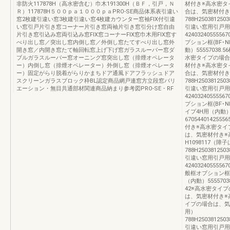
非防火117878H（高水密含む）巾木191300H（ＢＦ，引戸，Ｎ
材付き※高水密タ
Ｒ）117878H５００ｐａ１０００ｐａPRO-SE商品体系表引違い
合は、気密材付き改
窓2枚建引違い窓3枚建引違い窓4枚建カウンター窓袖FIX付引違
788H2503812503
い窓引戸片引き窓コーナー片引き窓両袖片引き窓引分け窓自由
引違い窓用引戸用
片引き窓引込み窓両引込み窓FIX窓コーナーFIX窓巾木用FIX窓す
42403240555567
べり出し窓／突出し窓内倒し窓／外倒し窓たてすべり出し窓外
プション框(BF･
開き窓／内開き窓たて軸回転窓上げ下げ窓ガラスルーバー窓ダ
動）55557038.5
ブルガラスルーバー窓オーニング窓突出し窓（排煙オペレータ
水密タイプの場合
ー）内倒し窓（排煙オペレーター）外倒し窓（排煙オペレータ
材付き※高水密タ
ー）固定がらり脱着がらりかまちドア通風ドアフラッシュドア
合は、気密材付き改
スクリーンガラスブロック枠BL認定商品網戸連窓方立段窓バリ
788H2503812503
エーション・無目共通部材関連商品納まり参考図PRO-SE・RF
引違い窓用引戸用
42403240555567
プション框(BF･
イプ4H用（内動）5
67054401425
付き※高水密タイ
は、気密材付き※
H1098117（障
788H2503812503
引違い窓用引戸用
42403240555567
般框オプション框(
（内動）55557038
42※高水密タイ
は、気密材付き※
イプの場合は、気密
用）
788H2503812503
引違い窓用引戸用