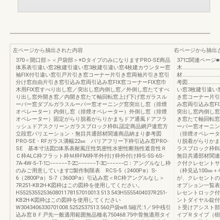
左ページから抽出された内容
右ページから抽出
370＜開口部＞＜戸袋部＞※DタイプのみになりますPRO-SE商品
371□関連ページ■■
体系表引違い窓2枚建引違い窓3枚建引違い窓4枚建カウンター窓
木……………………………
袖FIX付引違い窓引戸片引き窓コーナー片引き窓両袖片引き窓引
材…………………………
分け窓自由片引き窓引込み窓両引込み窓FIX窓コーナーFIX窓巾
考図……………………
木用FIX窓すべり出し窓／突出し窓内倒し窓／外倒し窓たてすべ
い窓3枚建引違い
り出し窓外開き窓／内開き窓たて軸回転窓上げ下げ窓ガラスル
き窓コーナー片引
ーバー窓ダブルガラスルーバー窓オーニング窓突出し窓（排煙
み窓両引込み窓FI
オペレーター）内倒し窓（排煙オペレーター）外倒し窓（排煙
突出し窓内倒し窓
オペレーター）固定がらり脱着がらりかまちドア通風ドアフラ
き窓たて軸回転窓
ッシュドアスクリーンガラスブロック枠BL認定商品網戸連窓方
ーバー窓オーニン
立段窓バリエーション・無目共通部材関連商品納まり参考図
（排煙オペレータ
PRO-SE・RFガラス溝幅22㎜ バリアフリー下枠引込み窓PRO-
り脱着がらりかま
SE 基本寸法図□体系表耐風圧性気密性水密性断熱性遮音性Ｒ
ラスブロック枠B
Ｃ枠ALC枠フラット枠Ｍ枠FM枠半外付け枠外付け枠S-5S-6S-
無目共通部材関連
7A-4W-5−T-1□−−−−−−T-2□−−−−−−T-3□−−−−−−□：アングルなし枠
ク付クレセントサ
のみご用意しています□製作制限表 RCS-5（2400Pa）S-
（枠見込100㎜
6（2800Pa）S-7（3600Pa）引込み窓＜RC枠アングルなし＞
が、クレセントの
7R251-KB2H-K図枠はこの図枠を使用してください。
オプション一覧表
H552535525360801178157010013.513.543H5555404037R251-
レセントロック付
KB2H-K図枠はこの図枠を使用してください
ントダイヤル錠付
W3043406330701008.5252537513.560戸袋w8.5縮尺:1／5中桟引
ト受けアシスト部
込み窓ＢＦ戸先一般適用範囲無品種名750468.75中骨無適用タイ
イプＲタイプ（樹