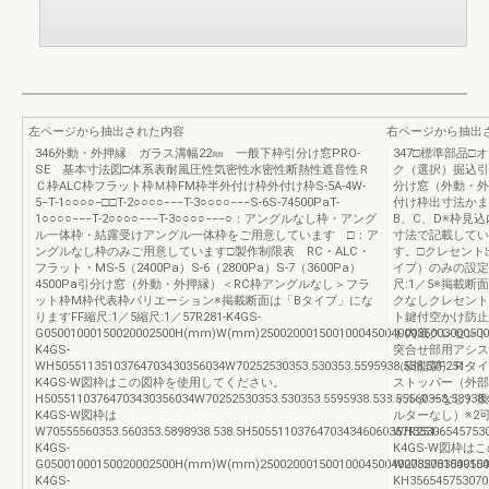
左ページから抽出された内容
右ページから抽出
346外動・外押縁 ガラス溝幅22㎜ 一般下枠引分け窓PRO-
347□標準部品
SE 基本寸法図□体系表耐風圧性気密性水密性断熱性遮音性Ｒ
ク（選択）掘込引
Ｃ枠ALC枠フラット枠Ｍ枠FM枠半外付け枠外付け枠S-5A-4W-
分け窓（外動・外
5−T-1○○○○−□□T-2○○○○−−−T-3○○○○−−−S-6S-74500PaT-
付け枠出寸法かま
1○○○○−−−T-2○○○○−−−T-3○○○○−−−○：アングルなし枠・アング
B、C、D※枠見
ル一体枠・結露受けアングル一体枠をご用意しています □：ア
寸法で記載してい
ングルなし枠のみご用意しています□製作制限表 RC・ALC・
す。□クレセント
フラット・MS-5（2400Pa）S-6（2800Pa）S-7（3600Pa）
イプ）のみの設定
4500Pa引分け窓（外動・外押縁）＜RC枠アングルなし＞フラ
尺:1／5※掲載
ット枠M枠代表枠バリエーション※掲載断面は「Bタイプ」にな
クなしクレセント
りますFF縮尺:1／5縮尺:1／57R281-K4GS-
ト鍵付空かけ防止
G05001000150020002500H(mm)W(mm)25002000150010004500400035003000500
ト内蔵クレセント
K4GS-
突合せ部用アシス
WH50551135103764703430356034W70252530353.530353.5595938.538.57F251-
（樹脂製）Ｒタイ
K4GS-W図枠はこの図枠を使用してください。
ストッパー（外部
H50551103764703430356034W70252530353.530353.5595938.538.55560353.58938
ィルターなし）換
K4GS-W図枠は
ルターなし）※2可動
W70555560353.560353.5898938.538.5H505511037647034346060357R251-
WH353065457530
K4GS-
K4GS-W図枠
G05001000150020002500H(mm)W(mm)25002000150010004500400035003000500
W2782781549154
K4GS-
KH356545753070