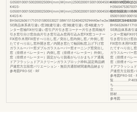
G05001000150020002500H(mm)W(mm)25002000150010004500400035003000500
K4GS-W図枠
K4GS-
H3565475307037
G05001000150020002500H(mm)W(mm)25002000150010004500400035003000500
製作制限表 半外付
K4GS-K-
0500100010001
BH565260611710101580553027.58W15152404029294440w1w2w3407027.5442525
DAB7A251-K4GS-
SE商品体系表引違い窓2枚建引違い窓3枚建引違い窓4枚建カウ
BH565260611710
ンター窓袖FIX付引違い窓引戸片引き窓コーナー片引き窓両袖片
SE商品体系表引
引き窓引分け窓自由片引き窓引込み窓両引込み窓FIX窓コーナー
ンター窓袖FIX
FIX窓巾木用FIX窓すべり出し窓／突出し窓内倒し窓／外倒し窓
引き窓引分け窓自
たてすべり出し窓外開き窓／内開き窓たて軸回転窓上げ下げ窓
FIX窓巾木用F
ガラスルーバー窓ダブルガラスルーバー窓オーニング窓突出し
たてすべり出し窓
窓（排煙オペレーター）内倒し窓（排煙オペレーター）外倒し
ガラスルーバー窓
窓（排煙オペレーター）固定がらり脱着がらりかまちドア通風
窓（排煙オペレー
ドアフラッシュドアスクリーンガラスブロック枠BL認定商品網
窓（排煙オペレー
戸連窓方立段窓バリエーション・無目共通部材関連商品納まり
ドアフラッシュド
参考図PRO-SE・RF
戸連窓方立段窓バ
参考図PRO-SE・
覧…………………P.4
ち……………………………
立…………………………
部材………………………
参考図………………………