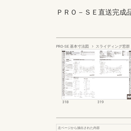
ＰＲＯ－ＳＥ直送完成品 318
PRO-SE 基本寸法図
スライディング窓群
318
319
左ページから抽出された内容