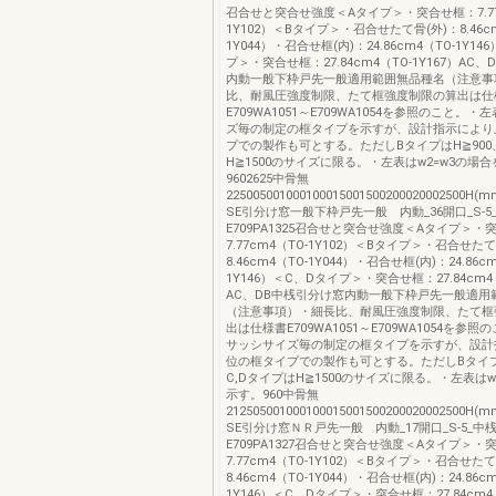
召合せと突合せ強度＜Aタイプ＞・突合せ框：7.77
1Y102）＜Bタイプ＞・召合せたて骨(外)：8.46cm
1Y044）・召合せ框(内)：24.86cm4（TO-1Y1
プ＞・突合せ框：27.84cm4（TO-1Y167）AC
内動一般下枠戸先一般適用範囲無品種名（注意事
比、耐風圧強度制限、たて框強度制限の算出は仕
E709WA1051～E709WA1054を参照のこと。
ズ毎の制定の框タイプを示すが、設計指示により
プでの製作も可とする。ただしBタイプはH≧900
H≧1500のサイズに限る。・左表はw2=w3の場
9602625中骨無
225005001000100015001500200020002500H(
SE引分け窓一般下枠戸先一般 内動_36開口_S-5
E709PA1325召合せと突合せ強度＜Aタイプ＞・
7.77cm4（TO-1Y102）＜Bタイプ＞・召合せたて
8.46cm4（TO-1Y044）・召合せ框(内)：24.86c
1Y146）＜C、Dタイプ＞・突合せ框：27.84cm4（
AC、DB中桟引分け窓内動一般下枠戸先一般適用
（注意事項）・細長比、耐風圧強度制限、たて框
出は仕様書E709WA1051～E709WA1054を参
サッシサイズ毎の制定の框タイプを示すが、設計
位の框タイプでの製作も可とする。ただしBタイプ
C,DタイプはH≧1500のサイズに限る。・左表はw
示す。960中骨無
212505001000100015001500200020002500H(
SE引分け窓ＮＲ戸先一般 内動_17開口_S-5_中
E709PA1327召合せと突合せ強度＜Aタイプ＞・
7.77cm4（TO-1Y102）＜Bタイプ＞・召合せたて
8.46cm4（TO-1Y044）・召合せ框(内)：24.86c
1Y146）＜C、Dタイプ＞・突合せ框：27.84cm4（