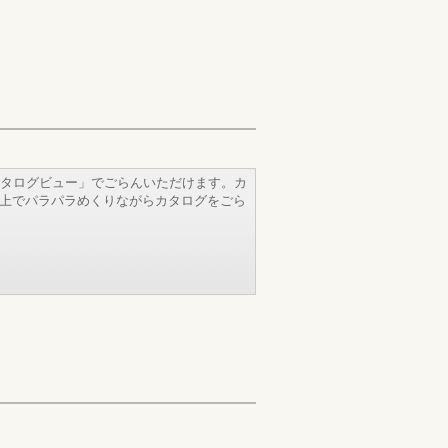
タログビュー」でごらんいただけます。カ
b上でパラパラめくりながらカタログをごら