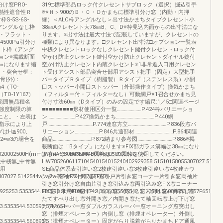
け窓PRO-
319□標準部品ロック付クレセントサブロック（選択）掘込引手
熱性遮音性Ｒ
※※Ｈ＞900のＢ・Ｃ・Ｄかまちに標準引分け窓（内動・内押
-5S-6S-
縁）＜ALC枠アングルなし＞出寸法かまちタイプクレセント小
−−□：アングルなし枠
38㎜Aクレセント大78㎜B、C、D※枠見込内面からの出寸法にな
C・フラット・
ります。※出寸法は最大寸法で記載していますが、クレセントの
）4500Pa引分け
種類により異なります。□クレセント出寸法□オプション一覧表
ット枠（アング
中桟クレセントロックなしクレセント鍵付クレセントロック付
ョン※掲載断面
空かけ防止クレセント鍵付空かけ防止クレセントダイヤル錠付
8㎜になります縮
空かけ防止クレセント内蔵クレセント※1非常進入口用クレセン
＞・突合せ框：
ト受けアシスト部品突合せ部用アシスト把手（固定）大型把手
骨(外)：
バータイプＲタイプ（樹脂製）Ｒタイプ（ステンレス製）小開
m4（TO-
口ストッパー小開口ストッパー（外部操作タイプ）換気かまち
TO-1Y167）
（フィルター付・フィルターなし）可動網戸※1召合せかまち見
範囲無品種名
付け寸法60㎜（Dタイプ）のみの設定です縮尺:1／5□関連ページ
強度制限の算
■■■■■■■■■形材使用区分一覧…………………P.424枠バリエーショ
照のこと。・左表は
ン……………………P.427換気かまち……………………………P.440網
指示により上
戸…………………………………P.774連窓方立……………………………P.836段窓バ
はH≧900、
リエーション…………………P.846共通部材……………………………P.864関連
2=w3の場合を
商品……………………………P.872納まり参考図…………………………P.886※掲
載断面は「Bタイプ」になります※FIX部ガラス溝幅は38㎜になり
020002500H(mm)W(mm)300035004000450050002500PRO-
ます7A651-K4NU-K-B図枠はこの図枠を使用してください。
_中桟無_中骨無
HW7852606117104540154015240402929358.51510158055307027.51425
使用
SE商品体系表引違い窓2枚建引違い窓3枚建引違い窓4枚建カウ
07027.5142544w1w2w32544701427.57F651-
ンター窓袖FIX付引違い窓引戸片引き窓コーナー片引き窓両袖片
引き窓引分け窓自由片引き窓引込み窓両引込み窓FIX窓コーナー
25253.5353544.530593.5H7010611742.3606035505542.3113544.56089553.5357F651-
FIX窓巾木用FIX窓すべり出し窓／突出し窓内倒し窓／外倒し窓
たてすべり出し窓外開き窓／内開き窓たて軸回転窓上げ下げ窓
3.5353544.530593.57M651-
ガラスルーバー窓ダブルガラスルーバー窓オーニング窓突出し
窓（排煙オペレーター）内倒し窓（排煙オペレーター）外倒し
.5353544.560893.5
窓（排煙オペレーター）固定がらり脱着がらりかまちドア通風