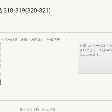
-319(320-321)
引分け窓（内動・内押縁）（一般下枠）
お探しのページは「カ
タログビューではwe
んになれます。
右ページから抽出された内容