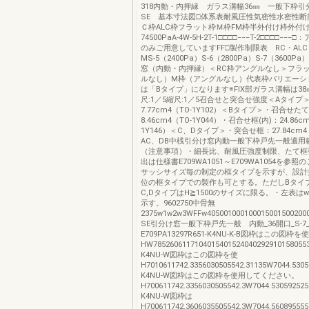
318内動・内押縁 ガラス溝幅36㎜ 一般下枠引分
SE 基本寸法図□体系表耐風圧性気密性水密性断
Ｃ枠ALC枠フラット枠Ｍ枠FM枠半外付け枠外付け枠S
74500PaA-4W-5H-2T-1□□□□−−−T-2□□□□−
のみご用意していますFF□製作制限表 RC・AL
MS-5（2400Pa）S-6（2800Pa）S-7（3600Pa
窓（内動・内押縁）＜RC枠アングルなし＞フラ
ルなし）M枠（アングルなし）代表枠バリエーシ
は「Bタイプ」になります※FIX部ガラス溝幅は3
尺:1／5縮尺:1／5召合せと突合せ強度＜Aタイプ
7.77cm4（TO-1Y102）＜Bタイプ＞・召合せたて
8.46cm4（TO-1Y044）・召合せ框(内)：24.86c
1Y146）＜C、Dタイプ＞・突合せ框：27.84cm4（
AC、DB中桟引分け窓内動一般下枠戸先一般適用
（注意事項）・細長比、耐風圧強度制限、たて框
出は仕様書E709WA1051～E709WA1054を参
サッシサイズ毎の制定の框タイプを示すが、設計
位の框タイプでの製作も可とする。ただしBタイプ
C,DタイプはH≧1500のサイズに限る。・左表はw
示す。9602750中骨無
2375w1w2w3WFFw405001000100015001500200
SE引分け窓一般下枠戸先一般 内動_36開口_S-7
E709PA13297R651-K4NU-K-B図枠はこの図枠を
HW78526061171040154015240402929101580553
K4NU-W図枠はこの図枠を使
H7010611742.3356030505542.31135W7044.53059
K4NU-W図枠はこの図枠を使用してください。
H700611742.3356030505542.3W7044.530592525
K4NU-W図枠は
H700611742.3606035505542.3W7044.5608955553