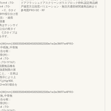
cm4（TO-
ドアフラッシュドアスクリーンガラスブロック枠BL認定商品網
4（TO-
戸連窓方立段窓バリエーション・無目共通部材関連商品納まり
46）＜C、Dタイ
参考図PRO-SE・RF
、DB中桟引分け窓
項）・細長
様書
・左表はサッシサイ
上位の框タイ
、C,Dタイプは
合を示す。
mm)W(mm)300035004000450050002500w1w2w3WFFw4PRO-
_中桟無_中骨無
突合せ框：
骨(外)：
m4（TO-
TO-1Y167）
範囲無品種名
強度制限の算
照のこと。・左表は
指示により上
はH≧900、
2=w3の場合を
mm)W(mm)300035004000450050002500w1w2w3WFFw4PRO-
桟無_中骨無
突合せ框：
骨(外)：
m4（TO-
TO-1Y167）