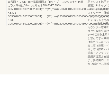
参考図PRO-SE・RF※掲載断面は「Bタイプ」になります※FIX部
品アシスト把手ア
ガラス溝幅は38㎜になります7R651-KB3GS-
脂製）Ｒタイプ（
G05001000150020002500H(mm)W(mm)25002000150010004500400035003000500
ッパー召合せ指は
KB3GS-
ストッパー（外部
G05001000150020002500H(mm)W(mm)25002000150010004500400035003000500
ィルターなし）可
KB3GS-
※1召合せかまち
G05001000150020002500H(mm)W(mm)25002000150010004500400035003000500
PRO-SE商品体
カウンター窓袖F
袖片引き窓引分け
ナーFIX窓巾木
し窓たてすべり出
げ窓ガラスルーバ
出し窓（排煙オペ
倒し窓（排煙オペ
通風ドアフラッシ
品網戸連窓方立段
まり参考図PRO-
※FIX部ガラス溝