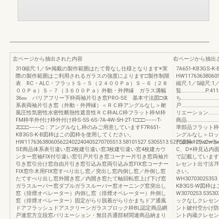
左ページから抽出された内容
右ページから抽出
310縮尺:1／5※掲載の製作範囲はたて骨なし仕様となります※実
7A651-KB3G
際の製作範囲はご利用されるガラスの強度によります□製作制限
HW117636380605
表 RC・ALC・フラットＳ－５（２４００Ｐａ）Ｓ－６（２８
縮尺:1／5縮尺:1
００Ｐａ）Ｓ－７（３６００Ｐａ）外動・外押縁 ガラス溝幅
覧…………………P.4
36㎜ バリアフリー下枠両袖片引き窓PRO-SE 基本寸法図□体
ち……………………………
系表両袖片引き窓（外動・外押縁）＜ＲＣ枠アングルなし＞耐
戸…………………………
風圧性気密性水密性断熱性遮音性ＲＣ枠ALC枠フラット枠Ｍ枠
リエーション……………
FM枠半外付け枠外付け枠S-5S-6S-7A-4W-5H-2T-1□□□−−−−T-
商品………………………
2□□□−−−−□：アングルなし枠のみご用意していますF7R651-
準部品フラット枠
KB3GS-K-B図枠はこの図枠を使用してください。
ングルなし＞ロッ
HW117636380605622402240405270705513.58101527.5305513.527.525w125w2w3
代表枠バリエーシ
SE商品体系表引違い窓2枚建引違い窓3枚建引違い窓4枚建カウ
C、D※枠見込内
ンター窓袖FIX付引違い窓引戸片引き窓コーナー片引き窓両袖片
で記載しています
引き窓引分け窓自由片引き窓引込み窓両引込み窓FIX窓コーナー
レセント出寸法7F
FIX窓巾木用FIX窓すべり出し窓／突出し窓内倒し窓／外倒し窓
さい。
たてすべり出し窓外開き窓／内開き窓たて軸回転窓上げ下げ窓
WH30703025353.5
ガラスルーバー窓ダブルガラスルーバー窓オーニング窓突出し
KB3GS-W図
窓（排煙オペレーター）内倒し窓（排煙オペレーター）外倒し
W3070253.5
窓（排煙オペレーター）固定がらり脱着がらりかまちドア通風
ックなしクレセン
ドアフラッシュドアスクリーンガラスブロック枠BL認定商品網
ント鍵付空かけ防
戸連窓方立段窓バリエーション・無目共通部材関連商品納まり
ント内蔵クレセン