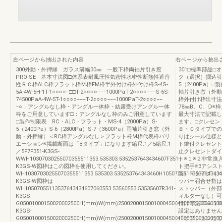
左ページから抽出された内容
右ページから抽出
300外動・外押縁 ガラス溝幅30㎜ 一般下枠両袖片引き窓
301□標準部品
PRO-SE 基本寸法図□体系表耐風圧性気密性水密性断熱性遮音
ク（選択）掘込引
性ＲＣ枠ALC枠フラット枠Ｍ枠FM枠半外付け枠外付け枠S-4S-
5（2400Pa）
5A-4W-5H-1T-1○○○○−□□T-2○○○○−−−1000PaT-2○○○○−−−S-6S-
袖片引き窓（外動
74500PaA-4W-5T-1○○○○−−−T-2○○○○−−−1000PaT-2○○○○−−
枠外付け枠出寸法
−○：アングルなし枠・アングル一体枠・結露受けアングル一体
78㎜B、C、D
枠をご用意しています□：アングルなし枠のみご用意しています
最大寸法で記載し
□製作制限表 RC・ALC・フラット・MS-4（2000Pa）S-
ます。□クレセン
5（2400Pa）S-6（2800Pa）S-7（3600Pa）両袖片引き窓（外
Ｂ・Ｃタイプでの
動・外押縁）＜RC枠アングルなし＞フラット枠M枠代表枠バリ
りはシール仕様と
エーション※掲載断面は「Bタイプ」になります縮尺:1／5縮尺:1
ト鍵付クレセント
／5F7F351-K3GS-
止クレセントダイ
WWH10307030255070355511353.535303.5352537643434607F351-
ト※１※２非常進
K3GS-W図枠はこの図枠を使用してください。
ト把手※3アシス
WH10307030255070355511353.535303.535253764343460H10507055113537643434
製）Ｒタイプ（ス
K3GS-W図枠は
ッパー召合せ指は
WH10507055113537643434607060553.53560553.53535607R341-
ストッパー（外部
K3GS-
ィルターなし）可動
G05001000150020002500H(mm)W(mm)25002000150010004500400035003000500
付け寸法60㎜（Ｄ
K3GS-
設定はありません
G05001000150020002500H(mm)W(mm)25002000150010004500400035003000500
「オプションたて