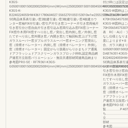
K3GS-
付け枠には設定はあり
G05001000150020002500H(mm)W(mm)25002000150010004500400035003000500
W70H3530657530
K3GS-K-
K3GS-W図枠
B2240224055HW43611780604027.55652701055153010w1w23552528w2Lw2R43w37
70W27827815491
SE商品体系表引違い窓2枚建引違い窓3枚建引違い窓4枚建カウ
K70H3565457530
ンター窓袖FIX付引違い窓引戸片引き窓コーナー片引き窓両袖片
K3GS-W図枠
引き窓引分け窓自由片引き窓引込み窓両引込み窓FIX窓コーナー
70H3565457530
FIX窓巾木用FIX窓すべり出し窓／突出し窓内倒し窓／外倒し窓
表 RC・ALC・
たてすべり出し窓外開き窓／内開き窓たて軸回転窓上げ下げ窓
なし仕様となりま
ガラスルーバー窓ダブルガラスルーバー窓オーニング窓突出し
度によります※Ｂ
窓（排煙オペレーター）内倒し窓（排煙オペレーター）外倒し
合、ガラス納まりは
窓（排煙オペレーター）固定がらり脱着がらりかまちドア通風
G050010001500
ドアフラッシュドアスクリーンガラスブロック枠BL認定商品網
DAB7A351-K3GS-
戸連窓方立段窓バリエーション・無目共通部材関連商品納まり
B2240224055HW4
参考図PRO-SE・RF7R361-K3GS-
SE商品体系表引
G05001000150020002500H(mm)W(mm)25002000150010004500400035003000500
ンター窓袖FIX
引き窓引分け窓自
FIX窓巾木用F
たてすべり出し窓
ガラスルーバー窓
窓（排煙オペレー
窓（排煙オペレー
ドアフラッシュド
戸連窓方立段窓バ
参考図PRO-SE・
覧…………………P.4
ち……………………………
立…………………………
部材………………………
参考図……………………