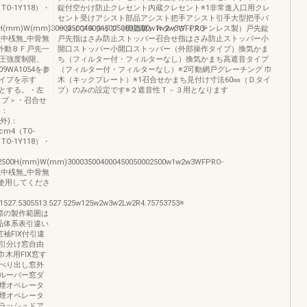
O-1Y118）・
錠付空かけ防止クレセント内蔵クレセント※1非常進入口用クレ
セント受けアシスト部品アシスト把手アシスト引手大型把手バ
00H(mm)W(mm)300035004000450050002500w1w2w3WFPRO-
ータイプＲタイプ（樹脂製）Ｒタイプ（ステンレス製）戸先錠
_中桟無_中骨無
戸先指はさみ防止ストッパー召合せ指はさみ防止ストッパー小
窓外動ＢＦ戸先一
開口ストッパー小開口ストッパー（外部操作タイプ）換気かま
圧強度制限、
ち（フィルター付・フィルターなし）換気かまち高遮音タイプ
9WA1054を参
（フィルター付・フィルターなし）※2可動網戸グレーチング 巾
イプを示す
木（キックプレート）※1召合せかまち見付け寸法60㎜（Ｄタイ
とする。・左
プ）のみの設定です※２遮音性Ｔ－３用となります
タイプ＞・召合せ
）：
(外)：
cm4（TO-
O-1Y118）・
002500H(mm)W(mm)300035004000450050002500w1w2w3WFPRO-
_中桟無_中骨無
図枠を使用してくださ
1527.5305513.527.525w125w2w3w2Lw2R4.75753753※
際の製作範囲は
品体系表引違い
袖FIX付引違
引分け窓自由
巾木用FIX窓す
べり出し窓外
ルーバー窓ダ
煙オペレータ
煙オペレータ
ラッシュドア