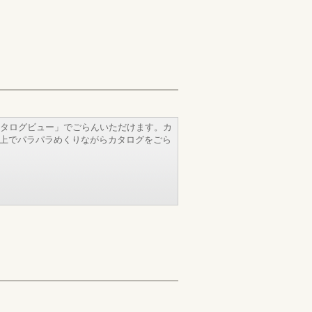
タログビュー」でごらんいただけます。カ
b上でパラパラめくりながらカタログをごら