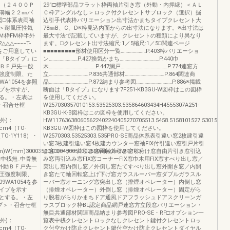
５（２４００Ｐ
291□標準部品フラット枠両袖片引き窓（外動・内押縁）＜ＡＬ
溝幅２２㎜バ
Ｃ枠アングルなし＞ロック付クレセントサブロック（選択）掘
図□体系表両袖
込引手代表枠バリエーション出寸法かまちタイプクレセント大
＞耐風圧性気
78㎜B、C、D※枠見込内面からの出寸法になります。※出寸法は
Ｍ枠FM枠半外
最大寸法で記載していますが、クレセントの種類により異なり
△△△−−−−T-
ます。□クレセント出寸法縮尺:1／5縮尺:1／5□関連ページ
枠をご用意してい
■■■■■■■■■形材使用区分一覧…………………P.403枠バリエーショ
は「Bタイプ」に
ン……………………P.427換気かまち……………………………P.440巾
動ＢＦ戸先一般
木…………………………………P.447網戸…………………………………P.774連窓方
強度制限、た
立……………………………P.836共通部材……………………………P.864関連商
WA1054を参照
品……………………………P.872納まり参考図…………………………P.886※掲載
プを示すが、
断面は「Bタイプ」になります7F251-KB3GU-W図枠はこの図枠
る。・左表は
を使用してください。
＞・召合せ框
W257030357010153.53525303.535864603434H4555307A251-
：
KB3GU-K-B図枠はこの図枠を使用してください。
(外)：
HW117636380605622402240405270705513.5458.5158101527.530151555
cm4（TO-
KB3GU-W図枠はこの図枠を使用してください。
O-1Y118）・
W2570303.53525303.535PRO-SE商品体系表引違い窓2枚建引違
い窓3枚建引違い窓4枚建カウンター窓袖FIX付引違い窓引戸片引
mm)W(mm)300035004000450050002500w1w2w3WFPRO-
き窓コーナー片引き窓両袖片引き窓引分け窓自由片引き窓引込
_中桟無_中骨無
み窓両引込み窓FIX窓コーナーFIX窓巾木用FIX窓すべり出し窓／
窓外動ＢＦ戸先一
突出し窓内倒し窓／外倒し窓たてすべり出し窓外開き窓／内開
圧強度制限、
き窓たて軸回転窓上げ下げ窓ガラスルーバー窓ダブルガラスル
9WA1054を参
ーバー窓オーニング窓突出し窓（排煙オペレーター）内倒し窓
イプを示す
（排煙オペレーター）外倒し窓（排煙オペレーター）固定がら
とする。・左
り脱着がらりかまちドア通風ドアフラッシュドアスクリーンガ
イプ＞・召合せ框
ラスブロック枠BL認定商品網戸連窓方立段窓バリエーション・
：
無目共通部材関連商品納まり参考図PRO-SE・RF□オプション一
(外)：
覧表中桟クレセントロックなしクレセント鍵付クレセントロッ
cm4（TO-
ク付空かけ防止クレセント鍵付空かけ防止クレセントダイヤル