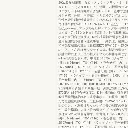
290□製作制限表 ＲＣ・ＡＬＣ・フラットＳ－
ａ）Ｓ－６（２８００Ｐａ）外動・内押縁ガラス
リアフリー下枠両袖片引き窓PRO-SE 基本寸法
片引き窓（外動・内押縁）＜ＲＣ枠アングルなし
密性水密性断熱性遮音性ＲＣ枠ALC枠フラット枠
付け枠外付け枠S-5S-6S-7A-4W-5−T-1△△△−−−−T-2
3△△△−−−−△：アングルなし枠・アングル一体
ますＳ－7（36００Ｐａ）F縮尺:1／5※掲載断面
なります召合せ強度C、DB中桟両袖片引き窓外
適用範囲無品種名（注意事項）・細長比、耐風圧
て框強度制限の算出は仕様書E709WA1051～E709
のこと。・左表はサッシサイズ毎の制定の框タイ
設計指示により上位の框タイプでの製作も可とす
w1=w3の場合を示す。中骨無D1875＜Bタイプ
(外)：6.94cm4（TO-1Y116）・召合せ框（内）
25.27cm4（TO-1Y143）＜Cタイプ＞・召合せ框
6.94cm4（TO-1Y116）・召合せ框（内）：58.59
1Y153）＜Dタイプ＞・召合せ框(外)：8.08cm4（T
召合せ框（内）：64cm4（TO-1Y144）
287505001000100015001500200020002500H(
SE両袖片引き窓ＢＦ戸先一般 外動_22開口_S-5
E709PA1639召合せ強度C、DB中桟両袖片引き
般適用範囲無品種名（注意事項）・細長比、耐風
たて框強度制限の算出は仕様書E709WA1051～E70
照のこと。・左表はサッシサイズ毎の制定の框タ
が、設計指示により上位の框タイプでの製作も可
表はw1=w3の場合を示す。中骨無D1875＜Bタ
(外)：6.94cm4（TO-1Y116）・召合せ框（内）
25.27cm4（TO-1Y143）＜Cタイプ＞・召合せ框
6.94cm4（TO-1Y116）・召合せ框（内）：58.59