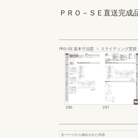
ＰＲＯ－ＳＥ直送完成品 290
PRO-SE 基本寸法図
スライディング窓群
290
291
左ページから抽出された内容