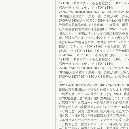
1Y153）＜Dタイプ＞・召合せ框(外)：8.08cm4（T
召合せ框（内）：64cm4（TO-1Y144）
23752875050010001000150015002000200025
SE両袖片引き窓ＢＦ戸先一般 外動_22開口_S-6
E709PA1643召合せ強度C、DB中桟両袖片引き
般適用範囲無品種名（注意事項）・細長比、耐風
たて框強度制限の算出は仕様書E709WA1051～E70
照のこと。・左表はサッシサイズ毎の制定の框タ
が、設計指示により上位の框タイプでの製作も可
表はw1=w3の場合を示す。中骨無DD2250＜B
框(外)：6.94cm4（TO-1Y116）・召合せ框（内
25.27cm4（TO-1Y143）＜Cタイプ＞・召合せ框
6.94cm4（TO-1Y116）・召合せ框（内）：58.59
1Y153）＜Dタイプ＞・召合せ框(外)：8.08cm4（T
召合せ框（内）：64cm4（TO-1Y144）
27502625187505001000100015001500200020
SE両袖片引き窓ＢＦ戸先一般 外動_22開口_S-7
E709PA16477R251-KB3GU-K-B図枠はこの
い。
HW117636380605622402240405270705513.5810
掲載の製作範囲はたて骨なし仕様となります※実
ご利用されるガラスの強度によりますPRO-SE商
窓2枚建引違い窓3枚建引違い窓4枚建カウンター窓
い窓引戸片引き窓コーナー片引き窓両袖片引き窓
片引き窓引込み窓両引込み窓FIX窓コーナーFIX窓
べり出し窓／突出し窓内倒し窓／外倒し窓たてす
開き窓／内開き窓たて軸回転窓上げ下げ窓ガラス
ブルガラスルーバー窓オーニング窓突出し窓（排
ー）内倒し窓（排煙オペレーター）外倒し窓（排
ー）固定がらり脱着がらりかまちドア通風ドアフ