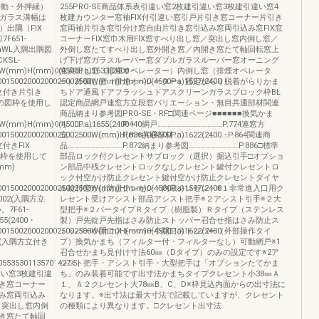
外動・外押縁）
255PRO-SE商品体系表引違い窓2枚建引違い窓3枚建引違い窓4
部ガラス溝幅は
枚建カウンター窓袖FIX付引違い窓引戸片引き窓コーナー片引き
出隅（FIX
窓両袖片引き窓引分け窓自由片引き窓引込み窓両引込み窓FIX窓
F651-
コーナーFIX窓巾木用FIX窓すべり出し窓／突出し窓内倒し窓／
w1HmWL入隅出隅図
外倒し窓たてすべり出し窓外開き窓／内開き窓たて軸回転窓上
KSL-
げ下げ窓ガラスルーバー窓ダブルガラスルーバー窓オーニング
00W(mm)H(mm)0(4500Pa)1633(2400・
窓突出し窓（排煙オペレーター）内倒し窓（排煙オペレータ
50015002000200025002500W(mm)H(mm)0(4500Pa)1597(2400・
ー）外倒し窓（排煙オペレーター）固定がらり脱着がらりかま
出隅方立付き片引き
ちドア通風ドアフラッシュドアスクリーンガラスブロック枠BL
この図枠を使用し
認定商品網戸連窓方立段窓バリエーション・無目共通部材関連
商品納まり参考図PRO-SE・RF□関連ページ■■■■■■換気かま
00W(mm)H(mm)0(4500Pa)1655(2400・
ち……………………………P.440網戸…………………………………P.774連窓方
50015002000200025002500W(mm)H(mm)0(4500Pa)1622(2400・
立……………………………P.836共通部材……………………………P.864関連商
方立付きFIX
品……………………………P.872納まり参考図…………………………P.886□標準
の図枠を使用して
部品ロック付クレセントサブロック（選択）掘込引手□オプショ
mm)
ン部品中桟クレセントロックなしクレセント鍵付クレセントロ
ック付空かけ防止クレセント鍵付空かけ防止クレセントダイヤ
50015002000200025002500W(mm)H(mm)0(4500Pa)1597(2400・
ル錠付空かけ防止クレセント内蔵クレセント※１非常進入口用ク
A0002(入隅方立
レセント受けアシスト部品アシスト把手※２アシスト引手※２大
7F61-
型把手※２バータイプＲタイプ（樹脂製）Ｒタイプ（ステンレス
55(2400・
製）戸先錠戸先指はさみ防止ストッパー召合せ指はさみ防止ス
50015002000200025002500W(mm)H(mm)0(4500Pa)1622(2400・
トッパー小開口ストッパー小開口ストッパー（外部操作タイ
0102(入隅方立付き
プ）換気かまち（フィルター付・フィルターなし）可動網戸※1
召合せかまち見付け寸法60㎜（Dタイプ）のみの設定です※2ア
5535301135701427.5
シスト把手・アシスト引手・大型把手は「オプションたてかま
違い窓3枚建引違
ち」のみ装着可能です出寸法かまちタイプクレセント小38㎜Ａ
引き窓コーナー
１、Ａ２クレセント大78㎜B、C、D※枠見込内面からの出寸法に
み窓両引込み
なります。※出寸法は最大寸法で記載していますが、クレセント
窓／突出し窓内倒
の種類により異なります。□クレセント出寸法
き窓たて軸回