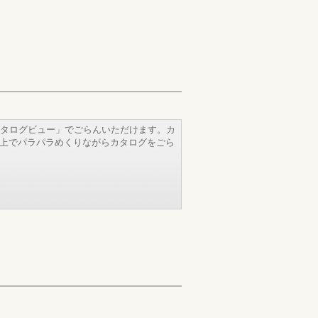
タログビュー」でごらんいただけます。カ
b上でパラパラめくりながらカタログをごら