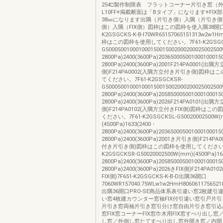
254□製作制限表 フラットコーナー片引き窓（
L10FF※掲載断面は「Bタイプ」になります※FIX
38㎜になります出隅（片引き側）入隅（片引き側）
側）入隅（FIX側）図枠はこの図枠を使入隅38開口7
K2GSGCKS-K-B-I70WR65157065151313w2
枠はこの図枠を使用してください。7F61-K2GSGC
G5000500100010001500150020002000250025
2800Pa)2400(3600Pa)20365000500100010001
2800Pa)2400(3600Pa)2001F214PA0001(
側)F214PA0002(入隅方立付き片引き側)図枠は
てください。7F61-K2GSGCKSR-
G5000500100010001500150020002000250025
2800Pa)2400(3600Pa)20585000500100010001
2800Pa)2400(3600Pa)2026F214PA0101(出隅
側)F214PA0102(入隅方立付きFIX側)図枠はこ
ください。7F61-K2GSGCKSL-G50020002500W(
(4500Pa)1633(2400・
2800Pa)2400(3600Pa)20365000500100010001
2800Pa)2400(3600Pa)2001き片引き側)F214P
付き片引き側)図枠はこの図枠を使用してください。
K2GSGCKSR-G50020002500W(mm)(4500Pa)16
2800Pa)2400(3600Pa)20585000500100010001
2800Pa)2400(3600Pa)2026きFIX側)F214PA
FIX側)7F651-K2GSGCKS-K-B-D出隅36開口
7060WR157040.75WLw1w2HmH80606117565210
出隅36開口PRO-SE商品体系表引違い窓2枚建引
い窓4枚建カウンター窓袖FIX付引違い窓引戸片
片引き窓両袖片引き窓引分け窓自由片引き窓引込
窓FIX窓コーナーFIX窓巾木用FIX窓すべり出し
し窓／外倒し窓たてすべり出し窓外開き窓／内開