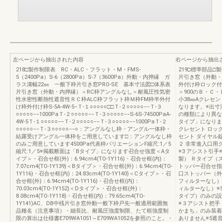
左ページから抽出された内容
右ページから抽出
218□製作制限表 RC・ALC・フラット・M・FMS-
219□標準部品□
5（2400Pa）S-6（2800Pa）S-7（3600Pa）外動・内押縁 ガ
片引き窓（外動・
ラス溝幅22㎜ 一般下枠片引き窓PRO-SE 基本寸法図□体系表
外付け枠ロック付
片引き窓（外動・内押縁）＜RC枠アングルなし＞耐風圧性気密
＞900のＢ・Ｃ
性水密性断熱性遮音性ＲＣ枠ALC枠フラット枠Ｍ枠FM枠半外付
小38㎜Aクレセ
け枠外付け枠S-5A-4W-5−Ｔ-１○○○○○□□Ｔ-２○○○○○−−Ｔ-３
なります。※出寸
○○○○○−−1000PaＴ-２○○○○○−−Ｔ-３○○○○○−−S-6S-74500PaA-
の種類により異な
4W-5Ｔ-１○○○○○−−Ｔ-２○○○○○−−Ｔ-３○○○○○−−1000PaＴ-２
タイプ」になりま
○○○○○−−Ｔ-３○○○○○−−○：アングルなし枠・アングル一体枠・
クレセント ロッ
結露受けアングル一体枠をご用意しています□：アングルなし枠
セント ダイヤル
のみご用意しています4500Pa代表枠バリエーションF縮尺:1／5
２ 非常進入口用
縮尺:1／5※掲載断面は「Bタイプ」になります召合せ強度＜Aタ
※3 アシスト引
イプ＞・召合せ框(外)：6.94cm4(TO-1Y116)・召合せ框(内)：
製） Ｒタイプ（
7.07cm4(TO-1Y139)＜Bタイプ＞・召合せ框(外)：6.94cm4(TO-
トッパー召合せ指
1Y116)・召合せ框(内)：24.83cm4(TO-1Y140)＜Cタイプ＞・召
口ストッパー（外
合せ框(外)：6.94cm4(TO-1Y116)・召合せ框(内)：
フィルターなし）
70.03cm4(TO-1Y152)＜Dタイプ＞・召合せ框(外)：
ィルターなし）※
8.08cm4(TO-1Y118)・召合せ框(内)：79.65cm4(TO-
タイプ）のみの設
1Y141)AC、DB中桟片引き窓外動一般下枠戸先一般適用範囲無
※３アシスト把手
品種名（注意事項）・細長比、耐風圧強度制限、たて框強度制
かまち」のみ装着
限の算出は仕様書E709WA1051～E709WA1052を参照のこと。・
ありません※5遮