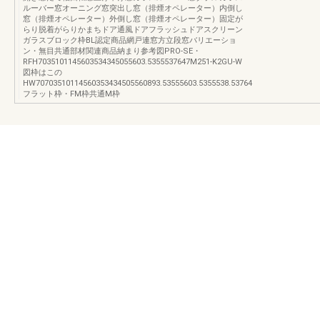
ルーバー窓オーニング窓突出し窓（排煙オペレーター）内倒し
窓（排煙オペレーター）外倒し窓（排煙オペレーター）固定が
らり脱着がらりかまちドア通風ドアフラッシュドアスクリーン
ガラスブロック枠BL認定商品網戸連窓方立段窓バリエーショ
ン・無目共通部材関連商品納まり参考図PRO-SE・
RFH7035101145603534345055603.5355537647M251-K2GU-W
図枠はこの
HW70703510114560353434505560893.53555603.5355538.53764
フラット枠・FM枠共通M枠