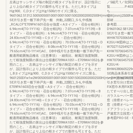
左表はサッシサイズ毎の制定の框タイプを示すが、設計指示に
／5縮尺:1／5□
より上位の框タイプでの製作も可とする。ただしBタイプは
覧…………………P.4
H≧900、C,DタイプはH≧1500のサイズに限る。
ち……………………………
9601062.51312.5005005001000100015001500200020002500H(mm)W(mm)2500F
立…………………………
SE片引き窓一般下枠戸先一般 外動_22開口_S-5_中桟無
部材………………………
_RCALCF"E709PA1601召合せ強度＜Aタイプ＞・召合せ框(外)：
参考図……………………
6.94cm4(TO-1Y116)・召合せ框(内)：7.07cm4(TO-1Y139)＜B
D9601062.5B125
タイプ＞・召合せ框(外)：6.94cm4(TO-1Y116)・召合せ框(内)：
SE片引き窓一般下枠
24.83cm4(TO-1Y140)＜Cタイプ＞・召合せ框(外)：
WHW70703065457
6.94cm4(TO-1Y116)・召合せ框(内)：70.03cm4(TO-1Y152)＜D
K2GU-W図枠
タイプ＞・召合せ框(外)：8.08cm4(TO-1Y118)・召合せ框(内)：
W7027152549271
79.65cm4(TO-1Y141)AC、DB中桟片引き窓外動一般下枠戸先一
KHW70706545753
般適用範囲無品種名（注意事項）・細長比、耐風圧強度制限、
K2GU-W図枠
たて框強度制限の算出は仕様書E709WA1051～E709WA1052を参
HW707065457530
照のこと。・左表はサッシサイズ毎の制定の框タイプを示す
K2GU-K-
が、設計指示により上位の框タイプでの製作も可とする。ただ
BHW63806052294
しBタイプはH≧900、C,DタイプはH≧1500のサイズに限る。
SE商品体系表引
9601250DFw1w2W005005001000100015001500200020002500H(mm)W(mm)2500
ンター窓袖FIX
SE片引き窓一般下枠戸先一般 外動_22開口_S-6_中桟無
引き窓引分け窓自
E709PA1603召合せ強度＜Aタイプ＞・召合せ框(外)：
FIX窓巾木用F
6.94cm4(TO-1Y116)・召合せ框(内)：7.07cm4(TO-1Y139)＜B
たてすべり出し窓
タイプ＞・召合せ框(外)：6.94cm4(TO-1Y116)・召合せ框(内)：
ガラスルーバー窓
24.83cm4(TO-1Y140)＜Cタイプ＞・召合せ框(外)：
窓（排煙オペレー
6.94cm4(TO-1Y116)・召合せ框(内)：70.03cm4(TO-1Y152)＜D
窓（排煙オペレー
タイプ＞・召合せ框(外)：8.08cm4(TO-1Y118)・召合せ框(内)：
ドアフラッシュド
79.65cm4(TO-1Y141)AC、DB中桟片引き窓外動一般下枠戸先一
戸連窓方立段窓バ
般適用範囲無品種名（注意事項）・細長比、耐風圧強度制限、
参考図PRO-SE・
たて框強度制限の算出は仕様書E709WA1051～E709WA1052を参
照のこと。・左表はサッシサイズ毎の制定の框タイプを示す
が、設計指示により上位の框タイプでの製作も可とする。ただ