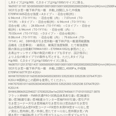
しBタイプはH≧900、C,DタイプはH≧1500のサイズに限る。
960937.51187.5D005005001000100015001500200020002500H(mm)W(mm)2500
SE片引き窓一般下枠戸先一般 外動_22開口_S-7_中桟無
E709PA1605召合せ強度＜Aタイプ＞・召合せ框(外)：
6.94cm4（TO-1Y116）・召合せ框（内）：7.07cm4（TO-
1Y139）＜Bタイプ＞・召合せ框(外)：6.94cm4（TO-1Y116）・
召合せ框（内）：24.83cm4（TO-1Y140）＜Cタイプ＞・召合せ
框(外)：6.94cm4（TO-1Y116）・召合せ框（内）：
70.03cm4（TO-1Y152）＜Dタイプ＞・召合せ框(外)：
8.08cm4（TO-1Y118）・召合せ框（内）：79.65cm4（TO-
1Y141）AC、DB中桟片引き窓外動一般下枠戸先一般適用範囲無
品種名（注意事項）・細長比、耐風圧強度制限、たて框強度制
限の算出は仕様書E709WA1051～E709WA1052を参照のこと。・
左表はサッシサイズ毎の制定の框タイプを示すが、設計指示に
より上位の框タイプでの製作も可とする。ただしBタイプは
H≧900、C,DタイプはH≧1500のサイズに限る。
96087511251375D1437.5005005001000100015001500200020002500H(mm)W(m
SE片引き窓一般下枠戸先一般 外動_22開口_4500Pa_中桟無
E709PA16077F251-K2GU-
WHW70703510116035303434505530593.53525303.5352538.537647F251-
K2GU-W図枠はこの図枠を使用してください。
HW70703510116035303434505530593.53525303.5352538.537647R251-
K2GU-K-
BHW63806052294027.570302525w1w23557445661171010155527.5870
フラット枠M枠・FM枠共通PRO-SE商品体系表引違い窓2枚建引
違い窓3枚建引違い窓4枚建カウンター窓袖FIX付引違い窓引戸片
引き窓コーナー片引き窓両袖片引き窓引分け窓自由片引き窓引
込み窓両引込み窓FIX窓コーナーFIX窓巾木用FIX窓すべり出し窓
／突出し窓内倒し窓／外倒し窓たてすべり出し窓外開き窓／内
開き窓たて軸回転窓上げ下げ窓ガラスルーバー窓ダブルガラス