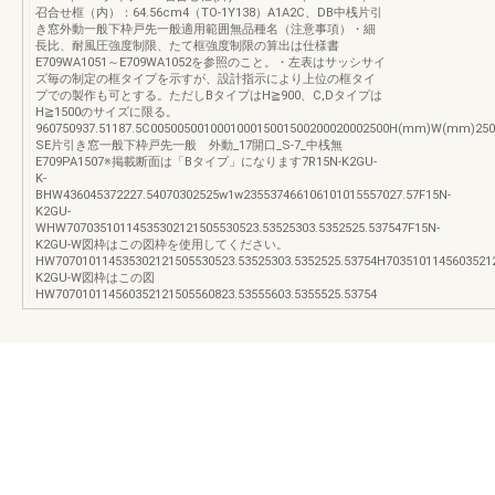
召合せ框（内）：64.56cm4（TO-1Y138）A1A2C、DB中桟片引
き窓外動一般下枠戸先一般適用範囲無品種名（注意事項）・細
長比、耐風圧強度制限、たて框強度制限の算出は仕様書
E709WA1051～E709WA1052を参照のこと。・左表はサッシサイ
ズ毎の制定の框タイプを示すが、設計指示により上位の框タイ
プでの製作も可とする。ただしBタイプはH≧900、C,Dタイプは
H≧1500のサイズに限る。
960750937.51187.5C005005001000100015001500200020002500H(mm)W(mm)2
SE片引き窓一般下枠戸先一般 外動_17開口_S-7_中桟無
E709PA1507※掲載断面は「Bタイプ」になります7R15N-K2GU-
K-
BHW436045372227.54070302525w1w235537466106101015557027.57F15N-
K2GU-
WHW70703510114535302121505530523.53525303.5352525.537547F15N-
K2GU-W図枠はこの図枠を使用してください。
HW707010114535302121505530523.53525303.5352525.53754H7035101145603521
K2GU-W図枠はこの図
HW707010114560352121505560823.53555603.5355525.53754