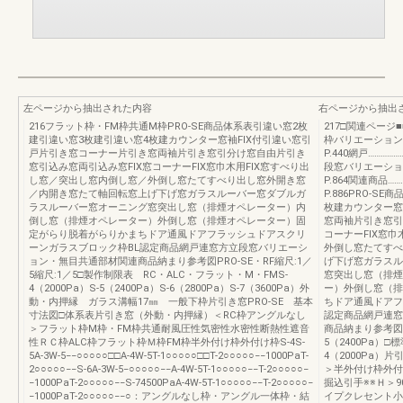
左ページから抽出された内容
右ページから抽出
216フラット枠・FM枠共通M枠PRO-SE商品体系表引違い窓2枚
217□関連ページ■
建引違い窓3枚建引違い窓4枚建カウンター窓袖FIX付引違い窓引
枠バリエーション……
戸片引き窓コーナー片引き窓両袖片引き窓引分け窓自由片引き
P.440網戸……………
窓引込み窓両引込み窓FIX窓コーナーFIX窓巾木用FIX窓すべり出
段窓バリエーション…
し窓／突出し窓内倒し窓／外倒し窓たてすべり出し窓外開き窓
P.864関連商品……
／内開き窓たて軸回転窓上げ下げ窓ガラスルーバー窓ダブルガ
P.886PRO-
ラスルーバー窓オーニング窓突出し窓（排煙オペレーター）内
枚建カウンター窓
倒し窓（排煙オペレーター）外倒し窓（排煙オペレーター）固
窓両袖片引き窓引
定がらり脱着がらりかまちドア通風ドアフラッシュドアスクリ
コーナーFIX窓
ーンガラスブロック枠BL認定商品網戸連窓方立段窓バリエーシ
外倒し窓たてすべ
ョン・無目共通部材関連商品納まり参考図PRO-SE・RF縮尺:1／
げ下げ窓ガラスル
5縮尺:1／5□製作制限表 RC・ALC・フラット・M・FMS-
窓突出し窓（排煙
4（2000Pa）S-5（2400Pa）S-6（2800Pa）S-7（3600Pa）外
ー）外倒し窓（排
動・内押縁 ガラス溝幅17㎜ 一般下枠片引き窓PRO-SE 基本
ちドア通風ドアフ
寸法図□体系表片引き窓（外動・内押縁）＜RC枠アングルなし
認定商品網戸連窓
＞フラット枠M枠・FM枠共通耐風圧性気密性水密性断熱性遮音
商品納まり参考図PR
性ＲＣ枠ALC枠フラット枠Ｍ枠FM枠半外付け枠外付け枠S-4S-
5（2400Pa）
5A-3W-5−−○○○○○□□A-4W-5T-1○○○○○□□T-2○○○○○−−1000PaT-
4（2000Pa）
2○○○○○−−S-6A-3W-5−○○○○○−−A-4W-5T-1○○○○○−−T-2○○○○○−
＞半外付け枠外付
−1000PaT-2○○○○○−−S-74500PaA-4W-5T-1○○○○○−−T-2○○○○○−
掘込引手※※Ｈ＞
−1000PaT-2○○○○○−−○：アングルなし枠・アングル一体枠・結
イプクレセント小3