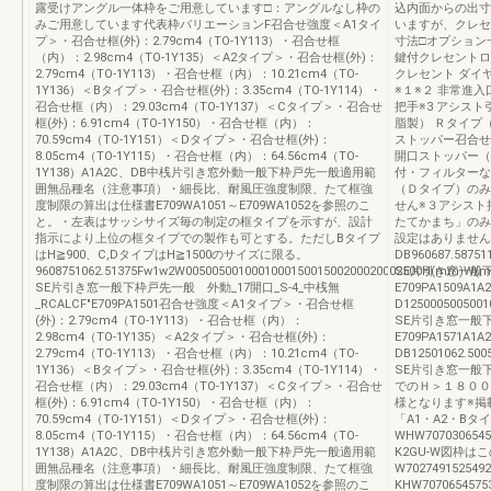
露受けアングル一体枠をご用意しています□：アングルなし枠の
込内面からの出寸
みご用意しています代表枠バリエーションF召合せ強度＜A1タイ
いますが、クレセ
プ＞・召合せ框(外)：2.79cm4（TO-1Y113）・召合せ框
寸法□オプション
（内）：2.98cm4（TO-1Y135）＜A2タイプ＞・召合せ框(外)：
鍵付クレセントロ
2.79cm4（TO-1Y113）・召合せ框（内）：10.21cm4（TO-
クレセント ダイ
1Y136）＜Bタイプ＞・召合せ框(外)：3.35cm4（TO-1Y114）・
※１※２ 非常進
召合せ框（内）：29.03cm4（TO-1Y137）＜Cタイプ＞・召合せ
把手※3 アシスト
框(外)：6.91cm4（TO-1Y150）・召合せ框（内）：
脂製） Ｒタイプ
70.59cm4（TO-1Y151）＜Dタイプ＞・召合せ框(外)：
ストッパー召合せ
8.05cm4（TO-1Y115）・召合せ框（内）：64.56cm4（TO-
開口ストッパー（
1Y138）A1A2C、DB中桟片引き窓外動一般下枠戸先一般適用範
付・フィルターな
囲無品種名（注意事項）・細長比、耐風圧強度制限、たて框強
（Ｄタイプ）のみ
度制限の算出は仕様書E709WA1051～E709WA1052を参照のこ
せん※３アシスト
と。・左表はサッシサイズ毎の制定の框タイプを示すが、設計
たてかまち」のみ
指示により上位の框タイプでの製作も可とする。ただしBタイプ
設定はありません 
はH≧900、C,DタイプはH≧1500のサイズに限る。
DB960687.5875
9608751062.51375Fw1w2W005005001000100015001500200020002500H(mm)W(m
SE片引き窓一般
SE片引き窓一般下枠戸先一般 外動_17開口_S-4_中桟無
E709PA1509A1A
_RCALCF"E709PA1501召合せ強度＜A1タイプ＞・召合せ框
D125000500500
(外)：2.79cm4（TO-1Y113）・召合せ框（内）：
SE片引き窓一般
2.98cm4（TO-1Y135）＜A2タイプ＞・召合せ框(外)：
E709PA1571A1A
2.79cm4（TO-1Y113）・召合せ框（内）：10.21cm4（TO-
DB12501062.500
1Y136）＜Bタイプ＞・召合せ框(外)：3.35cm4（TO-1Y114）・
SE片引き窓一般下
召合せ框（内）：29.03cm4（TO-1Y137）＜Cタイプ＞・召合せ
でのＨ＞１８００
框(外)：6.91cm4（TO-1Y150）・召合せ框（内）：
様となります※掲
70.59cm4（TO-1Y151）＜Dタイプ＞・召合せ框(外)：
「A1・A2・Bタイ
8.05cm4（TO-1Y115）・召合せ框（内）：64.56cm4（TO-
WHW70703065457
1Y138）A1A2C、DB中桟片引き窓外動一般下枠戸先一般適用範
K2GU-W図枠
囲無品種名（注意事項）・細長比、耐風圧強度制限、たて框強
W7027491525492
度制限の算出は仕様書E709WA1051～E709WA1052を参照のこ
KHW70706545753