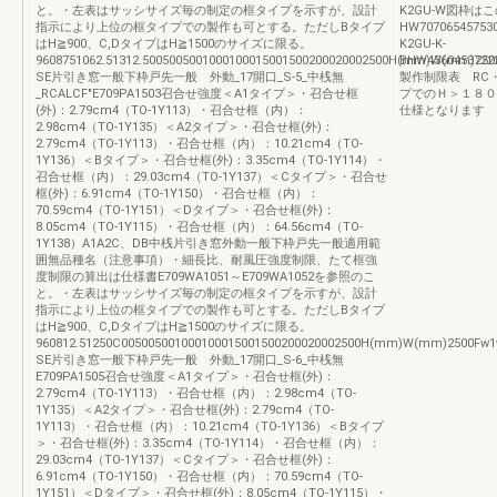
と。・左表はサッシサイズ毎の制定の框タイプを示すが、設計
K2GU-W図枠
指示により上位の框タイプでの製作も可とする。ただしBタイプ
HW707065457530
はH≧900、C,DタイプはH≧1500のサイズに限る。
K2GU-K-
9608751062.51312.5005005001000100015001500200020002500H(mm)W(mm)25
BHW43604537222
SE片引き窓一般下枠戸先一般 外動_17開口_S-5_中桟無
製作制限表 RC・
_RCALCF"E709PA1503召合せ強度＜A1タイプ＞・召合せ框
プでのＨ＞１８０
(外)：2.79cm4（TO-1Y113）・召合せ框（内）：
仕様となります
2.98cm4（TO-1Y135）＜A2タイプ＞・召合せ框(外)：
2.79cm4（TO-1Y113）・召合せ框（内）：10.21cm4（TO-
1Y136）＜Bタイプ＞・召合せ框(外)：3.35cm4（TO-1Y114）・
召合せ框（内）：29.03cm4（TO-1Y137）＜Cタイプ＞・召合せ
框(外)：6.91cm4（TO-1Y150）・召合せ框（内）：
70.59cm4（TO-1Y151）＜Dタイプ＞・召合せ框(外)：
8.05cm4（TO-1Y115）・召合せ框（内）：64.56cm4（TO-
1Y138）A1A2C、DB中桟片引き窓外動一般下枠戸先一般適用範
囲無品種名（注意事項）・細長比、耐風圧強度制限、たて框強
度制限の算出は仕様書E709WA1051～E709WA1052を参照のこ
と。・左表はサッシサイズ毎の制定の框タイプを示すが、設計
指示により上位の框タイプでの製作も可とする。ただしBタイプ
はH≧900、C,DタイプはH≧1500のサイズに限る。
960812.51250C005005001000100015001500200020002500H(mm)W(mm)2500Fw
SE片引き窓一般下枠戸先一般 外動_17開口_S-6_中桟無
E709PA1505召合せ強度＜A1タイプ＞・召合せ框(外)：
2.79cm4（TO-1Y113）・召合せ框（内）：2.98cm4（TO-
1Y135）＜A2タイプ＞・召合せ框(外)：2.79cm4（TO-
1Y113）・召合せ框（内）：10.21cm4（TO-1Y136）＜Bタイプ
＞・召合せ框(外)：3.35cm4（TO-1Y114）・召合せ框（内）：
29.03cm4（TO-1Y137）＜Cタイプ＞・召合せ框(外)：
6.91cm4（TO-1Y150）・召合せ框（内）：70.59cm4（TO-
1Y151）＜Dタイプ＞・召合せ框(外)：8.05cm4（TO-1Y115）・