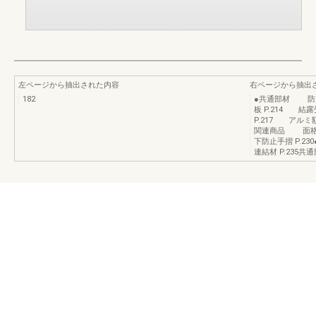
左ページから抽出された内容
右ページから抽出
182
●共通部材 防火戸
板 P.214 結
P.217 アルミ額
関連商品 面格子
下防止手摺 P.2
連結材 P.235