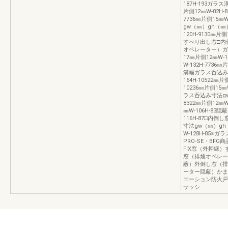
187H-193ガ
片側12㎜W-82H-8
7736㎜片側15㎜
gw（㎜）gh（㎜）
120H-9130㎜片側
すべり出し窓□内
オペレーター）ガ
17㎜片側12㎜W-1
W-132H-773
溝幅ガラス呑込み寸
164H-10522㎜片
10236㎜片側15
ラス呑込み寸法gw
8322㎜片側12㎜
㎜W-106H-83隠
116H-87□内
寸法gw（㎜）gh（
W-128H-85
PRO-SE・BF
FIX窓（外押縁
窓（排煙オペレー
蔽）外倒し窓（排
ーター隠蔽）かま
エーション防火戸
サッシ