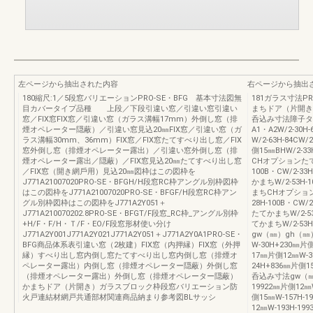
左ページから抽出された内容
右ページから抽出
180縮尺:1／5段窓バリエーションPRO-SE・BFG 基本寸法図無
181ガラス寸法PR
⽬カバータイプ品種 上段／下段引違い窓／引違い窓引違い
まちドア（片開き
窓／FIX窓FIX窓／引違い窓（ガラス溝幅17mm）外倒し窓（排
呑込み寸法障子タイ
煙オペレーター隠蔽）／引違い窓⾒込20㎜FIX窓／引違い窓（ガ
A1・A2W/2-30
ラス溝幅30mm、36mm）FIX窓／FIX窓たてすべり出し窓／FIX
W/2-63H-84CW
窓外倒し窓（排煙オペレーター露出）／引違い窓外倒し窓（排
側15㎜BHW/2-33
煙オペレーター露出／隠蔽）／FIX窓⾒込20㎜たてすべり出し窓
CHオプションたてかま
／FIX窓（開き網⼾⽤）⾒込20㎜図枠はこの図枠を
100B・CW/2-
J771A21007020PRO-SE・BFGH/H段窓RC枠アングル別枠図枠
かまちW/2-53H-
はこの図枠をJ771A21007020PRO-SE・BFGF/H段窓RC枠アン
まちCHオプションた
グル別枠図枠はこの図枠をJ771A2Y051＋
28H-100B・C
J771A210070202.8PRO-SE・BFGT/F段窓_RC枠_アングル別枠
たてかまちW/2-53
+H/F・F/H・Ｔ/F・EO/F段窓形材使い分け
てかまちW/2-5
J771A2Y001J771A2Y021J771A2Y051＋J771A2Y0A1PRO-SE・
gw（㎜）gh（㎜）
BFG商品体系表引違い窓（2枚建）FIX窓（内押縁）FIX窓（外押
W-30H+230㎜片
縁）すべり出し窓内倒し窓たてすべり出し窓内倒し窓（排煙オ
17㎜片側12㎜W-3
ペレーター露出）内倒し窓（排煙オペレーター隠蔽）外倒し窓
24H+836㎜片
（排煙オペレーター露出）外倒し窓（排煙オペレーター隠蔽）
呑込み寸法gw（㎜）
かまちドア（片開き）ガラスブロック枠段窓バリエーション防
19922㎜片側12㎜W
火戸連結材網戸共通部材関連商品納まり参考図BLサッシ
側15㎜W-157H-1
12㎜W-193H-19