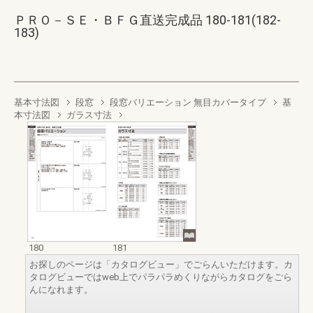
ＰＲＯ－ＳＥ・ＢＦＧ直送完成品 180-181(182-
183)
基本寸法図
段窓
段窓バリエーション 無目カバータイプ
基
本寸法図
ガラス寸法
180
181
お探しのページは「カタログビュー」でごらんいただけます。カ
タログビューではweb上でパラパラめくりながらカタログをごら
んになれます。