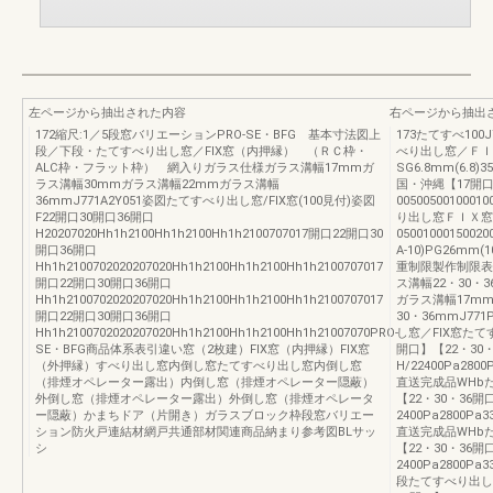
左ページから抽出された内容
右ページから抽出
172縮尺:1／5段窓バリエーションPRO-SE・BFG 基本寸法図上
173たてすべ100J
段／下段・たてすべり出し窓／FIX窓（内押縁） （ＲＣ枠・
べり出し窓／ＦＩ
ALC枠・フラット枠） 網入りガラス仕様ガラス溝幅17mmガ
SG6.8mm(6.8)
ラス溝幅30mmガラス溝幅22mmガラス溝幅
国・沖縄【17開
36mmJ771A2Y051姿図たてすべり出し窓/FIX窓(100見付)姿図
0050050010001
F22開口30開口36開口
り出し窓ＦＩＸ窓
H20207020Hh1h2100Hh1h2100Hh1h2100707017開口22開口30
05001000150020
開口36開口
A-10)PG26mm
Hh1h2100702020207020Hh1h2100Hh1h2100Hh1h2100707017
重制限製作制限表
開口22開口30開口36開口
ス溝幅22・30・
Hh1h2100702020207020Hh1h2100Hh1h2100Hh1h2100707017
ガラス溝幅17mm
開口22開口30開口36開口
30・36mmJ771P
Hh1h2100702020207020Hh1h2100Hh1h2100Hh1h21007070PRO-
し窓／FIX窓たてす
SE・BFG商品体系表引違い窓（2枚建）FIX窓（内押縁）FIX窓
開口】【22・30・
（外押縁）すべり出し窓内倒し窓たてすべり出し窓内倒し窓
H/22400Pa2800
（排煙オペレーター露出）内倒し窓（排煙オペレーター隠蔽）
直送完成品WHbた
外倒し窓（排煙オペレーター露出）外倒し窓（排煙オペレータ
【22・30・36開
ー隠蔽）かまちドア（片開き）ガラスブロック枠段窓バリエー
2400Pa2800Pa33
ション防火戸連結材網戸共通部材関連商品納まり参考図BLサッ
直送完成品WHbた
シ
【22・30・36開
2400Pa2800Pa3
段たてすべり出し