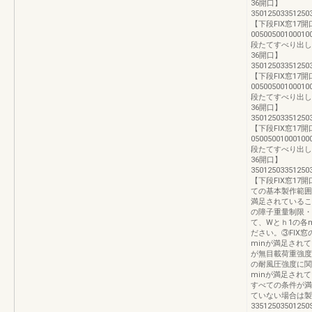
36開口】
3501250335125
【下段FIX窓17開
0050050010001
段たてすべり出し
36開口】
3501250335125
【下段FIX窓17開
0050050010001
段たてすべり出し
36開口】
3501250335125
【下段FIX窓17開
0500500100010
段たてすべり出し
36開口】
3501250335125
【下段FIX窓17
ての基本製作範囲
満足されているこ
の障子重量制限・
て、Wとｈ1の各
ださい。③FIX
minが満足され
が無目載荷重強度
の耐風圧強度に関
minが満足され
すべての条件が満
ていない場合は製
33512503501