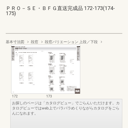
ＰＲＯ－ＳＥ・ＢＦＧ直送完成品 172-173(174-
175)
基本寸法図
段窓
段窓バリエーション 上段／下段
172
173
お探しのページは「カタログビュー」でごらんいただけます。カ
タログビューではweb上でパラパラめくりながらカタログをごら
んになれます。