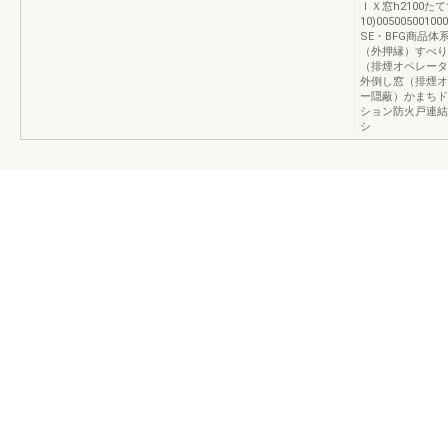
ＩＸ窓h2100たて
10)00500500100
SE・BFG商品体
（外押縁）すべり
（排煙オペレータ
外倒し窓（排煙オ
ー隠蔽）かまちド
ション防火戸連結
シ