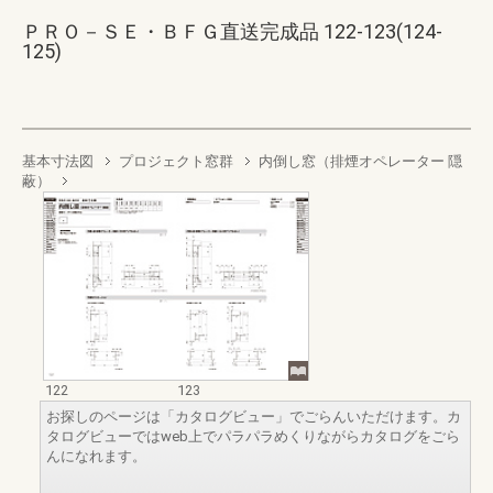
ＰＲＯ－ＳＥ・ＢＦＧ直送完成品 122-123(124-
125)
基本寸法図
プロジェクト窓群
内倒し窓（排煙オペレーター 隠
蔽）
122
123
お探しのページは「カタログビュー」でごらんいただけます。カ
タログビューではweb上でパラパラめくりながらカタログをごら
んになれます。