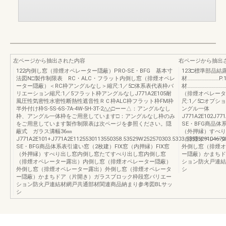
左ページから抽出された内容
右ページから抽出
122内倒し窓（排煙オペレーター隠蔽）PRO-SE・BFG 基本寸
123□標準部品結
法図N□製作制限表 RC・ALC・フラット内倒し窓（排煙オペレ
材………………………P.
ーター隠蔽）＜RC枠アングルなし＞縮尺:1／5□体系表代表枠バ
材…………………………
リエーション縮尺:1／5フラット枠アングルなしJ771A2E105耐
（排煙オペレータ
風圧性気密性水密性断熱性遮音性ＲＣ枠ALC枠フラット枠FM枠
尺:1／5□オプシ
半外付け枠S-5S-6S-7A-4W-5H-3T-2△△□ーー△：アングルなし
ングル一体
枠、アングル一体枠をご用意しています□：アングルなし枠のみ
J771A2E102J771
をご用意しています製作制限表は次ページを参照ください。隠
SE・BFG商品体
蔽式 ガラス溝幅36㎜
（外押縁）すべり
J771A2E101+J771A2E1125530113550358.53529W252570303.5303.535352910467
（排煙オペレータ
SE・BFG商品体系表引違い窓（2枚建）FIX窓（内押縁）FIX窓
外倒し窓（排煙オ
（外押縁）すべり出し窓内倒し窓たてすべり出し窓内倒し窓
ー隠蔽）かまちド
（排煙オペレーター露出）内倒し窓（排煙オペレーター隠蔽）
ション防火戸連結
外倒し窓（排煙オペレーター露出）外倒し窓（排煙オペレータ
シ
ー隠蔽）かまちドア（片開き）ガラスブロック枠段窓バリエー
ション防火戸連結材網戸共通部材関連商品納まり参考図BLサッ
シ