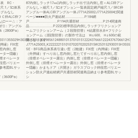
限表 RC・
87内倒しラッチ17㎜□内倒しラッチ出寸法内倒し窓＜ALC枠アン
:1／5□体系
グルなし＞縮尺:1／5□オプション一覧表固定網戸縮尺:1／5RC枠
ングルなし
アングル一体ALC枠アングル一体J771A25002J771A25004□関連
ＲＣ枠ALC枠フ
ページ■■■■防火戸連結材………………………P.184網
2△△□ーー△：ア
戸…………………………………P.194共通部材……………………………P.214関連商
す□：アングル
品……………………………P.222□標準部品内倒しラッチフリクションア
（2800Pa）
ームフリクションアーム（２段階切替）※結露排水弁※フリクシ
ョンアーム（2段階切替）の製作寸法は Ｗ≦600、Ｈ≦600の範
05511355029H30358.5351130298561248801013701015122243766612224376706612H
囲となります
押縁）FIX窓
J771A25003_K2222221510107020702025315W253152930315H3555315W2
窓内倒し窓
SE・BFG商品体系表引違い窓（2枚建）FIX窓（内押縁）FIX窓
ーター隠蔽）
（外押縁）すべり出し窓内倒し窓たてすべり出し窓内倒し窓
煙オペレータ
（排煙オペレーター露出）内倒し窓（排煙オペレーター隠蔽）
段窓バリエー
外倒し窓（排煙オペレーター露出）外倒し窓（排煙オペレータ
参考図BLサッ
ー隠蔽）かまちドア（片開き）ガラスブロック枠段窓バリエー
ション防火戸連結材網戸共通部材関連商品納まり参考図BLサッ
-7（3600Pa）
シ