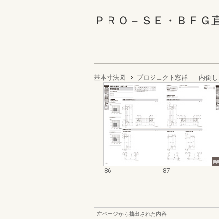
ＰＲＯ－ＳＥ・ＢＦＧ直送完成
基本寸法図
プロジェクト窓群
内倒し
86
87
左ページから抽出された内容