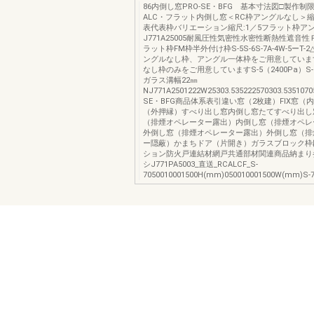
86内倒し窓PRO-SE・BFG 基本寸法図□製作制
ALC・フラット内倒し窓＜RC枠アングルなし＞縮尺
表代表枠バリエーション縮尺:1／5フラット枠ア
J771A25005耐風圧性気密性水密性断熱性遮音性
ラット枠FM枠半外付け枠S-5S-6S-7A-4W-5ーT-
ングルなし枠、アングル一体枠をご用意していま
なし枠のみをご用意していますS-5（2400Pa）S-6
ガラス溝幅22㎜
NJ771A2501222W25303.535222570303.535107
SE・BFG商品体系表引違い窓（2枚建）FIX窓（内
（外押縁）すべり出し窓内倒し窓たてすべり出し
（排煙オペレーター露出）内倒し窓（排煙オペレ
外倒し窓（排煙オペレーター露出）外倒し窓（排
ー隠蔽）かまちドア（片開き）ガラスブロック枠
ション防火戸連結材網戸共通部材関連商品納まり
シJ771PA5003_直送_RCALCF_S-
7050010001500H(mm)050010001500W(mm)S