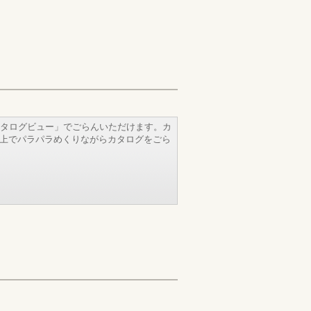
タログビュー」でごらんいただけます。カ
b上でパラパラめくりながらカタログをごら