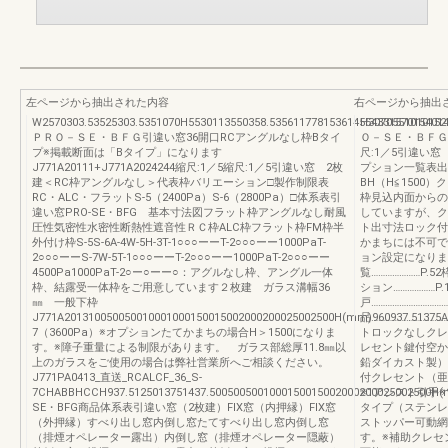
左ページから抽出された内容
右ページから抽出
W2570303.53525303.5351070H5530113550358.5356117781536145543315701540
H3070551010152
ＰＲＯ－ＳＥ・ＢＦＧ引違い窓36開口RCアングルなし枠Bタイ
Ｏ－ＳＥ・ＢＦＧ
プ※掲載断面は「Bタイプ」になります
尺:1／5引違い窓
J771A20111+J771A2024244縮尺:1／5縮尺:1／5引違い窓 2枚
プション一覧表出
建＜RC枠アングルなし＞代表枠バリエーション□製作制限表
BH（H≦1500）
RC・ALC・フラットS-5（2400Pa）S-6（2800Pa）□体系表引
枠見込内面からの
違い窓PRO-SE・BFG 基本寸法図フラット枠アングルなし耐風
していますが、ク
圧性気密性水密性断熱性遮音性ＲＣ枠ALC枠フラット枠FM枠半
ト出寸法ロック付
外付け枠S-5S-6A-4W-5H-3T-1○○○ーーT-2○○○ーー1000PaT-
かまちには不可で
2○○○ーーS-7W-5T-1○○○ーーT-2○○○ーー1000PaT-2○○○ーー
ョン設定になりま
4500Pa1000PaT-2○ー○ーー○：アグルなし枠、アングル一体
覧…………………P.
枠、結露受一体枠をご用意しています２枚建 ガラス溝幅36
ション………………P.
㎜ 一般下枠
戸…………………………
J771A201310050050010001000150015002000200025002500H(mm)960937.513
品…………………………
7（3600Pa）※オプションたてかまちの場合H＞1500になりま
トロックなしクレ
す。※障子重量による制限があります。 ガラス部総厚11.8㎜以
レセント鍵付空か
上のガラスをご使用の場合は弊社営業所へご相談ください。
鉛ダイカスト製）
J771PA0413_直送_RCALCF_36_S-
付クレセント（亜
7CHABBHCCH937.5125013751437.5005005001000150015002000200025002500
※1アシスト引手
SE・BFG商品体系表引違い窓（2枚建）FIX窓（内押縁）FIX窓
タイプ（ステンレ
（外押縁）すべり出し窓内倒し窓たてすべり出し窓内倒し窓
ストッパー可動網
（排煙オペレーター露出）内倒し窓（排煙オペレーター隠蔽）
す。※補助クレセ