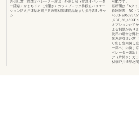
外倒し窓（排煙オペレーター露出）外倒し窓（排煙オペレータ
可能です。 Ａ、
ー隠蔽）かまちドア（片開き）ガラスブロック枠段窓バリエー
載断面は「Aタイプ」
ション防火戸連結材網戸共通部材関連商品納まり参考図BLサッ
作制限表 RC・
シ
4500Pa960937.
_RCF_36_4500P
オプションたてか
よる制限がありま
使用の場合は弊社
体系表引違い窓（
り出し窓内倒し窓
ー露出）内倒し窓
ペレーター露出）
ア（片開き）ガラ
材網戸共通部材関