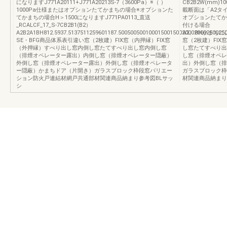
になりますJ771A20111+J771A20213S-7（3600Pa）※（ ）
CB2B2W(mm)
1000Pa仕様またはオプションたてかまちの場合※オプションた
載断面は「A2タイプ」
てかまちの場合H＞1500になりますJ771PA0113_直送
オプションたてか
_RCALCF_17_S-7CB2B1(B2）
付ける場合 H
A2B2A1BH812.5937.5137511259601187.500500500100015001500200020002500
A2、BHかまちに
SE・BFG商品体系表引違い窓（2枚建）FIX窓（内押縁）FIX窓
窓（2枚建）FI
（外押縁）すべり出し窓内倒し窓たてすべり出し窓内倒し窓
し窓たてすべり出
（排煙オペレーター露出）内倒し窓（排煙オペレーター隠蔽）
し窓（排煙オペレ
外倒し窓（排煙オペレーター露出）外倒し窓（排煙オペレータ
出）外倒し窓（排
ー隠蔽）かまちドア（片開き）ガラスブロック枠段窓バリエー
ガラスブロック枠
ション防火戸連結材網戸共通部材関連商品納まり参考図BLサッ
材関連商品納まり
シ