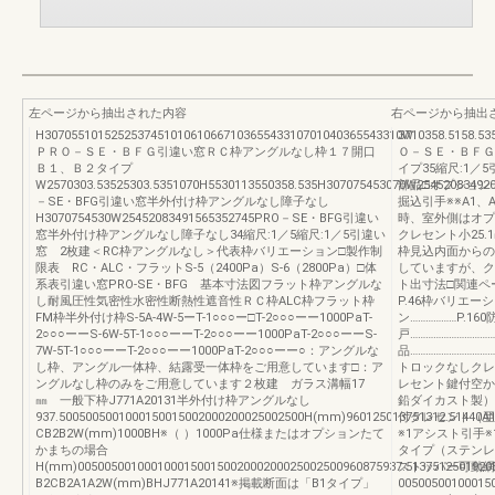
左ページから抽出された内容
右ページから抽出
H307055101525253745101061066710365543310701040365543310W
3710358.5158.5
ＰＲＯ－ＳＥ・ＢＦＧ引違い窓ＲＣ枠アングルなし枠１７開口
Ｏ－ＳＥ・ＢＦＧ
Ｂ１、Ｂ２タイプ
イプ35縮尺:1／
W2570303.53525303.5351070H5530113550358.535H307075453070W25452083492
部品□オプション
－SE・BFG引違い窓半外付け枠アングルなし障子なし
掘込引手※※A1、
H3070754530W25452083491565352745PRO－SE・BFG引違い
時、室外側はオプ
窓半外付け枠アングルなし障子なし34縮尺:1／5縮尺:1／5引違い
クレセント小25.1
窓 2枚建＜RC枠アングルなし＞代表枠バリエーション□製作制
枠見込内面からの
限表 RC・ALC・フラットS-5（2400Pa）S-6（2800Pa）□体
していますが、ク
系表引違い窓PRO-SE・BFG 基本寸法図フラット枠アングルな
ト出寸法□関連ペー
し耐風圧性気密性水密性断熱性遮音性ＲＣ枠ALC枠フラット枠
P.46枠バリエーシ
FM枠半外付け枠S-5A-4W-5ーT-1○○○ー□T-2○○○ーー1000PaT-
ン………………P.16
2○○○ーーS-6W-5T-1○○○ーーT-2○○○ーー1000PaT-2○○○ーーS-
戸…………………………
7W-5T-1○○○ーーT-2○○○ーー1000PaT-2○○○ーー○：アングルな
品…………………………
し枠、アングル一体枠、結露受一体枠をご用意しています□：ア
トロックなしクレ
ングルなし枠のみをご用意しています２枚建 ガラス溝幅17
レセント鍵付空か
㎜ 一般下枠J771A20131半外付け枠アングルなし
鉛ダイカスト製）
937.5005005001000150015002000200025002500H(mm)960125013751312.51440
付クレセント（亜
CB2B2W(mm)1000BH※（ ）1000Pa仕様またはオプションたて
※1アシスト引手
かまちの場合
タイプ（ステンレ
H(mm)0050050010001000150015002000200025002500960875937.51375125019
ストッパー可動網
B2CB2A1A2W(mm)BHJ771A20141※掲載断面は「B1タイプ」
00500500100015