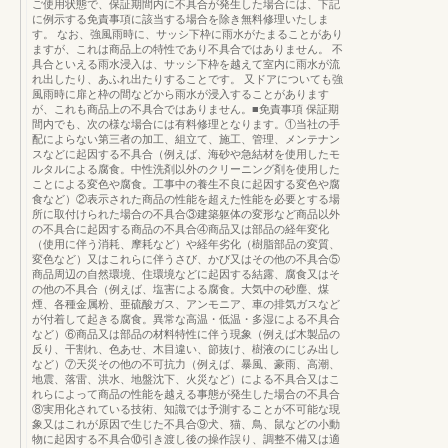
ご使用状態で、保証期間内に不具合が発生した場合には、下記
に例示する免責事項に該当する場合を除き無料修理いたしま
す。 なお、強風雨時に、サッシ下枠に雨水がたまることがあり
ますが、これは商品上の特性であり不具合ではありません。 不
具合といえる雨水浸入は、サッシ下枠を越えて室内に雨水が流
れ出したり、あふれ出たりすることです。 又ドアについても強
風雨時に扉と枠の間などから雨水が浸入することがあります
が、これも商品上の不具合ではありません。■免責事項 保証期
間内でも、次の様な場合には有料修理となります。①当社の手
配によらない第三者の加工、組立て、施工、管理、メンテナン
スなどに起因する不具合（例えば、海砂や急結材を使用したモ
ルタルによる腐食。中性洗剤以外のクリーニング剤を使用した
ことによる変色や腐食。工事中の養生不良に起因する変色や腐
食など）②表示された商品の性能を超えた性能を必要とする場
所に取付けられた場合の不具合③建築躯体の変形など商品以外
の不具合に起因する商品の不具合④商品又は部品の経年変化
（使用に伴う消耗、摩耗など）や経年劣化（樹脂部品の変質、
変色など）又はこれらに伴うさび、かび又はその他の不具合⑤
商品周辺の自然環境、住環境などに起因する結露、腐食又はそ
の他の不具合（例えば、塩害による腐食。大気中の砂塵、煤
煙、各種金属粉、亜硫酸ガス、アンモニア、車の排気ガスなど
が付着して起きる腐食。異常な高温・低温・多湿による不具合
など）⑥商品又は部品の材料特性に伴う現象（例えば木製品の
反り、干割れ、色あせ、木目違い、節抜け、樹液のにじみ出し
など）⑦天災その他の不可抗力（例えば、暴風、豪雨、高潮、
地震、落雷、洪水、地盤沈下、火災など）による不具合又はこ
れらによって商品の性能を越える事態が発生した場合の不具合
⑧実用化されている技術、知識では予測することが不可能な現
象又はこれが原因で生じた不具合⑨犬、猫、鳥、鼠などの小動
物に起因する不具合⑩引き渡し後の操作誤り、調整不備又は適