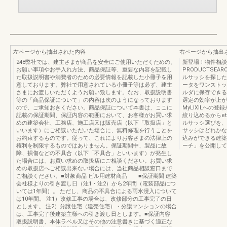
左ページから抽出された内容
右ページから抽出
248弊社では、建主さまが商品を安全にご使用いただくための、
新登場！物件相談
お願い事項やお手入れ方法、商品保証等、重要な内容を記載し
PRODUCTSE
た取扱説明書や消費者のための必要情報を記載した小冊子を用
ルサッシを探した
意しております。弊社で用意されている小冊子等は必ず、建主
ータをワンストッ
さまにお渡しいただくようお願い致します。なお、取扱説明書
ルダに保存できる
等の「商品保証について」の内容は次のようになっております
選定の効率が上がる！
ので、ご承知おきください。商品保証について本書は、ここに
MyLIXILへ
記載の保証期間、保証内容の範囲において、お客様がお買い求
絞り込めるからet
めの建築会社、工務店、施工店又は販売店（以下「取扱店」と
ルサッシ選びを、も
いいます）にご相談いただいた場合に、無料修理を行うことを
サッシはどれかな･
お約束するものです。従って、これによりお客さまの法律上の
込みができる建築
権利を制限するものではありません。保証期間中、製品に故
ーチ」を公開して
障、損傷などの不具合（以下「不具合」といいます）が発生し
た場合には、お買い求めの取扱店にご相談ください。お買い求
めの取扱店へご相談出来ない場合には、当社商品相談窓口まで
ご相談ください。■対象商品 ビル用建材商品 ■保証期間 建築
会社様よりの引き渡し日（注1・注2）から2年間（電装部品につ
いては1年間）。 ただし、商品の不具合による雨水浸入について
は10年間。 注1）改修工事の場合は、改修部分の工事完了の日
とします。 注2）分譲住宅（建売住宅）・分譲マンションの場合
は、工事完了後建築主様への引き渡し日とします。■保証内容
取扱説明書、本体ラベル又はその他の注意書きに基づく適正な