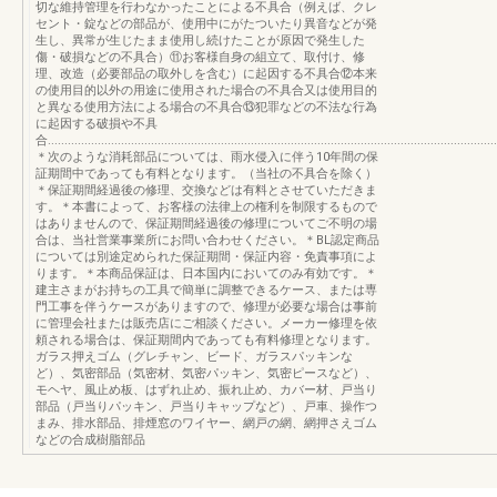
切な維持管理を行わなかったことによる不具合（例えば、クレ
セント・錠などの部品が、使用中にがたついたり異音などが発
生し、異常が生じたまま使用し続けたことが原因で発生した
傷・破損などの不具合）⑪お客様自身の組立て、取付け、修
理、改造（必要部品の取外しを含む）に起因する不具合⑫本来
の使用目的以外の用途に使用された場合の不具合又は使用目的
と異なる使用方法による場合の不具合⑬犯罪などの不法な行為
に起因する破損や不具
合.......................................................................................................................................
＊次のような消耗部品については、雨水侵入に伴う10年間の保
証期間中であっても有料となります。（当社の不具合を除く）
＊保証期間経過後の修理、交換などは有料とさせていただきま
す。＊本書によって、お客様の法律上の権利を制限するもので
はありませんので、保証期間経過後の修理についてご不明の場
合は、当社営業事業所にお問い合わせください。＊BL認定商品
については別途定められた保証期間・保証内容・免責事項によ
ります。＊本商品保証は、日本国内においてのみ有効です。＊
建主さまがお持ちの工具で簡単に調整できるケース、または専
門工事を伴うケースがありますので、修理が必要な場合は事前
に管理会社または販売店にご相談ください。メーカー修理を依
頼される場合は、保証期間内であっても有料修理となります。
ガラス押えゴム（グレチャン、ビード、ガラスパッキンな
ど）、気密部品（気密材、気密パッキン、気密ピースなど）、
モヘヤ、風止め板、はずれ止め、振れ止め、カバー材、戸当り
部品（戸当りパッキン、戸当りキャップなど）、戸車、操作つ
まみ、排水部品、排煙窓のワイヤー、網戸の網、網押さえゴム
などの合成樹脂部品