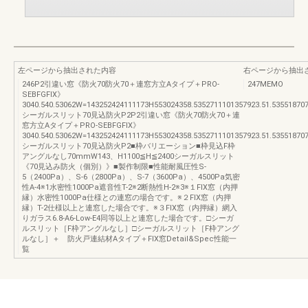
左ページから抽出された内容
右ページから抽出
246P2引違い窓《防火70防火70＋連窓方立Aタイプ＋PRO-
247MEMO
SEBFGFIX》
3040.540.53062W=143252424111173H553024358.5352711101357923.51.5355187
シーガルスリット70見込防火P2P2引違い窓《防火70防火70＋連
窓方立Aタイプ＋PRO-SEBFGFIX》
3040.540.53062W=143252424111173H553024358.5352711101357923.51.5355187
シーガルスリット70見込防火P2■枠バリエーション■枠見込F枠
アングルなし70mmW143、H1100≦H≦2400シーガルスリット
《70見込み防火（個別）》■製作制限■性能耐風圧性S-
5（2400Pa）、S-6（2800Pa）、S-7（3600Pa）、4500Pa気密
性A-4※1水密性1000Pa遮音性T-2※2断熱性H-2※3※１FIX窓（内押
縁）水密性1000Pa仕様との連窓の場合です。※２FIX窓（内押
縁）T-2仕様以上と連窓した場合です。※３FIX窓（内押縁）網入
りガラス6.8-A6-Low-E4同等以上と連窓した場合です。□シーガ
ルスリット［F枠アングルなし］□シーガルスリット［F枠アング
ルなし］＋ 防火戸連結材Aタイプ＋FIX窓Detail&Spec性能一
覧