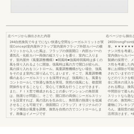
左ページから抽出された内容
右ページから抽出
244自然換気で今までにない快適な空間をシーガルスリットが実
245Strong
現Concept室内屋外フラップ室内屋外フラップ外部カバーの横
単。▼▼▼▼▼▼
スリットから入った風は、フラップの側面開口・内部カバーの
ナンス性を考慮し
通気孔・化粧カバー両側の縦スリットを通り、室内に入りま
室内側からカバー
す。室内屋外《風量調整機構》■弱風時■強風時弱風時は多くの
製網の採用で、メ
風を採り入れるように開放。強風時は風の力で開口が絞られ、
ス性を考慮した内
風の採り入れをコントロール。風量調整機構がない場合、強風
単にお掃除が可能
をそのまま室内に採り込んでしまいます。そこで、風量調整機
されていますので
構のあるシーガルスリットを採用すれば、強風時にも、風量を
などのリスクを軽
コントロールして快適な換気を実現。突然の強風にも、都度開
全に雨水の浸入を
閉操作をすることなく、安心して換気を行うことができます。
される際は、換気
また、ＦＩＸ窓で構成されることの多いマンションの角部屋
中間部分で遮られ
は、熱溜りが問題に。そこで、開口部の両側にシーガルスリッ
スリットなら急な
トを設置すれば、風の流れを生み出し、角部屋の熱溜りを低減
のため、換気時に
させることも可能です。側面開口（フラップ）オリジナルのフ
建物にフレキシブ
ラップ構造が風量を調整。換気を自然の力でコントロールしま
ろん、連段窓の組
す。画像はイメージです
活用頂けます。※