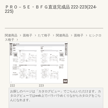
ＰＲＯ－ＳＥ・ＢＦＧ直送完成品 222-223(224-
225)
関連商品
面格子
たて格子
関連商品
面格子
ヒシクロ
ス格子
222
223
お探しのページは「カタログビュー」でごらんいただけます。カ
タログビューではweb上でパラパラめくりながらカタログをごら
んになれます。