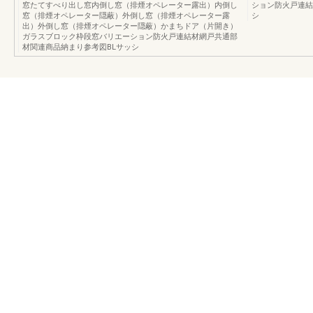
窓たてすべり出し窓内倒し窓（排煙オペレーター露出）内倒し
ション防火戸連結
窓（排煙オペレーター隠蔽）外倒し窓（排煙オペレーター露
シ
出）外倒し窓（排煙オペレーター隠蔽）かまちドア（片開き）
ガラスブロック枠段窓バリエーション防火戸連結材網戸共通部
材関連商品納まり参考図BLサッシ