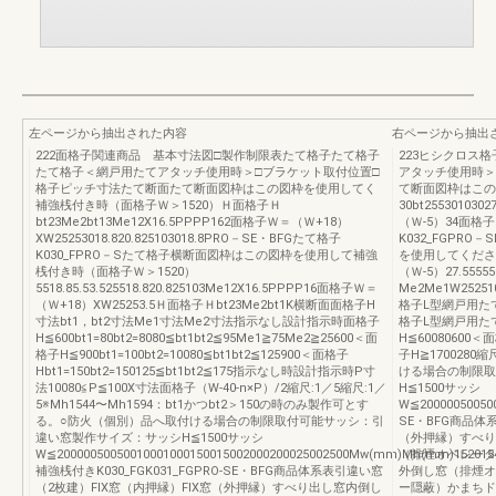
左ページから抽出された内容
右ページから抽出
222面格子関連商品 基本寸法図□製作制限表たて格子たて格子
223ヒシクロス
たて格子＜網戸用たてアタッチ使用時＞□ブラケット取付位置□
アタッチ使用時＞
格子ピッチ寸法たて断面たて断面図枠はこの図枠を使用してく
て断面図枠はこの
補強桟付き時（面格子Ｗ＞1520）Ｈ面格子Ｈ
30bt25530103
bt23Me2bt13Me12X16.5PPPP162面格子Ｗ＝（Ｗ+18）
（Ｗ-5）34面格子
XW25253018.820.825103018.8PRO－SE・BFGたて格子
K032_FGPR
K030_FPRO－Sたて格子横断面図枠はこの図枠を使用して補強
を使用してください
桟付き時（面格子Ｗ＞1520）
（Ｗ-5）27.55555
5518.85.53.525518.820.825103Me12X16.5PPPP16面格子Ｗ＝
Me2Me1W25251
（Ｗ+18）XW25253.5Ｈ面格子Ｈbt23Me2bt1K横断面面格子H
格子L型網戸用たて
寸法bt1，bt2寸法Me1寸法Me2寸法指示なし設計指示時面格子
格子L型網戸用たて
H≦600bt1=80bt2=8080≦bt1bt2≦95Me1≧75Me2≧25600＜面
H≦60080600＜
格子H≦900bt1=100bt2=10080≦bt1bt2≦125900＜面格子
子H≧1700280
Hbt1=150bt2=150125≦bt1bt2≦175指示なし時設計指示時P寸
ける場合の制限取
法10080≦P≦100X寸法面格子（W-40-n×P）/2縮尺:1／5縮尺:1／
H≦1500サッシ
5※Mh1544〜Mh1594：bt1かつbt2＞150の時のみ製作可とす
W≦20000050050
る。○防火（個別）品へ取付ける場合の制限取付可能サッシ：引
SE・BFG商品体
違い窓製作サイズ：サッシH≦1500サッシ
（外押縁）すべり
W≦20000050050010001000150015002000200025002500Mw(mm)Mh(mm)1520154
（排煙オペレータ
補強桟付きK030_FGK031_FGPRO-SE・BFG商品体系表引違い窓
外倒し窓（排煙オ
（2枚建）FIX窓（内押縁）FIX窓（外押縁）すべり出し窓内倒し
ー隠蔽）かまちド