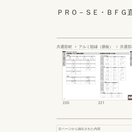
ＰＲＯ－ＳＥ・ＢＦＧ直送完成
共通部材
アルミ額縁（膳板）
共通部
220
221
左ページから抽出された内容