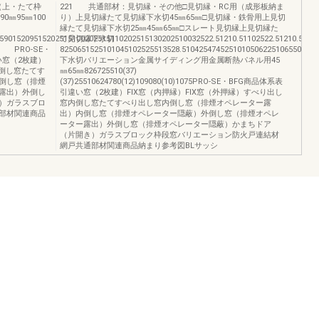
㎜（上・たて枠
221 共通部材：見切縁・その他□見切縁・RC用（成形板納ま
0㎜95㎜100
り）上見切縁たて見切縁下水切45㎜65㎜□見切縁・鉄骨用上見切
縁たて見切縁下水切25㎜45㎜65㎜□スレート見切縁上見切縁た
259015209515202515100202515110202515130202510032522.51210.51102522.51210.5252
て見切縁下水切
O-SE・
8250651525101045102525513528.51042547452510105062251065508250
い窓（2枚建）
下水切バリエーション金属サイディング用金属断熱パネル用45
内倒し窓たてす
㎜65㎜826725510(37)
倒し窓（排煙
(37)25510624780(12)109080(10)1075PRO-SE・BFG商品体系表
露出）外倒し
引違い窓（2枚建）FIX窓（内押縁）FIX窓（外押縁）すべり出し
）ガラスブロ
窓内倒し窓たてすべり出し窓内倒し窓（排煙オペレーター露
部材関連商品
出）内倒し窓（排煙オペレーター隠蔽）外倒し窓（排煙オペレ
ーター露出）外倒し窓（排煙オペレーター隠蔽）かまちドア
（片開き）ガラスブロック枠段窓バリエーション防火戸連結材
網戸共通部材関連商品納まり参考図BLサッシ