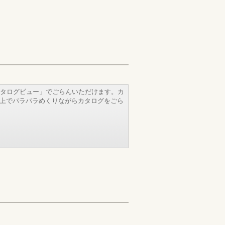
タログビュー」でごらんいただけます。カ
b上でパラパラめくりながらカタログをごら