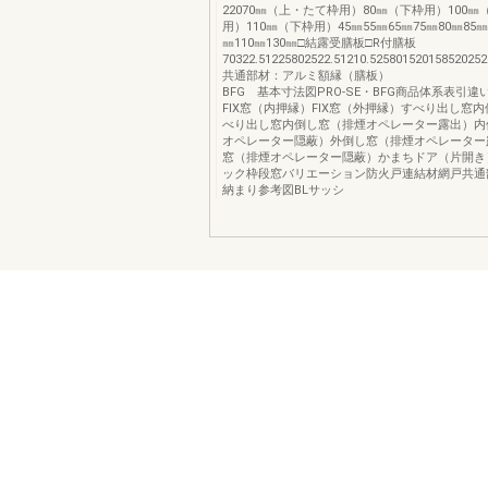
22070㎜（上・たて枠用）80㎜（下枠用）100
用）110㎜（下枠用）45㎜55㎜65㎜75㎜80㎜85㎜9
㎜110㎜130㎜□結露受膳板□R付膳板
70322.51225802522.51210.52580152015852025
共通部材：アルミ額縁（膳板） PR
BFG 基本寸法図PRO-SE・BFG商品体系表引違
FIX窓（内押縁）FIX窓（外押縁）すべり出し窓
べり出し窓内倒し窓（排煙オペレーター露出）内
オペレーター隠蔽）外倒し窓（排煙オペレーター
窓（排煙オペレーター隠蔽）かまちドア（片開き
ック枠段窓バリエーション防火戸連結材網戸共通
納まり参考図BLサッシ